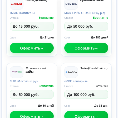
«МФК «Юпитер 6»
МФК «Займ Онлайн»(Pay p.s)
Бесплатно
Бесплатно
Ставка
Ставка
До 15 000 руб.
До 50 000 руб.
До 21 дня
До 182 дней
Срок
Срок
Оформить
Оформить
Мгновенный
Займ(CashToYou)
займ
МКК «Фастмани.ру»
«МКК Кангария»
Бесплатно
От 0.80%
Ставка
Ставка
До 50 000 руб.
До 100 000 руб.
До 30 дней
До 31 дня
Срок
Срок
Оформить
Оформить