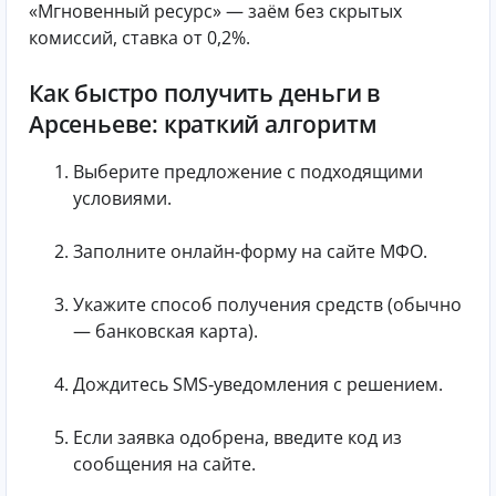
«Мгновенный ресурс» — заём без скрытых
комиссий, ставка от 0,2%.
Как быстро получить деньги в
Арсеньеве: краткий алгоритм
Выберите предложение с подходящими
условиями.
Заполните онлайн‑форму на сайте МФО.
Укажите способ получения средств (обычно
— банковская карта).
Дождитесь SMS‑уведомления с решением.
Если заявка одобрена, введите код из
сообщения на сайте.