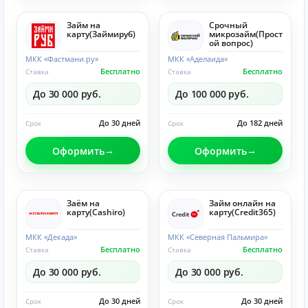
Займ на
Срочный
карту(Займируб)
микрозайм(Прост
ой вопрос)
МКК «Фастмани.ру»
МКК «Аделаида»
Бесплатно
Бесплатно
Ставка
Ставка
До 30 000 руб.
До 100 000 руб.
До 30 дней
До 182 дней
Срок
Срок
Оформить
Оформить
Заём на
Займ онлайн на
карту(Cashiro)
карту(Credit365)
МКК «Декада»
МКК «Северная Пальмира»
Бесплатно
Бесплатно
Ставка
Ставка
До 30 000 руб.
До 30 000 руб.
До 30 дней
До 30 дней
Срок
Срок