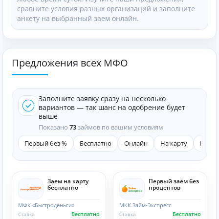
сравните условия разных организаций и заполните
анкету на выбранный заем онлайн.
Предложения всех МФО
Заполните заявку сразу на несколько
вариантов — так шанс на одобрение будет
выше
Показано
73
займов по вашим условиям
Первый без %
Бесплатно
Онлайн
На карту
Быст
Заем на карту
Первый заём без
бесплатно
процентов
МФК «Быстроденьги»
МКК Займ-Экспресс
Бесплатно
Бесплатно
Ставка
Ставка