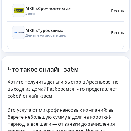
МКК «Срочноденьги»
Бесплатн
Заём
МКК «Турбозайм»
Бесплатн
Деньги на любые цели
Что такое онлайн‑заём
Хотите получить деньги быстро в Арсеньеве, не
выходя из дома? Разберёмся, что представляет
собой онлайн‑заём.
Это услуга от микрофинансовых компаний: вы
берёте небольшую сумму в долг на короткий
период, а все шаги — от заявки до зачисления
средств — проходят в интернете. Никаких