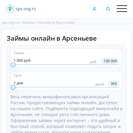
sps-sng.ru
»
Займы
»
Онлайн в Арсеньеве
Займы онлайн в Арсеньеве
Сумма
1 000 руб.
100 000
руб.
Срок
1 дня
365
дней
Весь перечень микрофинансовых организаций
России, предоставляющих займы онлайн, доступен
на нашем сайте. Подберите подходящий микрозайм в
Арсеньеве, не покидая уюта собственного дома.
Оформление заявки через интернет – это удобный и
быстрый способ, который позволяет подать запрос в
любое время суток. Изучите наши предложения,