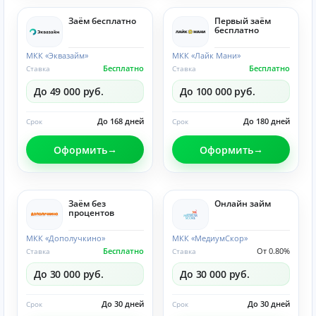
Заём бесплатно
Первый заём
бесплатно
МКК «Эквазайм»
МКК «Лайк Мани»
Бесплатно
Бесплатно
Ставка
Ставка
До 49 000 руб.
До 100 000 руб.
До 168 дней
До 180 дней
Срок
Срок
Оформить
Оформить
Заём без
Онлайн займ
процентов
МКК «Дополучкино»
МКК «МедиумСкор»
Бесплатно
От 0.80%
Ставка
Ставка
До 30 000 руб.
До 30 000 руб.
До 30 дней
До 30 дней
Срок
Срок