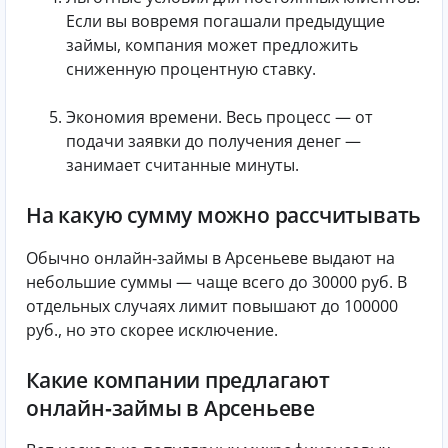
Если вы вовремя погашали предыдущие
займы, компания может предложить
сниженную процентную ставку.
Экономия времени. Весь процесс — от
подачи заявки до получения денег —
занимает считанные минуты.
На какую сумму можно рассчитывать
Обычно онлайн‑займы в Арсеньеве выдают на
небольшие суммы — чаще всего до 30000 руб. В
отдельных случаях лимит повышают до 100000
руб., но это скорее исключение.
Какие компании предлагают
онлайн‑займы в Арсеньеве