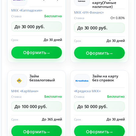
карту(Умные
наличные)
МКК «Каппадокия»
МКК «УН-Финанс»
Бесплатно
Ставка
От 0.80%
Ставка
До 30 000 руб.
До 30 000 руб.
До 30 дней
Срок
До 30 дней
Срок
Оформить
Оформить
Займ
Займ на карту
беззалоговый
без справок
МФК «КарМани»
«Кредиска МКК»
Бесплатно
Бесплатно
Ставка
Ставка
До 100 000 руб.
До 50 000 руб.
До 365 дней
До 30 дней
Срок
Срок
Оформить
Оформить