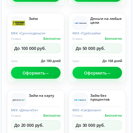
Заём
Деньги на любые
цели
МКК «Срочноденьги»
МКК «Турбозайм»
Бесплатно
Бесплатно
Ставка
Ставка
До 100 000 руб.
До 50 000 руб.
До 180 дней
До 168 дней
Срок
Срок
Оформить
Оформить
Займ на карту
Займ без
процентов
МКК «ДеньгиОк»
МКК «Смсфинанс»
Бесплатно
Бесплатно
Ставка
Ставка
До 20 000 руб.
До 30 000 руб.