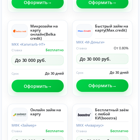
Оформить
Оформить
Микрозайм на
Быстрый займ на
карту
карту(Max.credit)
онлайн(Belka
credit)
МКК «М-Деньги»
МКК «КапиталЪ-НТ»
От 0.80%
Ставка
Бесплатно
Ставка
До 30 000 руб.
До 30 000 руб.
До 30 дней
Срок
До 30 дней
Срок
Оформить
Оформить
Онлайн займ на
Бесплатный заём
карту
с любой
КИ(boostra)
МФК «Займер»
МКК «Аквариус»
Бесплатно
Бесплатно
Ставка
Ставка