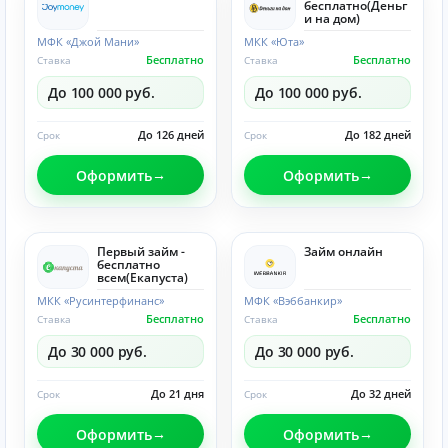
бесплатно(Деньг
и на дом)
МФК «Джой Мани»
МКК «Юта»
Бесплатно
Бесплатно
Ставка
Ставка
До 100 000 руб.
До 100 000 руб.
До 126 дней
До 182 дней
Срок
Срок
Оформить
Оформить
Первый займ -
Займ онлайн
бесплатно
всем(Eкапуста)
МКК «Русинтерфинанс»
МФК «Вэббанкир»
Бесплатно
Бесплатно
Ставка
Ставка
До 30 000 руб.
До 30 000 руб.
До 21 дня
До 32 дней
Срок
Срок
Оформить
Оформить