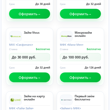
До 30 дней
До 32 дней
Срок
Срок
Оформить
Оформить
Займ Vivus
Микрозайм
онлайн
МКК «Смсфинанс»
МФК «Мани Мен»
Бесплатно
Бесплатно
Ставка
Ставка
До 30 000 руб.
До 100 000 руб.
До 32 дней
До 126 дней
Срок
Срок
Оформить
Оформить
Займ на карту
Первый заём
онлайн
бесплатно
МФК «Лайм-Займ»
«Займиго МФК»