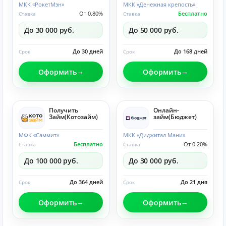
МКК «РокетМэн»
МКК «Денежная крепость»
От 0.80%
Бесплатно
Ставка
Ставка
До 30 000 руб.
До 50 000 руб.
До 30 дней
До 168 дней
Срок
Срок
Оформить
Оформить
Получить
Онлайн-
Займ(Котозайм)
займ(Бюджет)
МФК «Саммит»
МКК «Диджитал Мани»
Бесплатно
От 0.20%
Ставка
Ставка
До 100 000 руб.
До 30 000 руб.
До 364 дней
До 21 дня
Срок
Срок
Оформить
Оформить