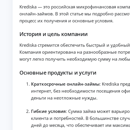
е
Krediska — это российская микрофинансовая комп
д
и
онлайн-займов. В этой статье мы подробно рассмо
т
процесс их получения и основные условия.
ы
На
История и цель компании
л
ю
бы
Krediska стремится обеспечить быстрый и удобный
К
е
Компания ориентирована на разнообразные потреб
це
р
ли
е
могут легко получить необходимую сумму на любы
:
д
ст
и
ав
Основные продукты и услуги
т
ки
ы
,
Краткосрочные онлайн-займы
: Krediska пр
ср
н
ок
интернет, без необходимости посещения офи
а
и
л
деньги на неотложные нужды.
и
и
тр
ч
еб
Гибкие условия
: Сумма займа может варьир
ов
н
ан
клиента и потребностей. В большинстве случ
ы
ия
м
дней до месяца, что обеспечивает им максим
.