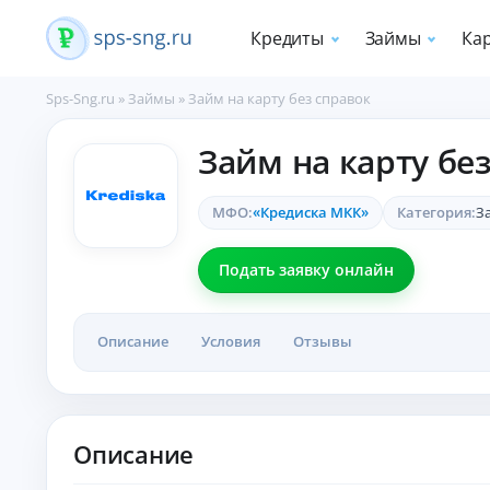
Кредиты
Займы
Ка
Sps-Sng.ru
»
Займы
»
Займ на карту без справок
П
Займ на карту бе
о
т
р
МФО:
«Кредиска МКК»
Категория:
З
е
б
и
Подать заявку онлайн
т
е
л
Описание
Условия
Отзывы
ь
с
к
и
е
Описание
к
р