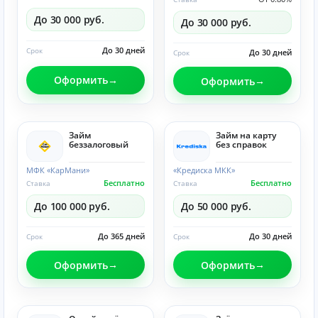
До 30 000 руб.
До 30 000 руб.
До 30 дней
Срок
До 30 дней
Срок
Оформить
Оформить
Займ
Займ на карту
беззалоговый
без справок
МФК «КарМани»
«Кредиска МКК»
Бесплатно
Бесплатно
Ставка
Ставка
До 100 000 руб.
До 50 000 руб.
До 365 дней
До 30 дней
Срок
Срок
Оформить
Оформить