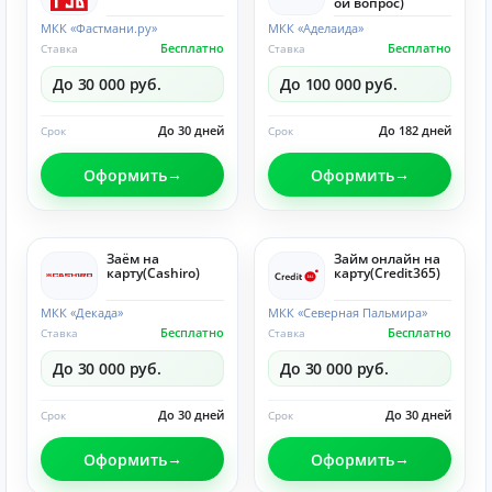
ой вопрос)
МКК «Фастмани.ру»
МКК «Аделаида»
Бесплатно
Бесплатно
Ставка
Ставка
До 30 000 руб.
До 100 000 руб.
До 30 дней
До 182 дней
Срок
Срок
Оформить
Оформить
Заём на
Займ онлайн на
карту(Cashiro)
карту(Credit365)
МКК «Декада»
МКК «Северная Пальмира»
Бесплатно
Бесплатно
Ставка
Ставка
До 30 000 руб.
До 30 000 руб.
До 30 дней
До 30 дней
Срок
Срок
Оформить
Оформить