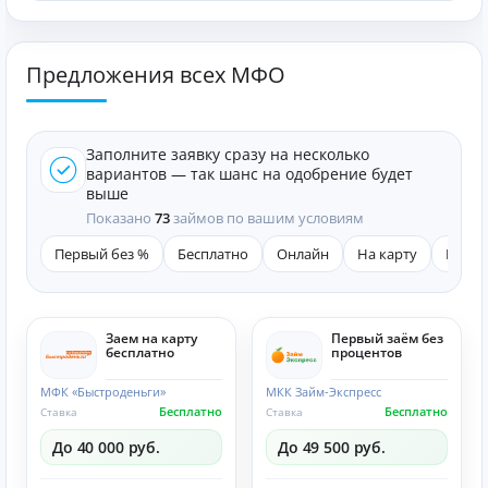
Предложения всех МФО
Заполните заявку сразу на несколько
вариантов — так шанс на одобрение будет
выше
Показано
73
займов по вашим условиям
Первый без %
Бесплатно
Онлайн
На карту
Быст
Заем на карту
Первый заём без
бесплатно
процентов
МФК «Быстроденьги»
МКК Займ-Экспресс
Бесплатно
Бесплатно
Ставка
Ставка
До 40 000 руб.
До 49 500 руб.