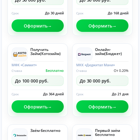
До 30 дней
До 168 дней
Срок
Срок
Оформить
Оформить
Получить
Онлайн-
Займ(Котозайм)
займ(Бюджет)
МФК «Саммит»
МКК «Диджитал Мани»
Бесплатно
От 0.20%
Ставка
Ставка
До 100 000 руб.
До 30 000 руб.
До 364 дней
До 21 дня
Срок
Срок
Оформить
Оформить
Заём бесплатно
Первый заём
бесплатно