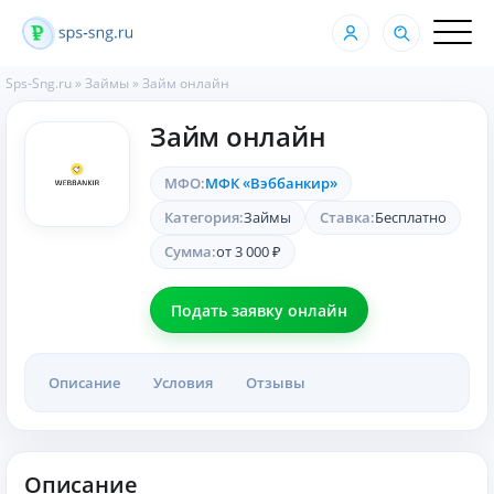
Sps-Sng.ru
»
Займы
»
Займ онлайн
Займ онлайн
МФО:
МФК «Вэббанкир»
Категория:
Займы
Ставка:
Бесплатно
Сумма:
от 3 000 ₽
Подать заявку онлайн
Описание
Условия
Отзывы
Описание