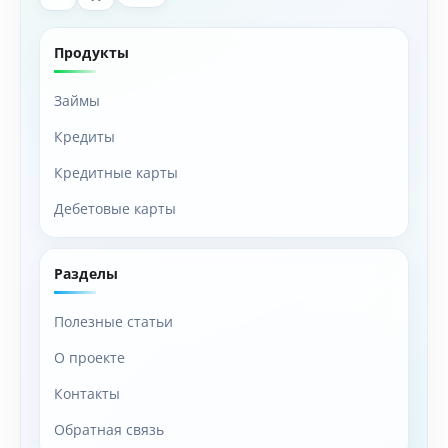
Продукты
Займы
Кредиты
Кредитные карты
Дебетовые карты
Разделы
Полезные статьи
О проекте
Контакты
Обратная связь