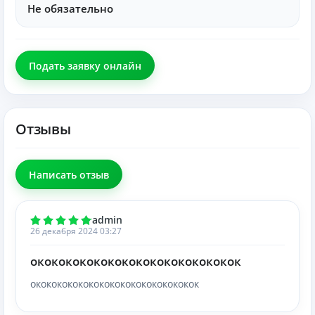
Не обязательно
Заключение
WebBankir уверенно удерживает позицию среди
Подать заявку онлайн
лидеров российского рынка микрофинансовых услуг
благодаря инновационному подходу к ведению
бизнеса и ориентированности на потребности
клиентов. Благодаря его простоте использования и
Отзывы
выгодным условиям, WebBankir остается надежным
партнером для тех, кто ищет финансовую поддержку
быстро и без лишних хлопот.
Написать отзыв
admin
26 декабря 2024 03:27
ококококококококококококококок
окококококококококококококококок