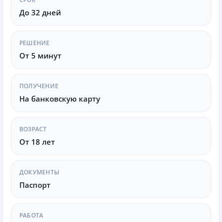
из предложенных опций.
До 32 дней
Заполнение онлайн-заявки
: Пользователь
заполняет простую форму заявки без
РЕШЕНИЕ
необходимости предоставления обширных
От 5 минут
пакетов документов.
ПОЛУЧЕНИЕ
Подтверждение и получение средств
: После
На банковскую карту
подтверждения заявки деньги мгновенно
переводятся на указанную банковскую карту.
ВОЗРАСТ
Почему WebBankir?
От 18 лет
WebBankir привлекателен благодаря ряду ключевых
преимуществ, таких как скорость обслуживания,
ДОКУМЕНТЫ
безопасность операций и доступное объяснение
Паспорт
условий. Сервис дорожит своим именем и
предоставляет клиентам уверенность в стабильности
и надежности финансовых операций.
РАБОТА