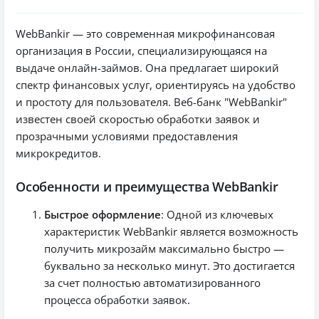
WebBankir — это современная микрофинансовая
организация в России, специализирующаяся на
выдаче онлайн-займов. Она предлагает широкий
спектр финансовых услуг, ориентируясь на удобство
и простоту для пользователя. Веб-банк "WebBankir"
известен своей скоростью обработки заявок и
прозрачными условиями предоставления
микрокредитов.
Особенности и преимущества WebBankir
Быстрое оформление
: Одной из ключевых
характеристик WebBankir является возможность
получить микрозайм максимально быстро —
буквально за несколько минут. Это достигается
за счет полностью автоматизированного
процесса обработки заявок.