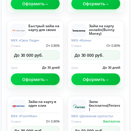
Оформить
Оформить
Быстрый займ на
Займ на карту
карту для своих
онлайн(Bunny
Money)
МКК «Свои Люди»
МКК «Ясень»
От 0.80%
От 0.80%
Ставка
Ставка
До 30 000 руб.
До 30 000 руб.
До 30 дней
До 30 дней
Срок
Срок
Оформить
Оформить
Займ на карту в
Заем
один клик
бесплатно(Finters
)
МКК «РокетМэн»
МКК «Денежная крепость»
От 0.80%
Бесплатно
Ставка
Ставка
До 30 000 руб.
До 50 000 руб.