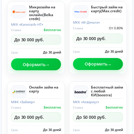
Микрозайм на
Быстрый займ на
карту
карту(Max.credit)
онлайн(Belka
credit)
МКК «М-Деньги»
МКК «КапиталЪ-НТ»
От 0.80%
Ставка
Бесплатно
Ставка
До 30 000 руб.
До 30 000 руб.
До 30 дней
Срок
До 30 дней
Срок
Оформить
Оформить
Онлайн займ на
Бесплатный заём
карту
с любой
КИ(boostra)
МФК «Займер»
МКК «Аквариус»
Бесплатно
Бесплатно
Ставка
Ставка
До 30 000 руб.
До 50 000 руб.
До 30 дней
До 30 дней
Срок
Срок