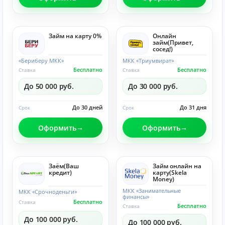
Займ на карту 0%
Онлайн
займ(Привет,
сосед!)
«Бериберу МКК»
МКК «Триумвират»
Бесплатно
Бесплатно
Ставка
Ставка
До 50 000 руб.
До 30 000 руб.
До 30 дней
До 31 дня
Срок
Срок
Оформить
Оформить
Заём(Ваш
Займ онлайн на
кредит)
карту(Skela
Money)
МКК «Занимательные
МКК «Срочноденьги»
финансы»
Бесплатно
Ставка
Бесплатно
Ставка
До 100 000 руб.
До 100 000 руб.