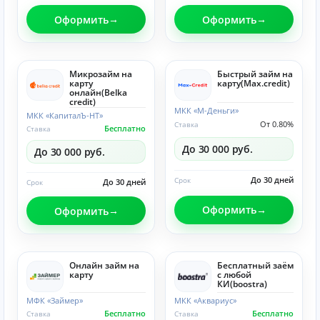
Оформить
Оформить
Микрозайм на
Быстрый займ на
карту
карту(Max.credit)
онлайн(Belka
credit)
МКК «М-Деньги»
МКК «КапиталЪ-НТ»
От 0.80%
Ставка
Бесплатно
Ставка
До 30 000 руб.
До 30 000 руб.
До 30 дней
Срок
До 30 дней
Срок
Оформить
Оформить
Онлайн займ на
Бесплатный заём
карту
с любой
КИ(boostra)
МФК «Займер»
МКК «Аквариус»
Бесплатно
Бесплатно
Ставка
Ставка