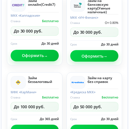
Займ
Займ на
онлайн(Credit7)
банковскую
карту(Умные
наличные)
МКК «Каппадокия»
МКК «УН-Финанс»
Бесплатно
Ставка
От 0.80%
Ставка
До 30 000 руб.
До 30 000 руб.
До 30 дней
Срок
До 30 дней
Срок
Оформить
Оформить
Займ
Займ на карту
беззалоговый
без справок
МФК «КарМани»
«Кредиска МКК»
Бесплатно
Бесплатно
Ставка
Ставка
До 100 000 руб.
До 50 000 руб.
До 365 дней
До 30 дней
Срок
Срок