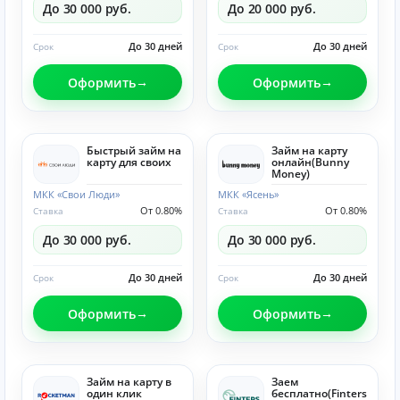
До 30 000 руб.
До 20 000 руб.
До 30 дней
До 30 дней
Срок
Срок
Оформить
Оформить
Быстрый займ на
Займ на карту
карту для своих
онлайн(Bunny
Money)
МКК «Свои Люди»
МКК «Ясень»
От 0.80%
От 0.80%
Ставка
Ставка
До 30 000 руб.
До 30 000 руб.
До 30 дней
До 30 дней
Срок
Срок
Оформить
Оформить
Займ на карту в
Заем
один клик
бесплатно(Finters