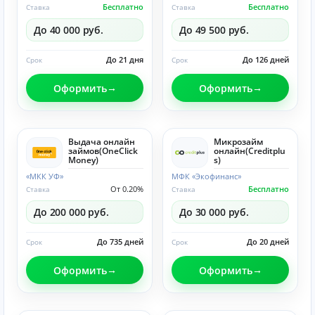
Бесплатно
Бесплатно
Ставка
Ставка
До 40 000 руб.
До 49 500 руб.
До 21 дня
До 126 дней
Срок
Срок
Оформить
Оформить
Выдача онлайн
Микрозайм
займов(OneClick
онлайн(Creditplu
Money)
s)
«МКК УФ»
МФК «Экофинанс»
От 0.20%
Бесплатно
Ставка
Ставка
До 200 000 руб.
До 30 000 руб.
До 735 дней
До 20 дней
Срок
Срок
Оформить
Оформить