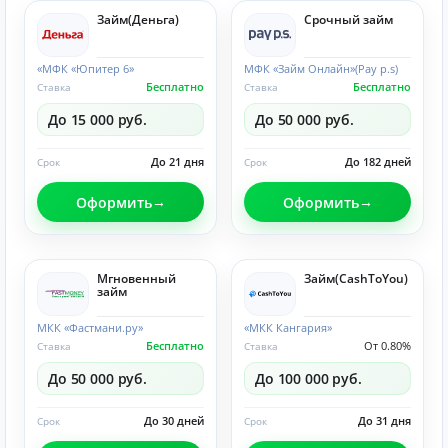
Займ(Деньга)
Срочный займ
«МФК «Юпитер 6»
МФК «Займ Онлайн»(Pay p.s)
Бесплатно
Бесплатно
Ставка
Ставка
До 15 000 руб.
До 50 000 руб.
До 21 дня
До 182 дней
Срок
Срок
Оформить
Оформить
Мгновенный
Займ(CashToYou)
займ
МКК «Фастмани.ру»
«МКК Кангария»
Бесплатно
От 0.80%
Ставка
Ставка
До 50 000 руб.
До 100 000 руб.
До 30 дней
До 31 дня
Срок
Срок