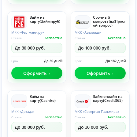
Займ на
Срочный
карту(Займируб)
микрозайм(Прост
ой вопрос)
МКК «Фастмани.ру»
МКК «Аделаида»
Бесплатно
Бесплатно
Ставка
Ставка
До 30 000 руб.
До 100 000 руб.
До 30 дней
До 182 дней
Срок
Срок
Оформить
Оформить
Заём на
Займ онлайн на
карту(Cashiro)
карту(Credit365)
МКК «Декада»
МКК «Северная Пальмира»
Бесплатно
Бесплатно
Ставка
Ставка
До 30 000 руб.
До 30 000 руб.