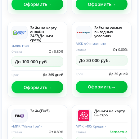
Оформить
Оформить
Займ на карту
Заём на самых
онлайн
выгодных
24/7(Деньги
условиях
сразу)
МКК «Кэшмагнит»
«МФК НФ»
От 0.80%
Ставка
От 0.80%
Ставка
До 30 000 руб.
До 100 000 руб.
До 30 дней
Срок
До 365 дней
Срок
Оформить
Оформить
Займ(Fin5)
Деньги на карту
быстро
«МКК "Мани Три"»
МФК «495 Кредит»
От 0.80%
Бесплатно
Ставка
Ставка