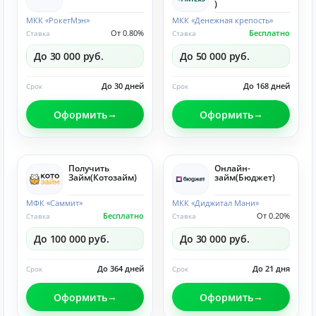
)
МКК «РокетМэн»
МКК «Денежная крепость»
От 0.80%
Бесплатно
Ставка
Ставка
До 30 000 руб.
До 50 000 руб.
До 30 дней
До 168 дней
Срок
Срок
Оформить
Оформить
Получить
Онлайн-
Займ(Котозайм)
займ(Бюджет)
МФК «Саммит»
МКК «Диджитал Мани»
Бесплатно
От 0.20%
Ставка
Ставка
До 100 000 руб.
До 30 000 руб.
До 364 дней
До 21 дня
Срок
Срок
Оформить
Оформить