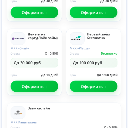
До 30 дней
До 30 дней
Срок
Срок
Оформить
Оформить
Деньги на
Первый заём
карту(Лайк займ)
бесплатно
МКК «Блай»
МКК «Platiza»
От 0.80%
Бесплатно
Ставка
Ставка
До 30 000 руб.
До 100 000 руб.
До 14 дней
До 1800 дней
Срок
Срок
Оформить
Оформить
Заем онлайн
МКК Капиталина
От 0.80%
Ставка