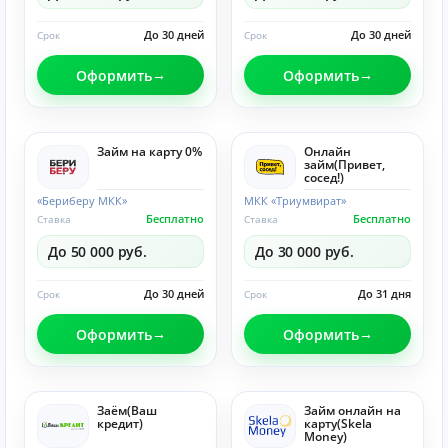
До 30 дней
До 30 дней
Срок
Срок
Оформить
Оформить
Займ на карту 0%
Онлайн
займ(Привет,
сосед!)
«Бериберу МКК»
МКК «Триумвират»
Бесплатно
Бесплатно
Ставка
Ставка
До 50 000 руб.
До 30 000 руб.
До 30 дней
До 31 дня
Срок
Срок
Оформить
Оформить
Заём(Ваш
Займ онлайн на
кредит)
карту(Skela
Money)