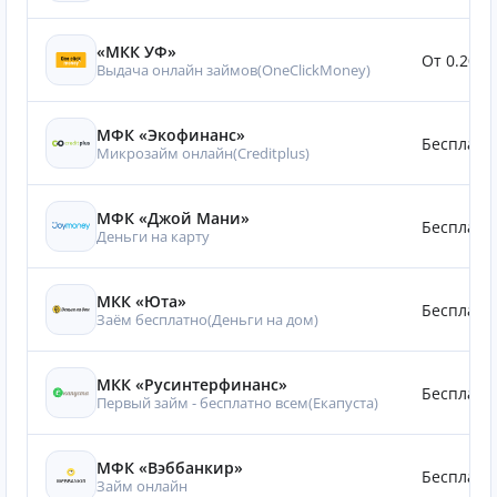
«МКК УФ»
От 0.20%
Выдача онлайн займов(OneClickMoney)
МФК «Экофинанс»
Бесплатн
Микрозайм онлайн(Creditplus)
МФК «Джой Мани»
Бесплатн
Деньги на карту
МКК «Юта»
Бесплатн
Заём бесплатно(Деньги на дом)
МКК «Русинтерфинанс»
Бесплатн
Первый займ - бесплатно всем(Eкапуста)
МФК «Вэббанкир»
Бесплатн
Займ онлайн