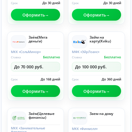
До 30 дней
До 30 дней
Срок
Срок
Оформить
Оформить
Заём(Мега
Займ на
деньги)
карту(Kviku)
МКК «СольМинор»
МФК «ЭйрЛоанс»
Бесплатно
Бесплатно
Ставка
Ставка
До 70 000 руб.
До 100 000 руб.
До 168 дней
До 360 дней
Срок
Срок
Оформить
Оформить
Заём(Целевые
Заем на дому
финансы)
МКК «Занимательные
МКК «Финмолл»
финансы»