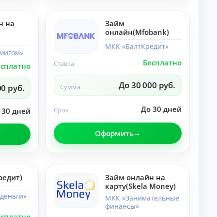
лы
со
по
ве
те
ты
н на
Займ
ме
,
онлайн(Mfobank)
«Н
ра
ей
зб
МКК «БалтКредит»
ро
ор
мигом»
се
ы.
Бесплатно
Ставка
ти
есплатно
»:
но
До 30 000 руб.
00 руб.
Сумма
во
ст
и,
До 30 дней
Срок
 30 дней
со
ве
ты
Оформить
,
ра
зб
ор
ы.
редит)
Займ онлайн на
карту(Skela Money)
деньги»
МКК «Занимательные
финансы»
есплатно