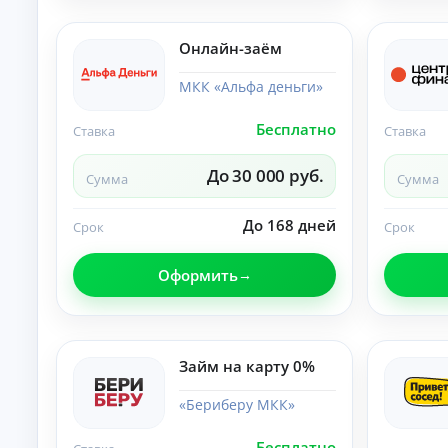
б
ан
ия
е
.
з
Онлайн-заём
п
е
МКК «Альфа деньги»
р
в
Бесплатно
Ставка
Ставка
о
н
До 30 000 руб.
а
Сумма
Сумма
ч
а
До 168 дней
Срок
Срок
л
ь
н
Оформить
о
г
о
в
Займ на карту 0%
з
н
«Бериберу МКК»
о
с
а
Бесплатно