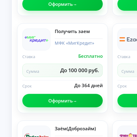
п
Оформить
р
а
в
о
Получить заем
к
М
МФК «МигКредит»
ин
и
му
Бесплатно
Ставка
Ставка
К
м
до
р
ку
е
До 100 000 руб.
Сумма
Сумма
ме
д
нт
и
ов
До 364 дней
Срок
Срок
т
:
ы
за
яв
о
Оформить
ка
н
бе
л
з
а
сп
й
ра
во
н
Заём(Доброзайм)
к о
Ди
до