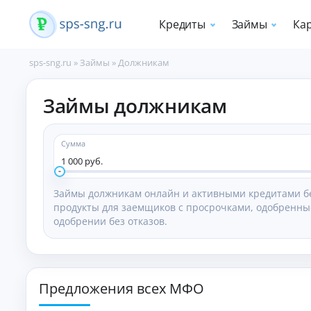
Кредиты
Займы
Ка
sps-sng.ru
»
Займы
»
Должникам
П
Займы должникам
о
т
р
е
Сумма
б
1 000 руб.
и
т
Займы должникам онлайн и активными кредитами бе
е
продукты для заемщиков с просрочками, одобренны
л
одобрении без отказов.
ь
с
к
и
е
Предложения всех МФО
к
р