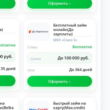
и
Оформить
о
до
т
ку
а
ме
нт
Ка
ы
рь
Бесплатный займ
по
ер
a)
онлайн(До
не
а,
У
дв
зарплаты)
до
и
хо
м
МКК «Союз 5»
ж
д
н
есплатно
и
и
Бесплатно
ы
Ставка
мо
ф
й
ст
ин
00 руб.
п
и.
До 100 000 руб.
ан
Сумма
о
со
вы
т
 35 дней
е
До 364 дней
Срок
р
пр
е
ив
б
ыч
Оформить
и
ки
.
т
е
л
 на
Быстрый займ на
ь
н(Belka
карту(Max.credit)
Ка