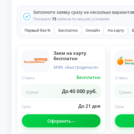
е
д
Заполните заявку сразу на несколько варианто
и
т
Показано
73
займов по вашим условиям
ы
Первый без %
Бесплатно
Онлайн
На карту
На
л
ю
бы
К
е
Заем на карту
це
р
бесплатно
ли
е
:
д
МФК «Быстроденьги»
ст
и
ав
Бесплатно
т
Ставка
Ставка
ки
ы
,
ср
н
До 40 000 руб.
Сумма
Сумма
ок
а
и
л
и
и
До 21 дня
Срок
Срок
тр
ч
еб
ов
н
Оформить
ан
ы
ия
м
.