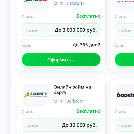
ст
МФК «Саммит»
хо
ан
да
ци
х.
Бесплатно
К
Ставка
Ставка
он
но
р
е
е
До 3 000 000 руб.
оф
Сумма
Сумма
д
ор
и
мл
т
До 365 дней
ен
Срок
Срок
ы
ие
бе
б
Оформить
з
е
ви
з
зи
о
та
т
в
оф
к
Онлайн займ на
ис
а
карту
.
з
а
МФК «Займер»
По
Бесплатно
Ставка
Ставка
дб
ор
ва
До 30 000 руб.
А
Сумма
Сумма
ри
ан
в