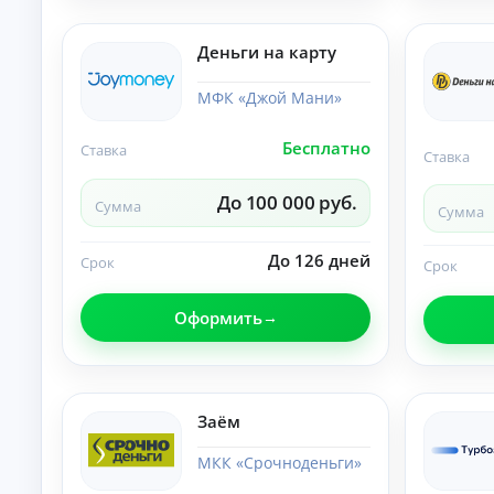
и
По
лу
Деньги на карту
че
ни
К
е
МФК «Джой Мани»
на
р
ли
е
Бесплатно
чн
Ставка
д
Ставка
ы
и
м
т
До 100 000 руб.
и:
Сумма
Сумма
ы
су
м
о
м
До 126 дней
н
Срок
Срок
ы,
л
ст
а
ав
Оформить
й
ка
и
н
ср
н
ок.
а
к
Заём
а
р
МКК «Срочноденьги»
т
у