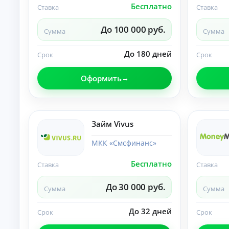
Бесплатно
Ставка
Ставка
О
нл
ай
До 100 000 руб.
Сумма
Сумма
н-
К
за
яв
р
До 180 дней
Срок
Срок
ка
е
и
д
за
Оформить
и
чи
т
сл
ы
ен
ие
н
ср
а
Займ Vivus
ед
л
ст
и
в
МКК «Смсфинанс»
ч
на
ка
н
Бесплатно
Ставка
Ставка
рт
ы
у.
м
До 30 000 руб.
и
Сумма
Сумма
б
е
До 32 дней
Срок
Срок
з
с