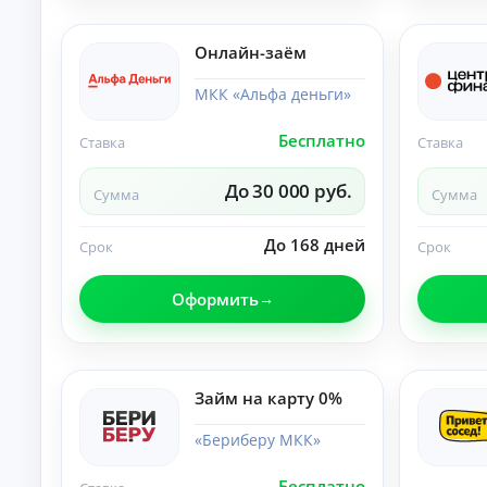
б
ан
ия
е
.
з
Онлайн-заём
п
е
МКК «Альфа деньги»
р
в
Бесплатно
Ставка
Ставка
о
н
До 30 000 руб.
а
Сумма
Сумма
ч
а
До 168 дней
Срок
Срок
л
ь
н
Оформить
о
г
о
в
Займ на карту 0%
з
н
«Бериберу МКК»
о
с
а
Бесплатно