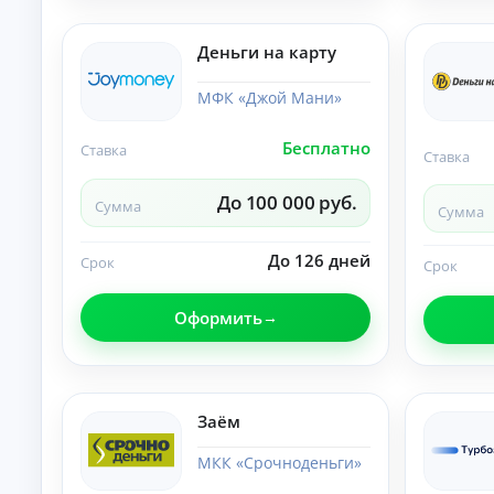
и
По
лу
Деньги на карту
че
ни
К
е
МФК «Джой Мани»
на
р
ли
е
Бесплатно
чн
Ставка
д
Ставка
ы
и
м
т
До 100 000 руб.
и:
Сумма
Сумма
ы
су
м
о
м
До 126 дней
н
Срок
Срок
ы,
л
ст
а
ав
Оформить
й
ка
и
н
ср
н
ок.
а
к
Заём
а
р
МКК «Срочноденьги»
т
у