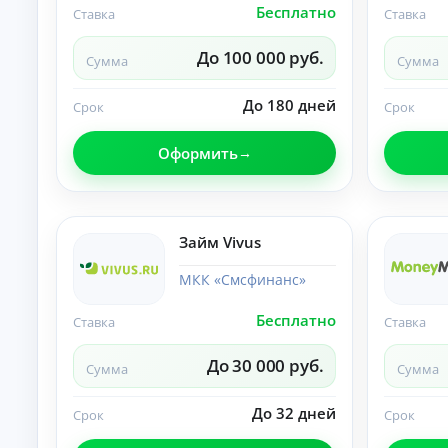
Бесплатно
Ставка
Ставка
О
нл
ай
До 100 000 руб.
Сумма
Сумма
н-
К
за
яв
р
До 180 дней
Срок
Срок
ка
е
и
д
за
Оформить
и
чи
т
сл
ы
ен
ие
н
ср
а
Займ Vivus
ед
л
ст
и
в
МКК «Смсфинанс»
ч
на
ка
н
Бесплатно
Ставка
Ставка
рт
ы
у.
м
До 30 000 руб.
и
Сумма
Сумма
б
е
До 32 дней
Срок
Срок
з
с