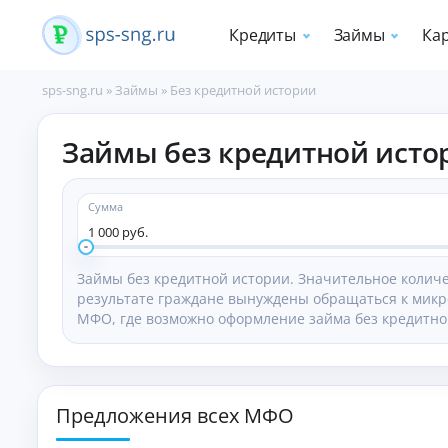
Кредиты
Займы
Ка
sps-sng.ru
»
Займы
»
Без кредитной истории
П
Займы без кредитной исто
о
т
р
е
Сумма
б
1 000 руб.
и
т
Займы без кредитной истории. Значительное количе
е
результате граждане вынуждены обращаться к мик
л
МФО, где возможно оформление займа без кредитной
ь
с
к
и
е
Предложения всех МФО
к
р