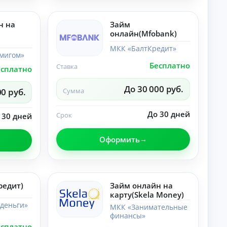
лы
со
по
ве
те
ты
н на
Займ
ме
,
онлайн(Mfobank)
«Н
ра
ей
зб
МКК «БалтКредит»
ро
ор
мигом»
се
ы.
Бесплатно
Ставка
ти
есплатно
»:
но
До 30 000 руб.
00 руб.
Сумма
во
ст
и,
До 30 дней
Срок
 30 дней
со
ве
ты
Оформить
,
ра
зб
ор
ы.
редит)
Займ онлайн на
карту(Skela Money)
деньги»
МКК «Занимательные
финансы»
есплатно