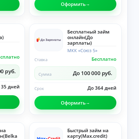
и
Оформить
о
до
т
ку
а
ме
нт
Ка
ы
рь
Бесплатный займ
по
ер
a)
онлайн(До
не
а,
У
дв
зарплаты)
до
и
хо
м
МКК «Союз 5»
ж
д
н
есплатно
и
и
Бесплатно
ы
Ставка
мо
ф
й
ст
ин
00 руб.
п
и.
До 100 000 руб.
ан
Сумма
о
со
вы
т
 35 дней
е
До 364 дней
Срок
р
пр
е
ив
б
ыч
Оформить
и
ки
.
т
е
л
 на
Быстрый займ на
ь
н(Belka
карту(Max.credit)
Ка