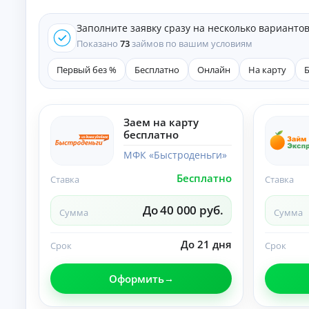
е
д
Заполните заявку сразу на несколько варианто
и
т
Показано
73
займов по вашим условиям
ы
Первый без %
Бесплатно
Онлайн
На карту
На
л
ю
бы
К
е
Заем на карту
це
р
бесплатно
ли
е
:
д
МФК «Быстроденьги»
ст
и
ав
Бесплатно
т
Ставка
Ставка
ки
ы
,
ср
н
До 40 000 руб.
Сумма
Сумма
ок
а
и
л
и
и
До 21 дня
Срок
Срок
тр
ч
еб
ов
н
Оформить
ан
ы
ия
м
.