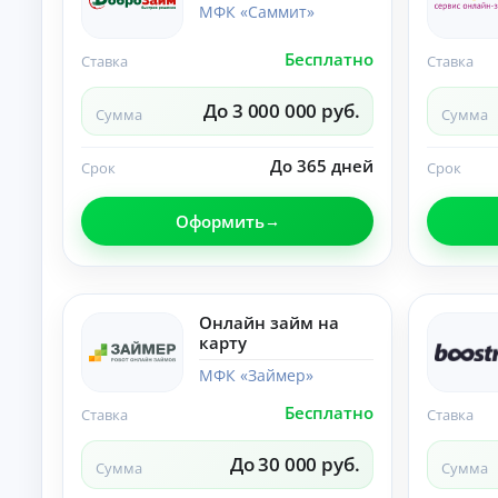
ст
МФК «Саммит»
хо
ан
да
ци
х.
Бесплатно
К
Ставка
Ставка
он
но
р
е
е
До 3 000 000 руб.
оф
Сумма
Сумма
д
ор
и
мл
т
До 365 дней
ен
Срок
Срок
ы
ие
бе
б
Оформить
з
е
ви
з
зи
о
та
т
в
оф
к
Онлайн займ на
ис
а
карту
.
з
а
МФК «Займер»
По
Бесплатно
Ставка
Ставка
дб
ор
ва
До 30 000 руб.
А
Сумма
Сумма
ри
ан
в