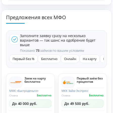
Предложения всех МФО
Заполните заявку сразу на несколько
вариантов — так шанс на одобрение будет
выше
Показано
73
займов по вашим условиям
Первый без %
Бесплатно
Онлайн
На карту
Быст
Заем на карту
Первый заём без
бесплатно
процентов
МФК «Быстроденьги»
МКК Займ-Экспресс
Бесплатно
Бесплатно
Ставка
Ставка
До 40 000 руб.
До 49 500 руб.