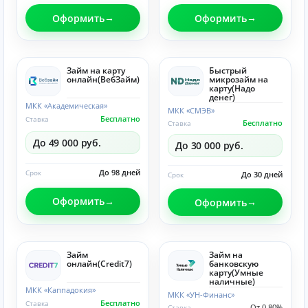
Оформить
Оформить
Займ на карту
Быстрый
онлайн(ВебЗайм)
микрозайм на
карту(Надо
денег)
МКК «Академическая»
МКК «СМЭВ»
Бесплатно
Ставка
Бесплатно
Ставка
До 49 000 руб.
До 30 000 руб.
До 98 дней
Срок
До 30 дней
Срок
Оформить
Оформить
Займ
Займ на
онлайн(Credit7)
банковскую
карту(Умные
наличные)
МКК «Каппадокия»
МКК «УН-Финанс»
Бесплатно
Ставка
От 0.80%
Ставка