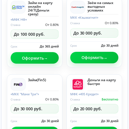
Займ на карту
Заём на самых
онлайн
выгодных
24/7(Деньги
условиях
сразу)
МКК «Кэшмагнит»
«МФК НФ»
От 0.80%
Ставка
От 0.80%
Ставка
До 30 000 руб.
До 100 000 руб.
До 30 дней
Срок
До 365 дней
Срок
Оформить
Оформить
Займ(Fin5)
Деньги на карту
быстро
«МКК "Мани Три"»
МФК «495 Кредит»
От 0.80%
Бесплатно
Ставка
Ставка
До 30 000 руб.
До 20 000 руб.
До 30 дней
До 30 дней
Срок
Срок