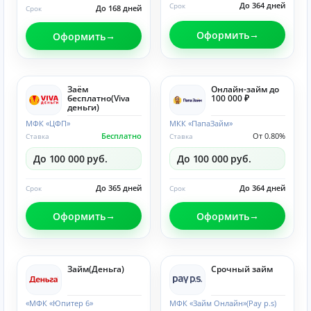
До 364 дней
Срок
До 168 дней
Срок
Оформить
Оформить
Заём
Онлайн-займ до
бесплатно(Viva
100 000 ₽
деньги)
МФК «ЦФП»
МКК «ПапаЗайм»
Бесплатно
От 0.80%
Ставка
Ставка
До 100 000 руб.
До 100 000 руб.
До 365 дней
До 364 дней
Срок
Срок
Оформить
Оформить
Займ(Деньга)
Срочный займ
«МФК «Юпитер 6»
МФК «Займ Онлайн»(Pay p.s)