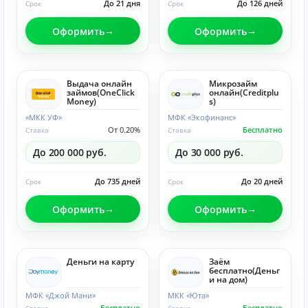
До 21 дня
До 126 дней
Срок
Срок
Оформить
Оформить
Выдача онлайн
Микрозайм
займов(OneClick
онлайн(Creditplu
Money)
s)
«МКК УФ»
МФК «Экофинанс»
От 0.20%
Бесплатно
Ставка
Ставка
До 200 000 руб.
До 30 000 руб.
До 735 дней
До 20 дней
Срок
Срок
Оформить
Оформить
Деньги на карту
Заём
бесплатно(Деньг
и на дом)
МФК «Джой Мани»
МКК «Юта»
Бесплатно
Бесплатно