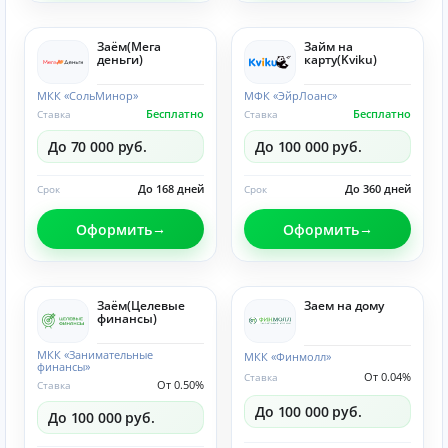
Заём(Мега
Займ на
деньги)
карту(Kviku)
МКК «СольМинор»
МФК «ЭйрЛоанс»
Бесплатно
Бесплатно
Ставка
Ставка
До 70 000 руб.
До 100 000 руб.
До 168 дней
До 360 дней
Срок
Срок
Оформить
Оформить
Заём(Целевые
Заем на дому
финансы)
МКК «Занимательные
МКК «Финмолл»
финансы»
От 0.04%
Ставка
От 0.50%
Ставка
До 100 000 руб.
До 100 000 руб.