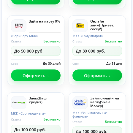
Займ на карту 0%
Онлайн
займ(Привет,
сосед!)
«Бериберу МКК»
МКК «Триумвират»
Бесплатно
Бесплатно
Ставка
Ставка
До 50 000 руб.
До 30 000 руб.
До 30 дней
До 31 дня
Срок
Срок
Оформить
Оформить
Заём(Ваш
Займ онлайн на
кредит)
карту(Skela
Money)
МКК «Занимательные
МКК «Срочноденьги»
финансы»
Бесплатно
Ставка
Бесплатно
Ставка
До 100 000 руб.
До 100 000 руб.