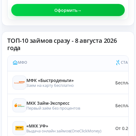
Оформить
ТОП-10 займов сразу - 8 августа 2026
года
МФО
СТАВКА
МФК «Быстроденьги»
Бесплатн
Заем на карту бесплатно
МКК Займ-Экспресс
Бесплатн
Первый заём без процентов
«МКК УФ»
От 0.20%
Выдача онлайн займов(OneClickMoney)