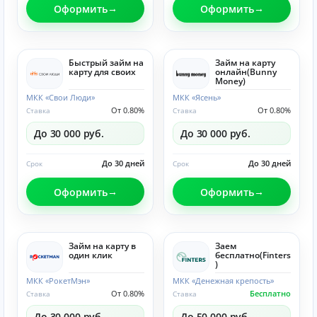
Оформить
Оформить
Быстрый займ на
Займ на карту
карту для своих
онлайн(Bunny
Money)
МКК «Свои Люди»
МКК «Ясень»
От 0.80%
От 0.80%
Ставка
Ставка
До 30 000 руб.
До 30 000 руб.
До 30 дней
До 30 дней
Срок
Срок
Оформить
Оформить
Займ на карту в
Заем
один клик
бесплатно(Finters
)
МКК «РокетМэн»
МКК «Денежная крепость»
От 0.80%
Бесплатно
Ставка
Ставка
До 30 000 руб.
До 50 000 руб.