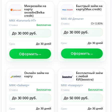
Микрозайм на
Быстрый займ на
карту
карту(Max.credit)
онлайн(Belka
credit)
МКК «М-Деньги»
МКК «КапиталЪ-НТ»
От 0.80%
Ставка
Бесплатно
Ставка
До 30 000 руб.
До 30 000 руб.
До 30 дней
Срок
До 30 дней
Срок
Оформить
Оформить
Онлайн займ на
Бесплатный заём
карту
с любой
КИ(boostra)
МФК «Займер»
МКК «Аквариус»
Бесплатно
Бесплатно
Ставка
Ставка
До 30 000 руб.
До 50 000 руб.
До 30 дней
До 30 дней
Срок
Срок