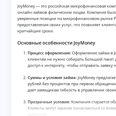
е
JoyMoney — это российская микрофинансовая ком
д
и
онлайн-займов физическим лицам. Компания была 
т
уверенные позиции на микрофинансовом рынке Рос
ы
предоставления своих услуг, что позволяет клие
На
кратчайшие сроки.
л
ю
бы
Основные особенности JoyMoney
К
е
це
р
ли
е
Процесс оформления:
Оформление займа в Jo
:
д
клиентам не нужно собирать большой пакет 
ст
и
ав
доступ к интернету, чтобы отправить заявку н
т
ки
ы
,
ср
н
Суммы и условия займа:
JoyMoney предлагае
ок
а
рублей без процентов при первом обращении.
и
л
и
дает заемщикам гибкость в управлении свои
и
тр
ч
еб
ов
н
Прозрачные условия:
Компания старается об
ан
ы
Клиенты могут заранее ознакомиться со все
ия
м
.
комиссии.