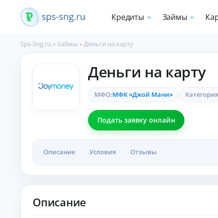
Кредиты
Займы
Ка
Sps-Sng.ru
»
Займы
»
Деньги на карту
П
Деньги на карту
о
т
р
МФО:
МФК «Джой Мани»
Категория
е
б
и
Подать заявку онлайн
т
е
л
Описание
Условия
Отзывы
ь
с
к
и
е
Описание
к
р