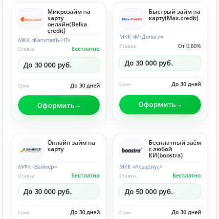
Микрозайм на
Быстрый займ на
карту
карту(Max.credit)
онлайн(Belka
credit)
МКК «М-Деньги»
МКК «КапиталЪ-НТ»
От 0.80%
Ставка
Бесплатно
Ставка
До 30 000 руб.
До 30 000 руб.
До 30 дней
Срок
До 30 дней
Срок
Оформить
Оформить
Онлайн займ на
Бесплатный заём
карту
с любой
КИ(boostra)
МФК «Займер»
МКК «Аквариус»
Бесплатно
Бесплатно
Ставка
Ставка
До 30 000 руб.
До 50 000 руб.
До 30 дней
До 30 дней
Срок
Срок