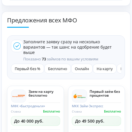
Предложения всех МФО
Заполните заявку сразу на несколько
вариантов — так шанс на одобрение будет
выше
Показано
73
займов по вашим условиям
Первый без %
Бесплатно
Онлайн
На карту
Быст
Заем на карту
Первый заём без
бесплатно
процентов
МФК «Быстроденьги»
МКК Займ-Экспресс
Бесплатно
Бесплатно
Ставка
Ставка
До 40 000 руб.
До 49 500 руб.