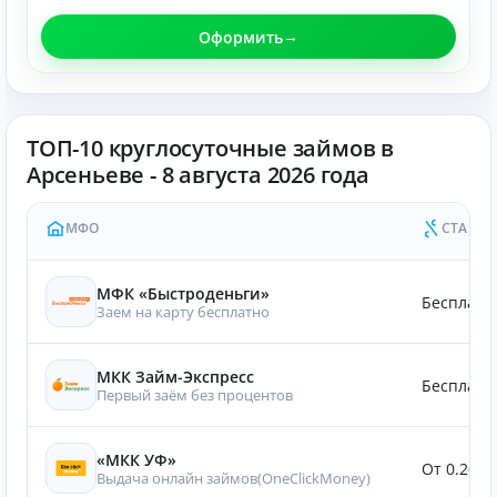
Оформить
ТОП-10 круглосуточные займов в
Арсеньеве - 8 августа 2026 года
МФО
СТАВКА
МФК «Быстроденьги»
Бесплатн
Заем на карту бесплатно
МКК Займ-Экспресс
Бесплатн
Первый заём без процентов
«МКК УФ»
От 0.20%
Выдача онлайн займов(OneClickMoney)