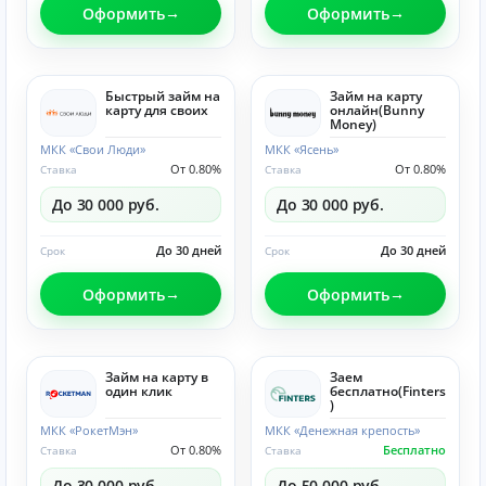
Оформить
Оформить
Быстрый займ на
Займ на карту
карту для своих
онлайн(Bunny
Money)
МКК «Свои Люди»
МКК «Ясень»
От 0.80%
От 0.80%
Ставка
Ставка
До 30 000 руб.
До 30 000 руб.
До 30 дней
До 30 дней
Срок
Срок
Оформить
Оформить
Займ на карту в
Заем
один клик
бесплатно(Finters
)
МКК «РокетМэн»
МКК «Денежная крепость»
От 0.80%
Бесплатно
Ставка
Ставка
До 30 000 руб.
До 50 000 руб.