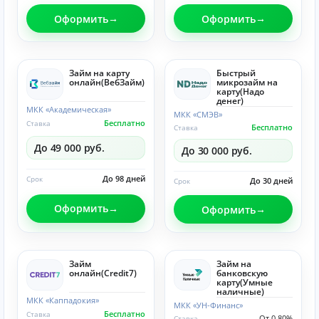
Оформить
Оформить
Займ на карту
Быстрый
онлайн(ВебЗайм)
микрозайм на
карту(Надо
денег)
МКК «Академическая»
МКК «СМЭВ»
Бесплатно
Ставка
Бесплатно
Ставка
До 49 000 руб.
До 30 000 руб.
До 98 дней
Срок
До 30 дней
Срок
Оформить
Оформить
Займ
Займ на
онлайн(Credit7)
банковскую
карту(Умные
наличные)
МКК «Каппадокия»
МКК «УН-Финанс»
Бесплатно
Ставка
От 0.80%
Ставка