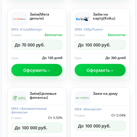
Заём(Мега
Займ на
деньги)
карту(Kviku)
МКК «СольМинор»
МФК «ЭйрЛоанс»
Бесплатно
Бесплатно
Ставка
Ставка
До 70 000 руб.
До 100 000 руб.
До 168 дней
До 360 дней
Срок
Срок
Оформить
Оформить
Заём(Целевые
Заем на дому
финансы)
МКК «Занимательные
МКК «Финмолл»
финансы»
От 0.04%
Ставка
От 0.50%
Ставка
До 100 000 руб.
До 100 000 руб.