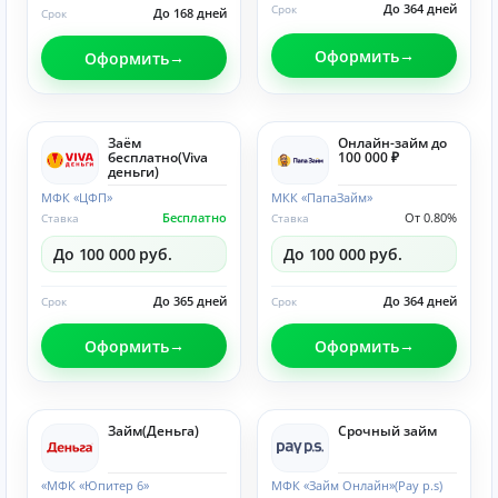
До 364 дней
Срок
До 168 дней
Срок
Оформить
Оформить
Заём
Онлайн-займ до
бесплатно(Viva
100 000 ₽
деньги)
МФК «ЦФП»
МКК «ПапаЗайм»
Бесплатно
От 0.80%
Ставка
Ставка
До 100 000 руб.
До 100 000 руб.
До 365 дней
До 364 дней
Срок
Срок
Оформить
Оформить
Займ(Деньга)
Срочный займ
«МФК «Юпитер 6»
МФК «Займ Онлайн»(Pay p.s)