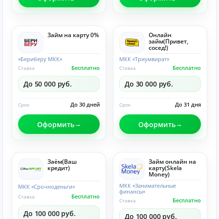
Займ на карту 0%
Онлайн
займ(Привет,
сосед!)
«Бериберу МКК»
МКК «Триумвират»
Бесплатно
Бесплатно
Ставка
Ставка
До 50 000 руб.
До 30 000 руб.
До 30 дней
До 31 дня
Срок
Срок
Оформить
Оформить
Заём(Ваш
Займ онлайн на
кредит)
карту(Skela
Money)
МКК «Занимательные
МКК «Срочноденьги»
финансы»
Бесплатно
Ставка
Бесплатно
Ставка
До 100 000 руб.
До 100 000 руб.