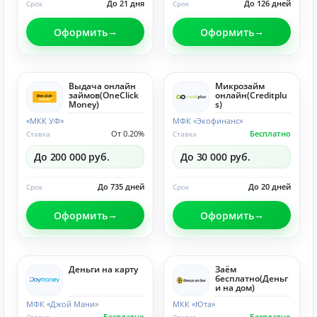
До 21 дня
До 126 дней
Срок
Срок
Оформить
Оформить
Выдача онлайн
Микрозайм
займов(OneClick
онлайн(Creditplu
Money)
s)
«МКК УФ»
МФК «Экофинанс»
От 0.20%
Бесплатно
Ставка
Ставка
До 200 000 руб.
До 30 000 руб.
До 735 дней
До 20 дней
Срок
Срок
Оформить
Оформить
Деньги на карту
Заём
бесплатно(Деньг
и на дом)
МФК «Джой Мани»
МКК «Юта»
Бесплатно
Бесплатно