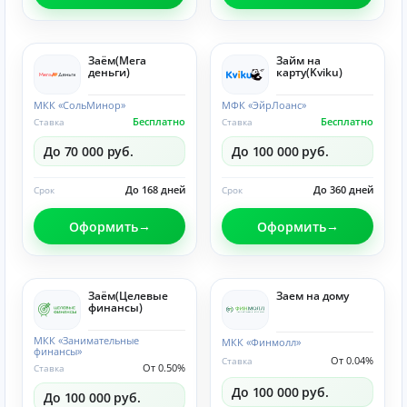
Заём(Мега
Займ на
деньги)
карту(Kviku)
МКК «СольМинор»
МФК «ЭйрЛоанс»
Бесплатно
Бесплатно
Ставка
Ставка
До 70 000 руб.
До 100 000 руб.
До 168 дней
До 360 дней
Срок
Срок
Оформить
Оформить
Заём(Целевые
Заем на дому
финансы)
МКК «Занимательные
МКК «Финмолл»
финансы»
От 0.04%
Ставка
От 0.50%
Ставка
До 100 000 руб.
До 100 000 руб.