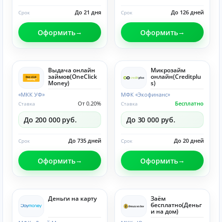
До 21 дня
До 126 дней
Срок
Срок
Оформить
Оформить
Выдача онлайн
Микрозайм
займов(OneClick
онлайн(Creditplu
Money)
s)
«МКК УФ»
МФК «Экофинанс»
От 0.20%
Бесплатно
Ставка
Ставка
До 200 000 руб.
До 30 000 руб.
До 735 дней
До 20 дней
Срок
Срок
Оформить
Оформить
Деньги на карту
Заём
бесплатно(Деньг
и на дом)