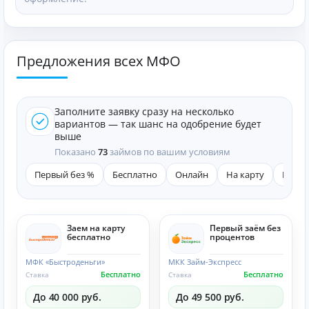
Предложения всех МФО
Заполните заявку сразу на несколько
вариантов — так шанс на одобрение будет
выше
Показано
73
займов по вашим условиям
Первый без %
Бесплатно
Онлайн
На карту
Быст
Заем на карту
Первый заём без
бесплатно
процентов
МФК «Быстроденьги»
МКК Займ-Экспресс
Бесплатно
Бесплатно
Ставка
Ставка
До 40 000 руб.
До 49 500 руб.