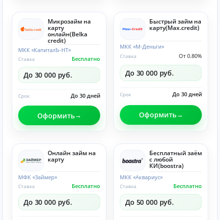
Микрозайм на
Быстрый займ на
карту
карту(Max.credit)
онлайн(Belka
credit)
МКК «М-Деньги»
МКК «КапиталЪ-НТ»
От 0.80%
Ставка
Бесплатно
Ставка
До 30 000 руб.
До 30 000 руб.
До 30 дней
Срок
До 30 дней
Срок
Оформить
Оформить
Онлайн займ на
Бесплатный заём
карту
с любой
КИ(boostra)
МФК «Займер»
МКК «Аквариус»
Бесплатно
Бесплатно
Ставка
Ставка
До 30 000 руб.
До 50 000 руб.