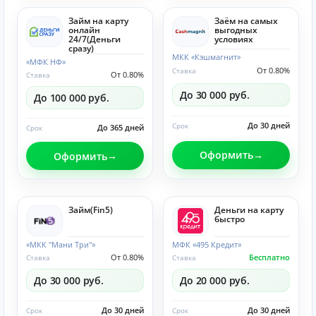
Займ на карту
Заём на самых
онлайн
выгодных
24/7(Деньги
условиях
сразу)
МКК «Кэшмагнит»
«МФК НФ»
От 0.80%
Ставка
От 0.80%
Ставка
До 30 000 руб.
До 100 000 руб.
До 30 дней
Срок
До 365 дней
Срок
Оформить
Оформить
Займ(Fin5)
Деньги на карту
быстро
«МКК "Мани Три"»
МФК «495 Кредит»
От 0.80%
Бесплатно
Ставка
Ставка
До 30 000 руб.
До 20 000 руб.
До 30 дней
До 30 дней
Срок
Срок