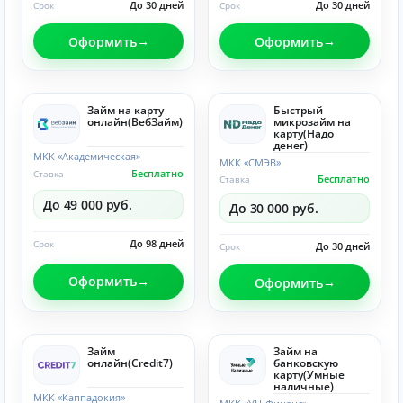
До 30 дней
До 30 дней
Срок
Срок
Оформить
Оформить
Займ на карту
Быстрый
онлайн(ВебЗайм)
микрозайм на
карту(Надо
денег)
МКК «Академическая»
МКК «СМЭВ»
Бесплатно
Ставка
Бесплатно
Ставка
До 49 000 руб.
До 30 000 руб.
До 98 дней
Срок
До 30 дней
Срок
Оформить
Оформить
Займ
Займ на
онлайн(Credit7)
банковскую
карту(Умные
наличные)
МКК «Каппадокия»