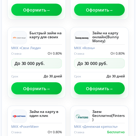
Оформить
Оформить
Быстрый займ на
Займ на карту
карту для своих
онлайн(Bunny
Money)
МКК «Свои Люди»
МКК «Ясень»
От 0.80%
От 0.80%
Ставка
Ставка
До 30 000 руб.
До 30 000 руб.
До 30 дней
До 30 дней
Срок
Срок
Оформить
Оформить
Займ на карту в
Заем
один клик
бесплатно(Finters
)
МКК «РокетМэн»
МКК «Денежная крепость»
От 0.80%
Бесплатно
Ставка
Ставка