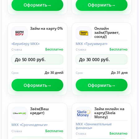
Оформить
Оформить
Займ на карту 0%
Онлайн
займ(Привет,
сосед!)
«Бериберу МКК»
МКК «Триумвират»
Бесплатно
Бесплатно
Ставка
Ставка
До 50 000 руб.
До 30 000 руб.
До 30 дней
До 31 дня
Срок
Срок
Оформить
Оформить
Заём(Ваш
Займ онлайн на
кредит)
карту(Skela
Money)
МКК «Занимательные
МКК «Срочноденьги»
финансы»
Бесплатно
Ставка
Бесплатно
Ставка