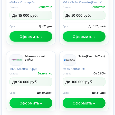
«МФК «Юпитер 6»
МФК «Займ Онлайн»(Pay p.s)
Бесплатно
Бесплатно
Ставка
Ставка
До 15 000 руб.
До 50 000 руб.
До 21 дня
До 182 дней
Срок
Срок
Оформить
Оформить
Мгновенный
Займ(CashToYou)
займ
МКК «Фастмани.ру»
«МКК Кангария»
Бесплатно
От 0.80%
Ставка
Ставка
До 50 000 руб.
До 100 000 руб.
До 30 дней
До 31 дня
Срок
Срок
Оформить
Оформить