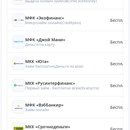
Выдача онлайн займов(OneClickMoney)
МФК «Экофинанс»
Бесплатн
Микрозайм онлайн(Creditplus)
МФК «Джой Мани»
Бесплатн
Деньги на карту
МКК «Юта»
Бесплатн
Заём бесплатно(Деньги на дом)
МКК «Русинтерфинанс»
Бесплатн
Первый займ - бесплатно всем(Eкапуста)
МФК «Вэббанкир»
Бесплатн
Займ онлайн
МКК «Срочноденьги»
Бесплатн