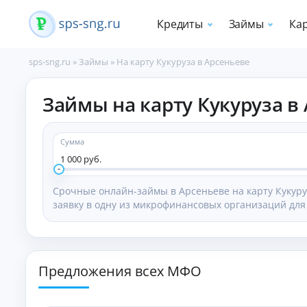
Кредиты
Займы
Ка
sps-sng.ru
»
Займы
»
На карту Кукуруза в Арсеньеве
П
Займы на карту Кукуруза в
о
т
р
е
Сумма
б
1 000 руб.
и
т
Срочные онлайн-займы в Арсеньеве на карту Кукур
е
заявку в одну из микрофинансовых организаций для
л
ь
с
к
и
Предложения всех МФО
е
к
р