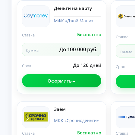
и
По
Деньги на карту
лу
че
МФК «Джой Мани»
ни
К
е
на
р
Бесплатно
Ставка
ли
е
Ставка
чн
д
ы
и
До 100 000 руб.
м
Сумма
Сумма
т
и:
ы
су
м
До 126 дней
о
Срок
Срок
м
н
ы,
л
ст
Оформить
а
ав
й
ка
и
н
ср
н
ок.
а
Заём
к
а
МКК «Срочноденьги»
р
т
Бесплатно
Ставка
Ставка
у