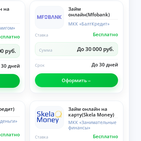
лы
со
по
н на
Займ
ве
те
ты
онлайн(Mfobank)
ме
,
«Н
ра
МКК «БалтКредит»
ей
мигом»
зб
ро
ор
Бесплатно
Ставка
есплатно
се
ы.
ти
»:
До 30 000 руб.
00 руб.
Сумма
но
во
ст
До 30 дней
Срок
 30 дней
и,
со
ве
Оформить
ты
,
ра
зб
ор
ы.
редит)
Займ онлайн на
карту(Skela Money)
деньги»
МКК «Занимательные
финансы»
есплатно
Бесплатно
Ставка