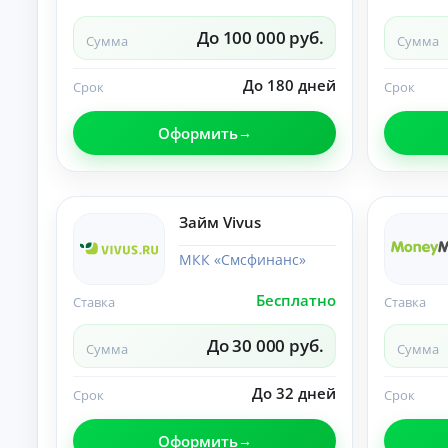
О
нл
До 100 000 руб.
Сумма
Сумма
ай
н-
К
за
До 180 дней
Срок
Срок
яв
р
ка
е
и
Оформить
д
за
и
чи
т
сл
ы
ен
ие
н
Займ Vivus
ср
а
ед
л
ст
МКК «Смсфинанс»
и
в
ч
на
Бесплатно
Ставка
Ставка
ка
н
рт
ы
у.
До 30 000 руб.
м
Сумма
Сумма
и
б
До 32 дней
Срок
Срок
е
з
Оформить
с