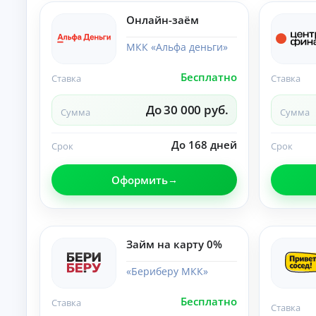
б
ан
ия
е
Онлайн-заём
.
з
п
МКК «Альфа деньги»
е
р
Бесплатно
Ставка
Ставка
в
о
До 30 000 руб.
н
Сумма
Сумма
а
ч
До 168 дней
Срок
Срок
а
л
ь
Оформить
н
о
г
о
Займ на карту 0%
в
з
«Бериберу МКК»
н
о
с
Бесплатно
Ставка
Ставка
а