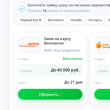
е
Заполните заявку сразу на несколько варианто
д
и
Показано
73
займов по вашим условиям
т
ы
Первый без %
Бесплатно
Онлайн
На карту
На
л
ю
бы
Заем на карту
К
е
бесплатно
це
р
ли
е
МФК «Быстроденьги»
:
д
ст
Бесплатно
и
Ставка
Ставка
ав
т
ки
ы
,
До 40 000 руб.
Сумма
Сумма
ср
н
ок
а
и
До 21 дня
л
Срок
Срок
и
и
тр
ч
еб
Оформить
ов
н
ан
ы
ия
м
.