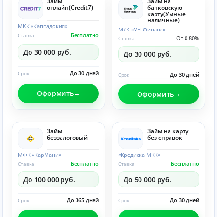
Займ
Займ на
онлайн(Credit7)
банковскую
карту(Умные
наличные)
МКК «Каппадокия»
МКК «УН-Финанс»
Бесплатно
Ставка
От 0.80%
Ставка
До 30 000 руб.
До 30 000 руб.
До 30 дней
Срок
До 30 дней
Срок
Оформить
Оформить
Займ
Займ на карту
беззалоговый
без справок
МФК «КарМани»
«Кредиска МКК»
Бесплатно
Бесплатно
Ставка
Ставка
До 100 000 руб.
До 50 000 руб.
До 365 дней
До 30 дней
Срок
Срок