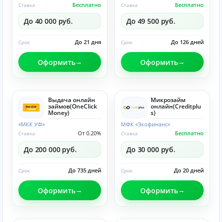
Бесплатно
Бесплатно
Ставка
Ставка
До 40 000 руб.
До 49 500 руб.
До 21 дня
До 126 дней
Срок
Срок
Оформить
Оформить
Выдача онлайн
Микрозайм
займов(OneClick
онлайн(Creditplu
Money)
s)
«МКК УФ»
МФК «Экофинанс»
От 0.20%
Бесплатно
Ставка
Ставка
До 200 000 руб.
До 30 000 руб.
До 735 дней
До 20 дней
Срок
Срок
Оформить
Оформить