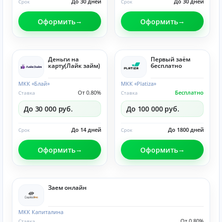
До 30 дней
До 30 дней
Срок
Срок
Оформить
Оформить
Деньги на
Первый заём
карту(Лайк займ)
бесплатно
МКК «Блай»
МКК «Platiza»
От 0.80%
Бесплатно
Ставка
Ставка
До 30 000 руб.
До 100 000 руб.
До 14 дней
До 1800 дней
Срок
Срок
Оформить
Оформить
Заем онлайн
МКК Капиталина
От 0.80%
Ставка