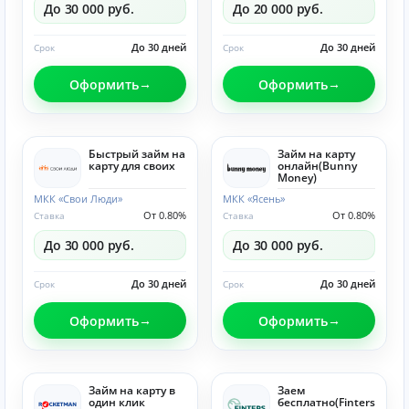
До 30 000 руб.
До 20 000 руб.
До 30 дней
До 30 дней
Срок
Срок
Оформить
Оформить
Быстрый займ на
Займ на карту
карту для своих
онлайн(Bunny
Money)
МКК «Свои Люди»
МКК «Ясень»
От 0.80%
От 0.80%
Ставка
Ставка
До 30 000 руб.
До 30 000 руб.
До 30 дней
До 30 дней
Срок
Срок
Оформить
Оформить
Займ на карту в
Заем
один клик
бесплатно(Finters