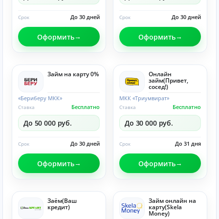
До 30 дней
До 30 дней
Срок
Срок
Оформить
Оформить
Займ на карту 0%
Онлайн
займ(Привет,
сосед!)
«Бериберу МКК»
МКК «Триумвират»
Бесплатно
Бесплатно
Ставка
Ставка
До 50 000 руб.
До 30 000 руб.
До 30 дней
До 31 дня
Срок
Срок
Оформить
Оформить
Заём(Ваш
Займ онлайн на
кредит)
карту(Skela
Money)