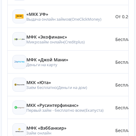
«МКК УФ»
От 0.20%
Выдача онлайн займов(OneClickMoney)
МФК «Экофинанс»
Бесплатн
Микрозайм онлайн(Creditplus)
МФК «Джой Мани»
Бесплатн
Деньги на карту
МКК «Юта»
Бесплатн
Заём бесплатно(Деньги на дом)
МКК «Русинтерфинанс»
Бесплатн
Первый займ - бесплатно всем(Eкапуста)
МФК «Вэббанкир»
Бесплатн
Займ онлайн