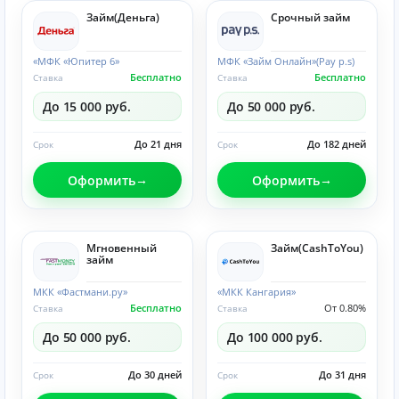
Займ(Деньга)
Срочный займ
«МФК «Юпитер 6»
МФК «Займ Онлайн»(Pay p.s)
Бесплатно
Бесплатно
Ставка
Ставка
До 15 000 руб.
До 50 000 руб.
До 21 дня
До 182 дней
Срок
Срок
Оформить
Оформить
Мгновенный
Займ(CashToYou)
займ
МКК «Фастмани.ру»
«МКК Кангария»
Бесплатно
От 0.80%
Ставка
Ставка
До 50 000 руб.
До 100 000 руб.
До 30 дней
До 31 дня
Срок
Срок