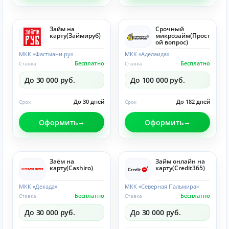
Займ на
Срочный
карту(Займируб)
микрозайм(Прост
ой вопрос)
МКК «Фастмани.ру»
МКК «Аделаида»
Бесплатно
Бесплатно
Ставка
Ставка
До 30 000 руб.
До 100 000 руб.
До 30 дней
До 182 дней
Срок
Срок
Оформить
Оформить
Заём на
Займ онлайн на
карту(Cashiro)
карту(Credit365)
МКК «Декада»
МКК «Северная Пальмира»
Бесплатно
Бесплатно
Ставка
Ставка
До 30 000 руб.
До 30 000 руб.