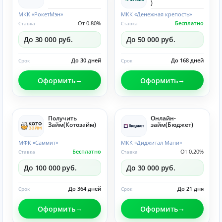
)
МКК «РокетМэн»
МКК «Денежная крепость»
От 0.80%
Бесплатно
Ставка
Ставка
До 30 000 руб.
До 50 000 руб.
До 30 дней
До 168 дней
Срок
Срок
Оформить
Оформить
Получить
Онлайн-
Займ(Котозайм)
займ(Бюджет)
МФК «Саммит»
МКК «Диджитал Мани»
Бесплатно
От 0.20%
Ставка
Ставка
До 100 000 руб.
До 30 000 руб.
До 364 дней
До 21 дня
Срок
Срок
Оформить
Оформить