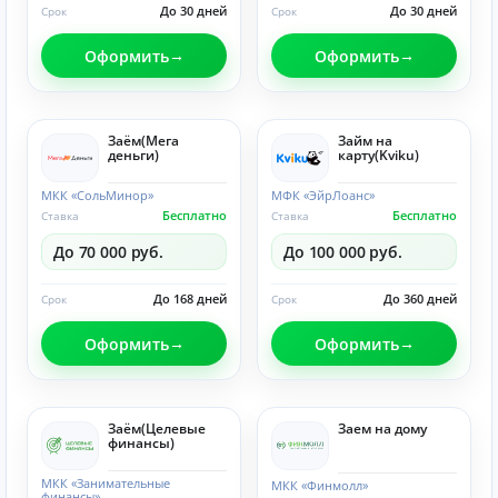
До 30 дней
До 30 дней
Срок
Срок
Оформить
Оформить
Заём(Мега
Займ на
деньги)
карту(Kviku)
МКК «СольМинор»
МФК «ЭйрЛоанс»
Бесплатно
Бесплатно
Ставка
Ставка
До 70 000 руб.
До 100 000 руб.
До 168 дней
До 360 дней
Срок
Срок
Оформить
Оформить
Заём(Целевые
Заем на дому
финансы)
МКК «Занимательные
МКК «Финмолл»
финансы»