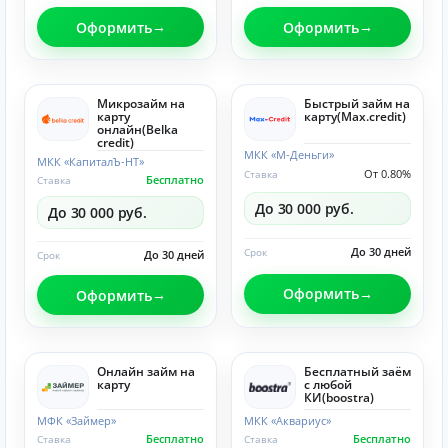
Оформить
Оформить
Микрозайм на
Быстрый займ на
карту
карту(Max.credit)
онлайн(Belka
credit)
МКК «М-Деньги»
МКК «КапиталЪ-НТ»
От 0.80%
Ставка
Бесплатно
Ставка
До 30 000 руб.
До 30 000 руб.
До 30 дней
Срок
До 30 дней
Срок
Оформить
Оформить
Онлайн займ на
Бесплатный заём
карту
с любой
КИ(boostra)
МФК «Займер»
МКК «Аквариус»
Бесплатно
Бесплатно
Ставка
Ставка