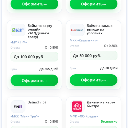
Оформить
Оформить
Займ на карту
Заём на самых
онлайн
выгодных
24/7(Деньги
условиях
сразу)
МКК «Кэшмагнит»
«МФК НФ»
От 0.80%
Ставка
От 0.80%
Ставка
До 30 000 руб.
До 100 000 руб.
До 30 дней
Срок
До 365 дней
Срок
Оформить
Оформить
Займ(Fin5)
Деньги на карту
быстро
«МКК "Мани Три"»
МФК «495 Кредит»
От 0.80%
Бесплатно
Ставка
Ставка