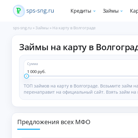
Кредиты
Займы
Ка
sps-sng.ru
»
Займы
»
На карту в Волгограде
П
Займы на карту в Волгогра
о
т
р
е
Сумма
б
1 000 руб.
и
т
ТОП займов на карту в Волгограде. Возьмите займ 
е
перенаправит на официальный сайт. Взять займ на 
л
ь
с
к
и
Предложения всех МФО
е
к
р