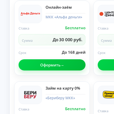
б
ан
ия
е
Онлайн-заём
.
з
п
МКК «Альфа деньги»
е
р
Бесплатно
Ставка
Ставка
в
о
До 30 000 руб.
н
Сумма
Сумма
а
ч
До 168 дней
Срок
Срок
а
л
ь
Оформить
н
о
г
о
Займ на карту 0%
в
з
«Бериберу МКК»
н
о
с
Бесплатно
Ставка
Ставка
а