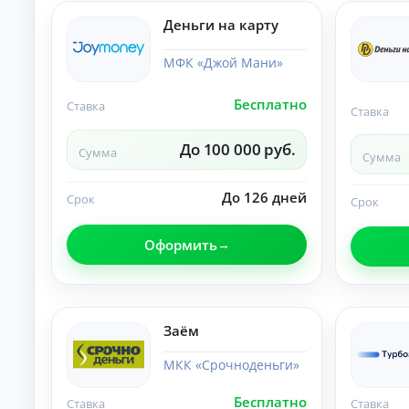
и
По
Деньги на карту
лу
че
МФК «Джой Мани»
ни
К
е
на
р
Бесплатно
Ставка
ли
е
Ставка
чн
д
ы
и
До 100 000 руб.
м
Сумма
Сумма
т
и:
ы
су
м
До 126 дней
о
Срок
Срок
м
н
ы,
л
ст
Оформить
а
ав
й
ка
и
н
ср
н
ок.
а
Заём
к
а
МКК «Срочноденьги»
р
т
Бесплатно
Ставка
Ставка
у