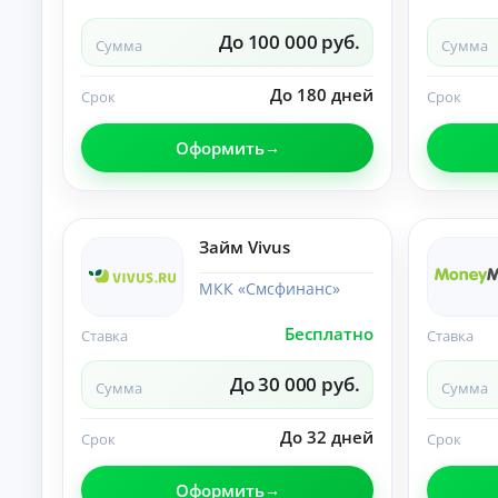
О
нл
До 100 000 руб.
Сумма
Сумма
ай
н-
К
за
До 180 дней
Срок
Срок
яв
р
ка
е
и
Оформить
д
за
и
чи
т
сл
ы
ен
ие
н
Займ Vivus
ср
а
ед
л
ст
МКК «Смсфинанс»
и
в
ч
на
Бесплатно
Ставка
Ставка
ка
н
рт
ы
у.
До 30 000 руб.
м
Сумма
Сумма
и
б
До 32 дней
Срок
Срок
е
з
Оформить
с