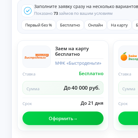
е
Заполните заявку сразу на несколько варианто
д
и
Показано
73
займов по вашим условиям
т
ы
Первый без %
Бесплатно
Онлайн
На карту
На
л
ю
бы
Заем на карту
К
е
бесплатно
це
р
ли
е
МФК «Быстроденьги»
:
д
ст
Бесплатно
и
Ставка
Ставка
ав
т
ки
ы
,
До 40 000 руб.
Сумма
Сумма
ср
н
ок
а
и
До 21 дня
л
Срок
Срок
и
и
тр
ч
еб
Оформить
ов
н
ан
ы
ия
м
.