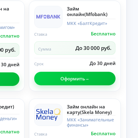
лы
со
по
н на
Займ
ве
те
ты
онлайн(Mfobank)
ме
,
«Н
ра
МКК «БалтКредит»
ей
мигом»
зб
ро
ор
Бесплатно
Ставка
есплатно
се
ы.
ти
»:
До 30 000 руб.
00 руб.
Сумма
но
во
ст
До 30 дней
Срок
 30 дней
и,
со
ве
Оформить
ты
,
ра
зб
ор
ы.
редит)
Займ онлайн на
карту(Skela Money)
деньги»
МКК «Занимательные
финансы»
есплатно
Бесплатно
Ставка