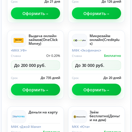
До 21 дня
До 126 дней
Срок
Срок
Оформить
Оформить
Выдача онлайн
Микрозайм
займов(OneClick
онлайн(Creditplu
Money)
s)
«МКК УФ»
МФК «Экофинанс»
От 0.20%
Бесплатно
Ставка
Ставка
До 200 000 руб.
До 30 000 руб.
До 735 дней
До 20 дней
Срок
Срок
Оформить
Оформить
Деньги на карту
Заём
бесплатно(Деньг
и на дом)
МФК «Джой Мани»
МКК «Юта»
Бесплатно
Бесплатно