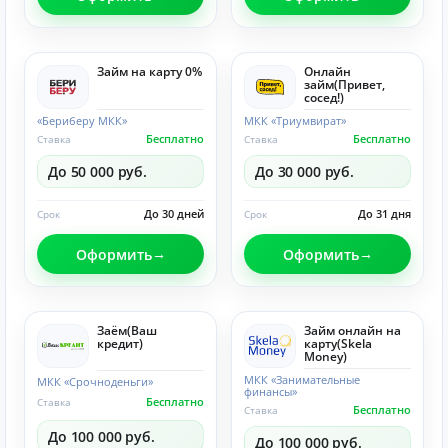
Займ на карту 0%
Онлайн
займ(Привет,
сосед!)
«Бериберу МКК»
МКК «Триумвират»
Бесплатно
Бесплатно
Ставка
Ставка
До 50 000 руб.
До 30 000 руб.
До 30 дней
До 31 дня
Срок
Срок
Оформить
Оформить
Заём(Ваш
Займ онлайн на
кредит)
карту(Skela
Money)
МКК «Занимательные
МКК «Срочноденьги»
финансы»
Бесплатно
Ставка
Бесплатно
Ставка
До 100 000 руб.
До 100 000 руб.