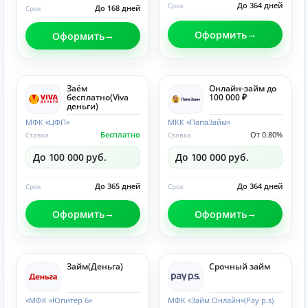
До 364 дней
Срок
До 168 дней
Срок
Оформить
Оформить
Заём
Онлайн-займ до
бесплатно(Viva
100 000 ₽
деньги)
МФК «ЦФП»
МКК «ПапаЗайм»
Бесплатно
От 0.80%
Ставка
Ставка
До 100 000 руб.
До 100 000 руб.
До 365 дней
До 364 дней
Срок
Срок
Оформить
Оформить
Займ(Деньга)
Срочный займ
«МФК «Юпитер 6»
МФК «Займ Онлайн»(Pay p.s)