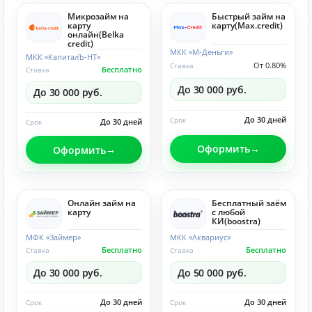
Микрозайм на
Быстрый займ на
карту
карту(Max.credit)
онлайн(Belka
credit)
МКК «М-Деньги»
МКК «КапиталЪ-НТ»
От 0.80%
Ставка
Бесплатно
Ставка
До 30 000 руб.
До 30 000 руб.
До 30 дней
Срок
До 30 дней
Срок
Оформить
Оформить
Онлайн займ на
Бесплатный заём
карту
с любой
КИ(boostra)
МФК «Займер»
МКК «Аквариус»
Бесплатно
Бесплатно
Ставка
Ставка
До 30 000 руб.
До 50 000 руб.
До 30 дней
До 30 дней
Срок
Срок