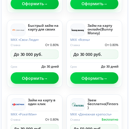
Оформить
Оформить
Быстрый займ на
Займ на карту
карту для своих
онлайн(Bunny
Money)
МКК «Свои Люди»
МКК «Ясень»
От 0.80%
От 0.80%
Ставка
Ставка
До 30 000 руб.
До 30 000 руб.
До 30 дней
До 30 дней
Срок
Срок
Оформить
Оформить
Займ на карту в
Заем
один клик
бесплатно(Finters
)
МКК «РокетМэн»
МКК «Денежная крепость»
От 0.80%
Бесплатно
Ставка
Ставка
До 30 000 руб.
До 50 000 руб.