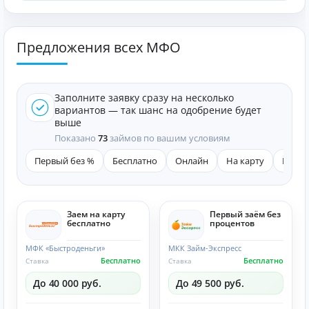
Предложения всех МФО
Заполните заявку сразу на несколько
вариантов — так шанс на одобрение будет
выше
Показано
73
займов по вашим условиям
Первый без %
Бесплатно
Онлайн
На карту
Быст
Заем на карту
Первый заём без
бесплатно
процентов
МФК «Быстроденьги»
МКК Займ-Экспресс
Бесплатно
Бесплатно
Ставка
Ставка
До 40 000 руб.
До 49 500 руб.