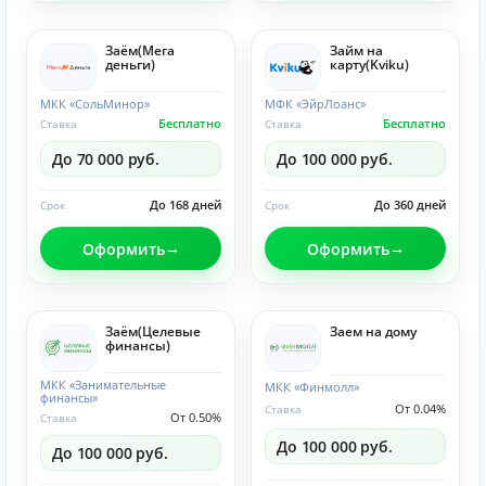
Заём(Мега
Займ на
деньги)
карту(Kviku)
МКК «СольМинор»
МФК «ЭйрЛоанс»
Бесплатно
Бесплатно
Ставка
Ставка
До 70 000 руб.
До 100 000 руб.
До 168 дней
До 360 дней
Срок
Срок
Оформить
Оформить
Заём(Целевые
Заем на дому
финансы)
МКК «Занимательные
МКК «Финмолл»
финансы»
От 0.04%
Ставка
От 0.50%
Ставка
До 100 000 руб.
До 100 000 руб.