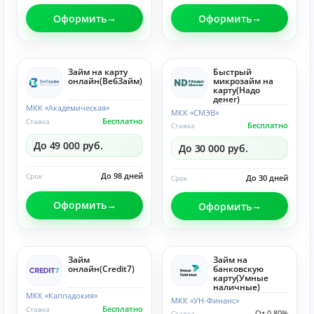
Оформить
Оформить
Займ на карту
Быстрый
онлайн(ВебЗайм)
микрозайм на
карту(Надо
денег)
МКК «Академическая»
МКК «СМЭВ»
Бесплатно
Ставка
Бесплатно
Ставка
До 49 000 руб.
До 30 000 руб.
До 98 дней
Срок
До 30 дней
Срок
Оформить
Оформить
Займ
Займ на
онлайн(Credit7)
банковскую
карту(Умные
наличные)
МКК «Каппадокия»
МКК «УН-Финанс»
Бесплатно
Ставка
От 0.80%
Ставка