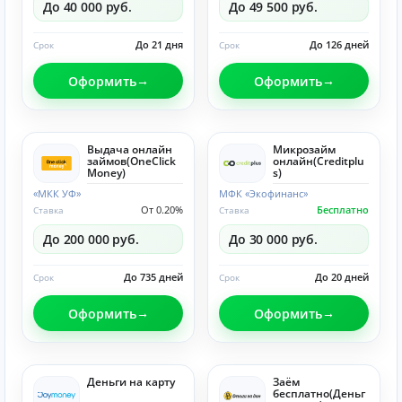
До 40 000 руб.
До 49 500 руб.
До 21 дня
До 126 дней
Срок
Срок
Оформить
Оформить
Выдача онлайн
Микрозайм
займов(OneClick
онлайн(Creditplu
Money)
s)
«МКК УФ»
МФК «Экофинанс»
От 0.20%
Бесплатно
Ставка
Ставка
До 200 000 руб.
До 30 000 руб.
До 735 дней
До 20 дней
Срок
Срок
Оформить
Оформить
Деньги на карту
Заём
бесплатно(Деньг