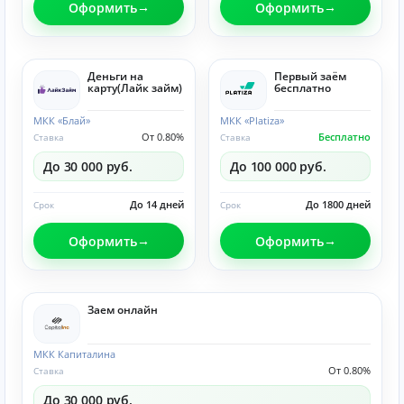
Оформить
Оформить
Деньги на
Первый заём
карту(Лайк займ)
бесплатно
МКК «Блай»
МКК «Platiza»
От 0.80%
Бесплатно
Ставка
Ставка
До 30 000 руб.
До 100 000 руб.
До 14 дней
До 1800 дней
Срок
Срок
Оформить
Оформить
Заем онлайн
МКК Капиталина
От 0.80%
Ставка
До 30 000 руб.