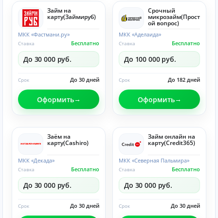
Займ на
Срочный
карту(Займируб)
микрозайм(Прост
ой вопрос)
МКК «Фастмани.ру»
МКК «Аделаида»
Бесплатно
Бесплатно
Ставка
Ставка
До 30 000 руб.
До 100 000 руб.
До 30 дней
До 182 дней
Срок
Срок
Оформить
Оформить
Заём на
Займ онлайн на
карту(Cashiro)
карту(Credit365)
МКК «Декада»
МКК «Северная Пальмира»
Бесплатно
Бесплатно
Ставка
Ставка
До 30 000 руб.
До 30 000 руб.
До 30 дней
До 30 дней
Срок
Срок