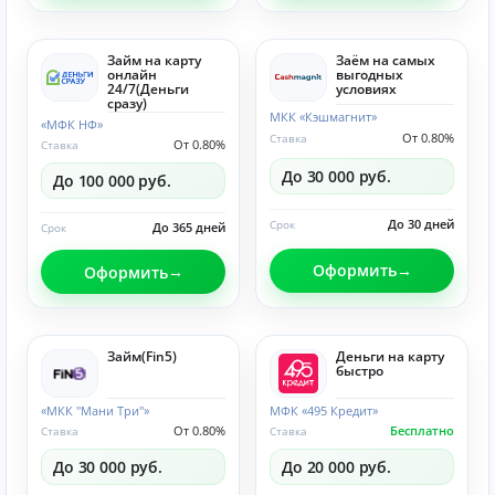
Займ на карту
Заём на самых
онлайн
выгодных
24/7(Деньги
условиях
сразу)
МКК «Кэшмагнит»
«МФК НФ»
От 0.80%
Ставка
От 0.80%
Ставка
До 30 000 руб.
До 100 000 руб.
До 30 дней
Срок
До 365 дней
Срок
Оформить
Оформить
Займ(Fin5)
Деньги на карту
быстро
«МКК "Мани Три"»
МФК «495 Кредит»
От 0.80%
Бесплатно
Ставка
Ставка
До 30 000 руб.
До 20 000 руб.