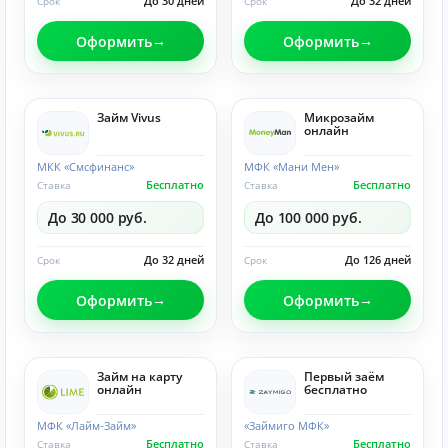
До 30 дней
До 32 дней
Срок
Срок
Оформить
Оформить
Займ Vivus
Микрозайм
онлайн
МКК «Смсфинанс»
МФК «Мани Мен»
Бесплатно
Бесплатно
Ставка
Ставка
До 30 000 руб.
До 100 000 руб.
До 32 дней
До 126 дней
Срок
Срок
Оформить
Оформить
Займ на карту
Первый заём
онлайн
бесплатно
МФК «Лайм-Займ»
«Займиго МФК»
Бесплатно
Бесплатно
Ставка
Ставка