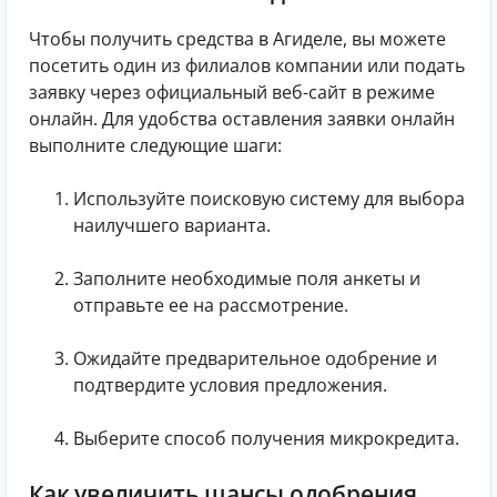
Чтобы получить средства в Агиделе, вы можете
посетить один из филиалов компании или подать
заявку через официальный веб-сайт в режиме
онлайн. Для удобства оставления заявки онлайн
выполните следующие шаги:
Используйте поисковую систему для выбора
наилучшего варианта.
Заполните необходимые поля анкеты и
отправьте ее на рассмотрение.
Ожидайте предварительное одобрение и
подтвердите условия предложения.
Выберите способ получения микрокредита.
Как увеличить шансы одобрения