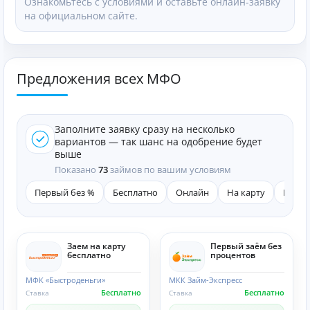
Ознакомьтесь с условиями и оставьте онлайн-заявку
на официальном сайте.
Предложения всех МФО
Заполните заявку сразу на несколько
вариантов — так шанс на одобрение будет
выше
Показано
73
займов по вашим условиям
Первый без %
Бесплатно
Онлайн
На карту
Быст
Заем на карту
Первый заём без
бесплатно
процентов
МФК «Быстроденьги»
МКК Займ-Экспресс
Бесплатно
Бесплатно
Ставка
Ставка