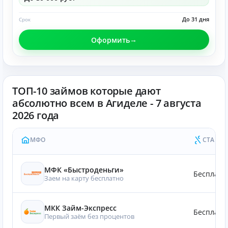
До 31 дня
Срок
Оформить
ТОП-10 займов которые дают
абсолютно всем в Агиделе - 7 августа
2026 года
МФО
СТАВКА
МФК «Быстроденьги»
Бесплатн
Заем на карту бесплатно
МКК Займ-Экспресс
Бесплатн
Первый заём без процентов