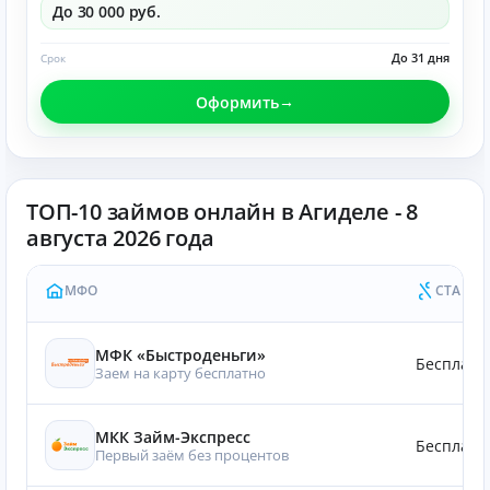
До 30 000 руб.
До 31 дня
Срок
Оформить
ТОП-10 займов онлайн в Агиделе - 8
августа 2026 года
МФО
СТАВКА
МФК «Быстроденьги»
Бесплатн
Заем на карту бесплатно
МКК Займ-Экспресс
Бесплатн
Первый заём без процентов