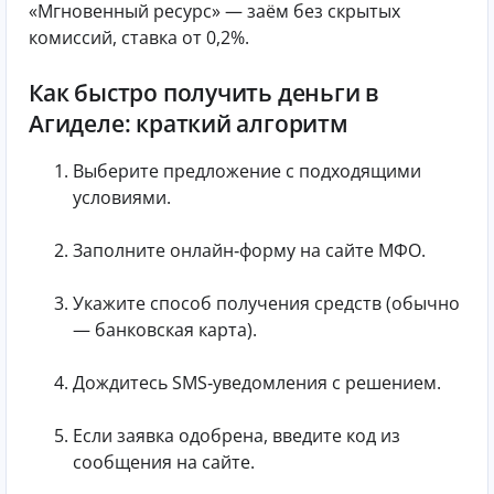
«Мгновенный ресурс» — заём без скрытых
комиссий, ставка от 0,2%.
Как быстро получить деньги в
Агиделе: краткий алгоритм
Выберите предложение с подходящими
условиями.
Заполните онлайн‑форму на сайте МФО.
Укажите способ получения средств (обычно
— банковская карта).
Дождитесь SMS‑уведомления с решением.
Если заявка одобрена, введите код из
сообщения на сайте.