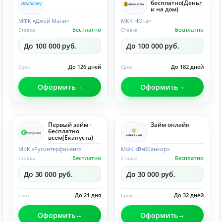
бесплатно(Деньг
и на дом)
МФК «Джой Мани»
МКК «Юта»
Бесплатно
Бесплатно
Ставка
Ставка
До 100 000 руб.
До 100 000 руб.
До 126 дней
До 182 дней
Срок
Срок
Оформить
Оформить
Первый займ -
Займ онлайн
бесплатно
всем(Eкапуста)
МКК «Русинтерфинанс»
МФК «Вэббанкир»
Бесплатно
Бесплатно
Ставка
Ставка
До 30 000 руб.
До 30 000 руб.
До 21 дня
До 32 дней
Срок
Срок
Оформить
Оформить