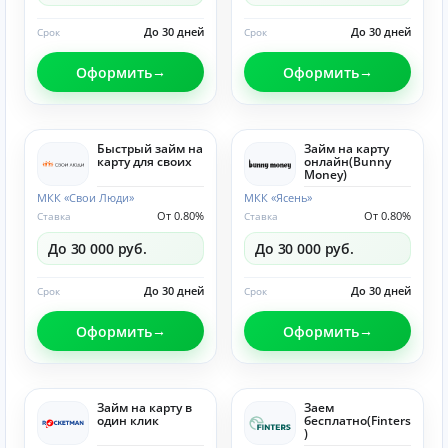
До 30 дней
До 30 дней
Срок
Срок
Оформить
Оформить
Быстрый займ на
Займ на карту
карту для своих
онлайн(Bunny
Money)
МКК «Свои Люди»
МКК «Ясень»
От 0.80%
От 0.80%
Ставка
Ставка
До 30 000 руб.
До 30 000 руб.
До 30 дней
До 30 дней
Срок
Срок
Оформить
Оформить
Займ на карту в
Заем
один клик
бесплатно(Finters
)