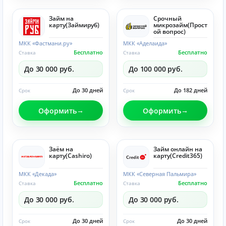
Займ на
Срочный
карту(Займируб)
микрозайм(Прост
ой вопрос)
МКК «Фастмани.ру»
МКК «Аделаида»
Бесплатно
Бесплатно
Ставка
Ставка
До 30 000 руб.
До 100 000 руб.
До 30 дней
До 182 дней
Срок
Срок
Оформить
Оформить
Заём на
Займ онлайн на
карту(Cashiro)
карту(Credit365)
МКК «Декада»
МКК «Северная Пальмира»
Бесплатно
Бесплатно
Ставка
Ставка
До 30 000 руб.
До 30 000 руб.
До 30 дней
До 30 дней
Срок
Срок