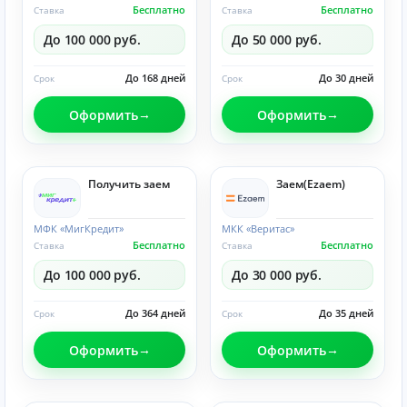
Бесплатно
Бесплатно
Ставка
Ставка
До 100 000 руб.
До 50 000 руб.
До 168 дней
До 30 дней
Срок
Срок
Оформить
Оформить
Получить заем
Заем(Ezaem)
МФК «МигКредит»
МКК «Веритас»
Бесплатно
Бесплатно
Ставка
Ставка
До 100 000 руб.
До 30 000 руб.
До 364 дней
До 35 дней
Срок
Срок
Оформить
Оформить