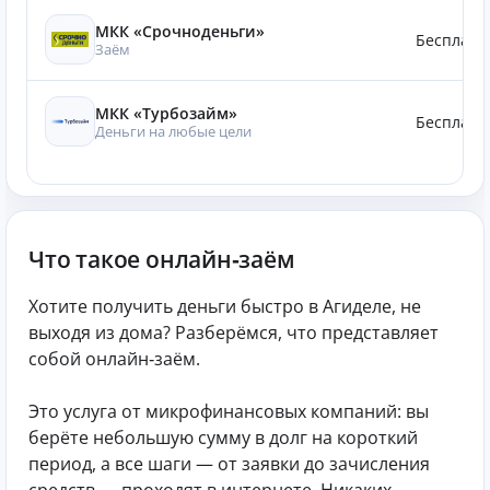
МКК «Срочноденьги»
Бесплатн
Заём
МКК «Турбозайм»
Бесплатн
Деньги на любые цели
Что такое онлайн‑заём
Хотите получить деньги быстро в Агиделе, не
выходя из дома? Разберёмся, что представляет
собой онлайн‑заём.
Это услуга от микрофинансовых компаний: вы
берёте небольшую сумму в долг на короткий
период, а все шаги — от заявки до зачисления
средств — проходят в интернете. Никаких