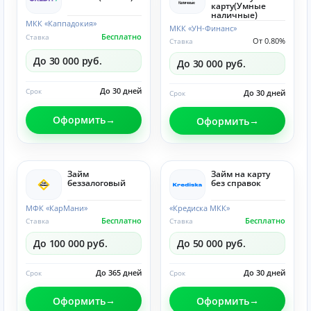
карту(Умные
наличные)
МКК «Каппадокия»
МКК «УН-Финанс»
Бесплатно
Ставка
От 0.80%
Ставка
До 30 000 руб.
До 30 000 руб.
До 30 дней
Срок
До 30 дней
Срок
Оформить
Оформить
Займ
Займ на карту
беззалоговый
без справок
МФК «КарМани»
«Кредиска МКК»
Бесплатно
Бесплатно
Ставка
Ставка
До 100 000 руб.
До 50 000 руб.
До 365 дней
До 30 дней
Срок
Срок
Оформить
Оформить