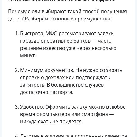
Почему люди выбирают такой способ получения
денег? Разберём основные преимущества:
Быстрота. МФО рассматривают заявки
гораздо оперативнее банков — часто
решение известно уже через несколько
минут.
Минимум документов. Не нужно собирать
справки о доходах или подтверждать
занятость. В большинстве случаев
достаточно паспорта.
Удобство. Оформить заявку можно в любое
время с компьютера или смартфона —
никуда ехать не придётся.
Льготные условия для постоянных клиентов.