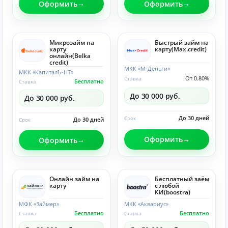
Оформить
Оформить
Микрозайм на
Быстрый займ на
карту
карту(Max.credit)
онлайн(Belka
credit)
МКК «М-Деньги»
МКК «КапиталЪ-НТ»
От 0.80%
Ставка
Бесплатно
Ставка
До 30 000 руб.
До 30 000 руб.
До 30 дней
Срок
До 30 дней
Срок
Оформить
Оформить
Онлайн займ на
Бесплатный заём
карту
с любой
КИ(boostra)
МФК «Займер»
МКК «Аквариус»
Бесплатно
Бесплатно
Ставка
Ставка