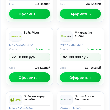
До 30 дней
До 32 дней
Срок
Срок
Оформить
Оформить
Займ Vivus
Микрозайм
онлайн
МКК «Смсфинанс»
МФК «Мани Мен»
Бесплатно
Бесплатно
Ставка
Ставка
До 30 000 руб.
До 100 000 руб.
До 32 дней
До 126 дней
Срок
Срок
Оформить
Оформить
Займ на карту
Первый заём
онлайн
бесплатно
МФК «Лайм-Займ»
«Займиго МФК»