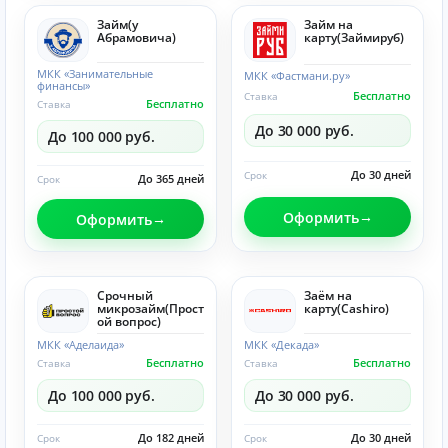
Займ(у
Займ на
Абрамовича)
карту(Займируб)
МКК «Занимательные
МКК «Фастмани.ру»
финансы»
Бесплатно
Ставка
Бесплатно
Ставка
До 30 000 руб.
До 100 000 руб.
До 30 дней
Срок
До 365 дней
Срок
Оформить
Оформить
Срочный
Заём на
микрозайм(Прост
карту(Cashiro)
ой вопрос)
МКК «Аделаида»
МКК «Декада»
Бесплатно
Бесплатно
Ставка
Ставка
До 100 000 руб.
До 30 000 руб.
До 182 дней
До 30 дней
Срок
Срок