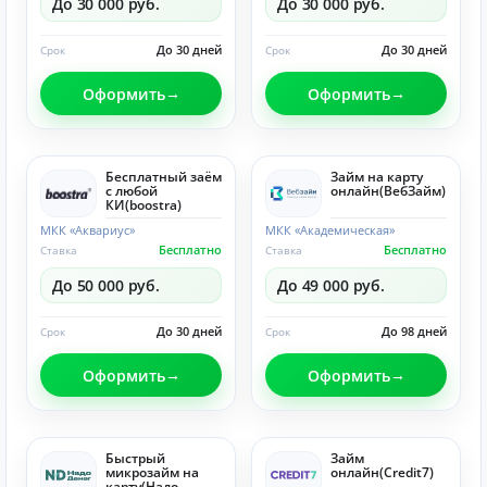
До 30 000 руб.
До 30 000 руб.
До 30 дней
До 30 дней
Срок
Срок
Оформить
Оформить
Бесплатный заём
Займ на карту
с любой
онлайн(ВебЗайм)
КИ(boostra)
МКК «Аквариус»
МКК «Академическая»
Бесплатно
Бесплатно
Ставка
Ставка
До 50 000 руб.
До 49 000 руб.
До 30 дней
До 98 дней
Срок
Срок
Оформить
Оформить
Быстрый
Займ
микрозайм на
онлайн(Credit7)
карту(Надо