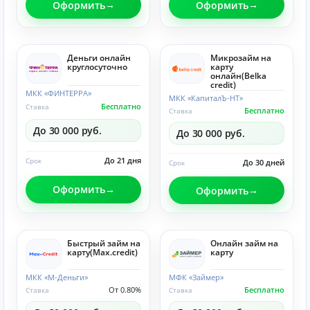
Оформить
Оформить
Деньги онлайн
Микрозайм на
круглосуточно
карту
онлайн(Belka
credit)
МКК «ФИНТЕРРА»
МКК «КапиталЪ-НТ»
Бесплатно
Ставка
Бесплатно
Ставка
До 30 000 руб.
До 30 000 руб.
До 21 дня
Срок
До 30 дней
Срок
Оформить
Оформить
Быстрый займ на
Онлайн займ на
карту(Max.credit)
карту
МКК «М-Деньги»
МФК «Займер»
От 0.80%
Бесплатно
Ставка
Ставка