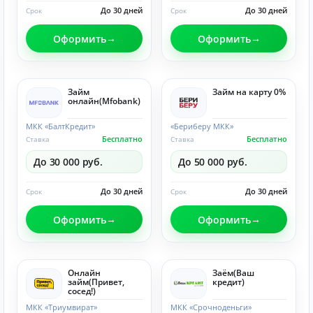
До 30 дней
До 30 дней
Срок
Срок
Оформить
Оформить
Займ
Займ на карту 0%
онлайн(Mfobank)
МКК «БалтКредит»
«Бериберу МКК»
Бесплатно
Бесплатно
Ставка
Ставка
До 30 000 руб.
До 50 000 руб.
До 30 дней
До 30 дней
Срок
Срок
Оформить
Оформить
Онлайн
Заём(Ваш
займ(Привет,
кредит)
сосед!)
МКК «Триумвират»
МКК «Срочноденьги»