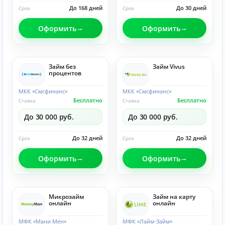
До 168 дней
До 30 дней
Срок
Срок
Оформить
Оформить
Займ без
Займ Vivus
процентов
МКК «Смсфинанс»
МКК «Смсфинанс»
Бесплатно
Бесплатно
Ставка
Ставка
До 30 000 руб.
До 30 000 руб.
До 32 дней
До 32 дней
Срок
Срок
Оформить
Оформить
Микрозайм
Займ на карту
онлайн
онлайн
МФК «Мани Мен»
МФК «Лайм-Займ»