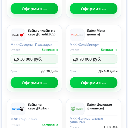
Оформить
Оформить
Займ онлайн на
Заём(Мега
карту(Credit365)
деньги)
МКК «Северная Пальмира»
МКК «СольМинор»
Бесплатно
Бесплатно
Ставка
Ставка
До 30 000 руб.
До 70 000 руб.
До 30 дней
До 168 дней
Срок
Срок
Оформить
Оформить
Займ на
Заём(Целевые
карту(Kviku)
финансы)
МКК «Занимательные
МФК «ЭйрЛоанс»
финансы»
Бесплатно
Ставка
От 0.50%
Ставка