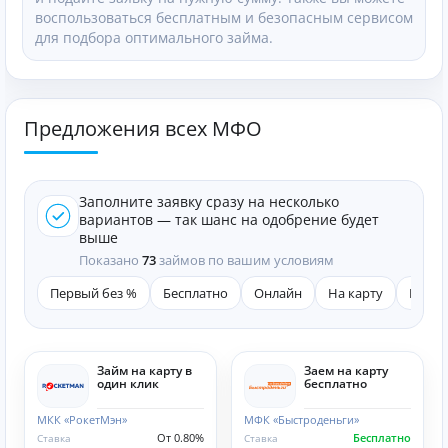
воспользоваться бесплатным и безопасным сервисом
для подбора оптимального займа.
Предложения всех МФО
Заполните заявку сразу на несколько
вариантов — так шанс на одобрение будет
выше
Показано
73
займов по вашим условиям
Первый без %
Бесплатно
Онлайн
На карту
Быст
Займ на карту в
Заем на карту
один клик
бесплатно
МКК «РокетМэн»
МФК «Быстроденьги»
От 0.80%
Бесплатно
Ставка
Ставка