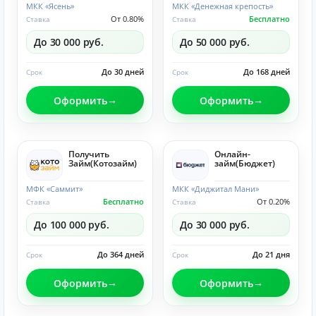
МКК «Ясень»
МКК «Денежная крепость»
От 0.80%
Бесплатно
Ставка
Ставка
До 30 000 руб.
До 50 000 руб.
До 30 дней
До 168 дней
Срок
Срок
Оформить
Оформить
Получить
Онлайн-
Займ(Котозайм)
займ(Бюджет)
МФК «Саммит»
МКК «Диджитал Мани»
Бесплатно
От 0.20%
Ставка
Ставка
До 100 000 руб.
До 30 000 руб.
До 364 дней
До 21 дня
Срок
Срок
Оформить
Оформить