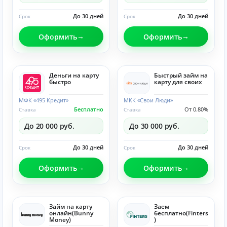
До 30 дней
До 30 дней
Срок
Срок
Оформить
Оформить
Деньги на карту
Быстрый займ на
быстро
карту для своих
МФК «495 Кредит»
МКК «Свои Люди»
Бесплатно
От 0.80%
Ставка
Ставка
До 20 000 руб.
До 30 000 руб.
До 30 дней
До 30 дней
Срок
Срок
Оформить
Оформить
Займ на карту
Заем
онлайн(Bunny
бесплатно(Finters
Money)
)