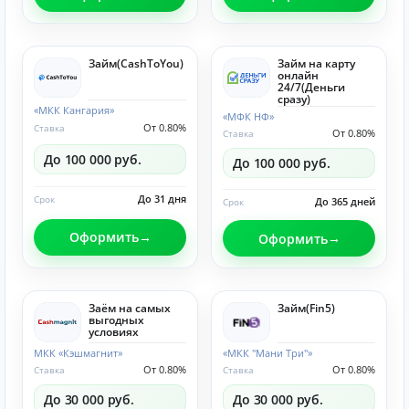
Займ(CashToYou)
Займ на карту
онлайн
24/7(Деньги
сразу)
«МКК Кангария»
«МФК НФ»
От 0.80%
Ставка
От 0.80%
Ставка
До 100 000 руб.
До 100 000 руб.
До 31 дня
Срок
До 365 дней
Срок
Оформить
Оформить
Заём на самых
Займ(Fin5)
выгодных
условиях
МКК «Кэшмагнит»
«МКК "Мани Три"»
От 0.80%
От 0.80%
Ставка
Ставка
До 30 000 руб.
До 30 000 руб.