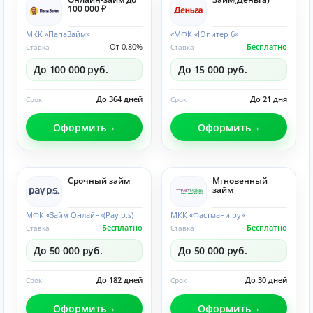
100 000 ₽
МКК «ПапаЗайм»
«МФК «Юпитер 6»
От 0.80%
Бесплатно
Ставка
Ставка
До 100 000 руб.
До 15 000 руб.
До 364 дней
До 21 дня
Срок
Срок
Оформить
Оформить
Срочный займ
Мгновенный
займ
МФК «Займ Онлайн»(Pay p.s)
МКК «Фастмани.ру»
Бесплатно
Бесплатно
Ставка
Ставка
До 50 000 руб.
До 50 000 руб.
До 182 дней
До 30 дней
Срок
Срок
Оформить
Оформить