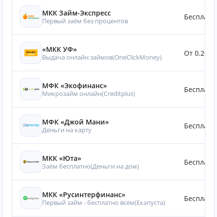
МКК Займ-Экспресс
Бесплатн
Первый заём без процентов
«МКК УФ»
От 0.20%
Выдача онлайн займов(OneClickMoney)
МФК «Экофинанс»
Бесплатн
Микрозайм онлайн(Creditplus)
МФК «Джой Мани»
Бесплатн
Деньги на карту
МКК «Юта»
Бесплатн
Заём бесплатно(Деньги на дом)
МКК «Русинтерфинанс»
Бесплатн
Первый займ - бесплатно всем(Eкапуста)