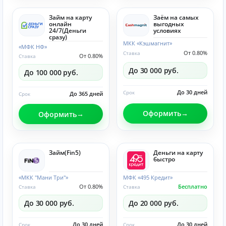
Займ на карту
Заём на самых
онлайн
выгодных
24/7(Деньги
условиях
сразу)
МКК «Кэшмагнит»
«МФК НФ»
От 0.80%
Ставка
От 0.80%
Ставка
До 30 000 руб.
До 100 000 руб.
До 30 дней
Срок
До 365 дней
Срок
Оформить
Оформить
Займ(Fin5)
Деньги на карту
быстро
«МКК "Мани Три"»
МФК «495 Кредит»
От 0.80%
Бесплатно
Ставка
Ставка
До 30 000 руб.
До 20 000 руб.
До 30 дней
До 30 дней
Срок
Срок