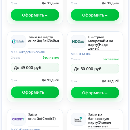
До 30 дней
До 30 дней
Срок
Срок
Оформить
Оформить
Займ на карту
Быстрый
онлайн(ВебЗайм)
микрозайм на
карту(Надо
денег)
МКК «Академическая»
МКК «СМЭВ»
Бесплатно
Ставка
Бесплатно
Ставка
До 49 000 руб.
До 30 000 руб.
До 98 дней
Срок
До 30 дней
Срок
Оформить
Оформить
Займ
Займ на
онлайн(Credit7)
банковскую
карту(Умные
наличные)
МКК «Каппадокия»