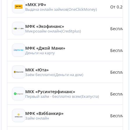
«МКК УФ»
От 0.20%
Выдача онлайн займов(OneClickMoney)
МФК «Экофинанс»
Бесплатн
Микрозайм онлайн(Creditplus)
МФК «Джой Мани»
Бесплатн
Деньги на карту
МКК «Юта»
Бесплатн
Заём бесплатно(Деньги на дом)
МКК «Русинтерфинанс»
Бесплатн
Первый займ - бесплатно всем(Eкапуста)
МФК «Вэббанкир»
Бесплатн
Займ онлайн