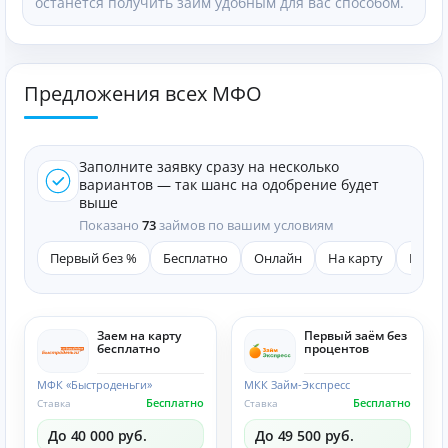
останется получить займ удобным для вас способом.
Предложения всех МФО
Заполните заявку сразу на несколько
вариантов — так шанс на одобрение будет
выше
Показано
73
займов по вашим условиям
Первый без %
Бесплатно
Онлайн
На карту
Быст
Заем на карту
Первый заём без
бесплатно
процентов
МФК «Быстроденьги»
МКК Займ-Экспресс
Бесплатно
Бесплатно
Ставка
Ставка
До 40 000 руб.
До 49 500 руб.