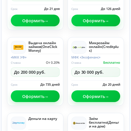
До 21 дня
До 126 дней
Срок
Срок
Оформить
Оформить
Выдача онлайн
Микрозайм
займов(OneClick
онлайн(Creditplu
Money)
s)
«МКК УФ»
МФК «Экофинанс»
От 0.20%
Бесплатно
Ставка
Ставка
До 200 000 руб.
До 30 000 руб.
До 735 дней
До 20 дней
Срок
Срок
Оформить
Оформить
Деньги на карту
Заём
бесплатно(Деньг
и на дом)