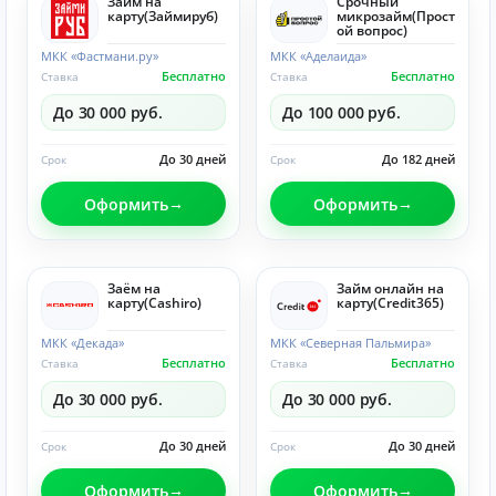
Займ на
Срочный
карту(Займируб)
микрозайм(Прост
ой вопрос)
МКК «Фастмани.ру»
МКК «Аделаида»
Бесплатно
Бесплатно
Ставка
Ставка
До 30 000 руб.
До 100 000 руб.
До 30 дней
До 182 дней
Срок
Срок
Оформить
Оформить
Заём на
Займ онлайн на
карту(Cashiro)
карту(Credit365)
МКК «Декада»
МКК «Северная Пальмира»
Бесплатно
Бесплатно
Ставка
Ставка
До 30 000 руб.
До 30 000 руб.
До 30 дней
До 30 дней
Срок
Срок
Оформить
Оформить