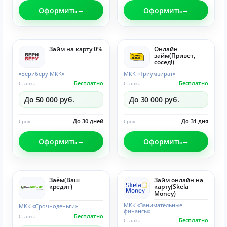
Оформить
Оформить
Займ на карту 0%
Онлайн
займ(Привет,
сосед!)
«Бериберу МКК»
МКК «Триумвират»
Бесплатно
Бесплатно
Ставка
Ставка
До 50 000 руб.
До 30 000 руб.
До 30 дней
До 31 дня
Срок
Срок
Оформить
Оформить
Заём(Ваш
Займ онлайн на
кредит)
карту(Skela
Money)
МКК «Занимательные
МКК «Срочноденьги»
финансы»
Бесплатно
Ставка
Бесплатно
Ставка