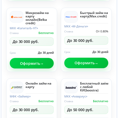
Микрозайм на
Быстрый займ на
карту
карту(Max.credit)
онлайн(Belka
credit)
МКК «М-Деньги»
МКК «КапиталЪ-НТ»
От 0.80%
Ставка
Бесплатно
Ставка
До 30 000 руб.
До 30 000 руб.
До 30 дней
Срок
До 30 дней
Срок
Оформить
Оформить
Онлайн займ на
Бесплатный заём
карту
с любой
КИ(boostra)
МФК «Займер»
МКК «Аквариус»
Бесплатно
Бесплатно
Ставка
Ставка
До 30 000 руб.
До 50 000 руб.