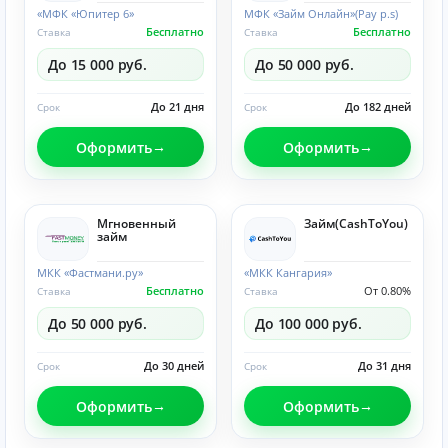
«МФК «Юпитер 6»
МФК «Займ Онлайн»(Pay p.s)
Бесплатно
Бесплатно
Ставка
Ставка
До 15 000 руб.
До 50 000 руб.
До 21 дня
До 182 дней
Срок
Срок
Оформить
Оформить
Мгновенный
Займ(CashToYou)
займ
МКК «Фастмани.ру»
«МКК Кангария»
Бесплатно
От 0.80%
Ставка
Ставка
До 50 000 руб.
До 100 000 руб.
До 30 дней
До 31 дня
Срок
Срок
Оформить
Оформить