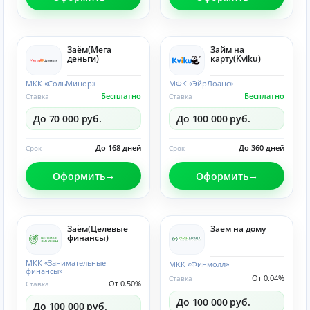
Заём(Мега
Займ на
деньги)
карту(Kviku)
МКК «СольМинор»
МФК «ЭйрЛоанс»
Бесплатно
Бесплатно
Ставка
Ставка
До 70 000 руб.
До 100 000 руб.
До 168 дней
До 360 дней
Срок
Срок
Оформить
Оформить
Заём(Целевые
Заем на дому
финансы)
МКК «Занимательные
МКК «Финмолл»
финансы»
От 0.04%
Ставка
От 0.50%
Ставка
До 100 000 руб.
До 100 000 руб.