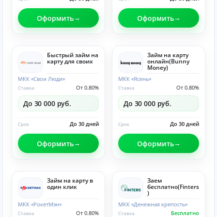
Оформить
Оформить
Быстрый займ на
Займ на карту
карту для своих
онлайн(Bunny
Money)
МКК «Свои Люди»
МКК «Ясень»
От 0.80%
От 0.80%
Ставка
Ставка
До 30 000 руб.
До 30 000 руб.
До 30 дней
До 30 дней
Срок
Срок
Оформить
Оформить
Займ на карту в
Заем
один клик
бесплатно(Finters
)
МКК «РокетМэн»
МКК «Денежная крепость»
От 0.80%
Бесплатно
Ставка
Ставка