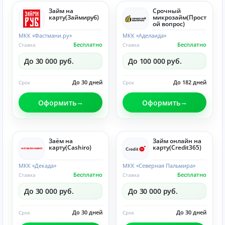
Займ на
Срочный
карту(Займируб)
микрозайм(Прост
ой вопрос)
МКК «Фастмани.ру»
МКК «Аделаида»
Бесплатно
Бесплатно
Ставка
Ставка
До 30 000 руб.
До 100 000 руб.
До 30 дней
До 182 дней
Срок
Срок
Оформить
Оформить
Заём на
Займ онлайн на
карту(Cashiro)
карту(Credit365)
МКК «Декада»
МКК «Северная Пальмира»
Бесплатно
Бесплатно
Ставка
Ставка
До 30 000 руб.
До 30 000 руб.
До 30 дней
До 30 дней
Срок
Срок