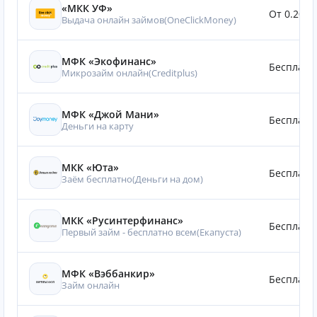
«МКК УФ»
От 0.20%
Выдача онлайн займов(OneClickMoney)
МФК «Экофинанс»
Бесплатн
Микрозайм онлайн(Creditplus)
МФК «Джой Мани»
Бесплатн
Деньги на карту
МКК «Юта»
Бесплатн
Заём бесплатно(Деньги на дом)
МКК «Русинтерфинанс»
Бесплатн
Первый займ - бесплатно всем(Eкапуста)
МФК «Вэббанкир»
Бесплатн
Займ онлайн