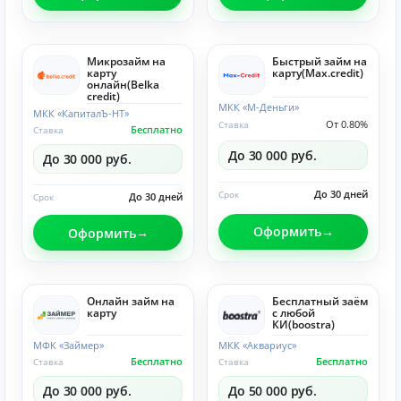
Микрозайм на
Быстрый займ на
карту
карту(Max.credit)
онлайн(Belka
credit)
МКК «М-Деньги»
МКК «КапиталЪ-НТ»
От 0.80%
Ставка
Бесплатно
Ставка
До 30 000 руб.
До 30 000 руб.
До 30 дней
Срок
До 30 дней
Срок
Оформить
Оформить
Онлайн займ на
Бесплатный заём
карту
с любой
КИ(boostra)
МФК «Займер»
МКК «Аквариус»
Бесплатно
Бесплатно
Ставка
Ставка
До 30 000 руб.
До 50 000 руб.