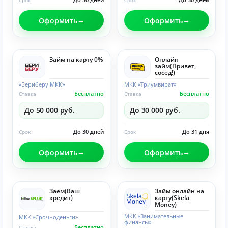
Срок
Срок
Оформить
Оформить
Займ на карту 0%
Онлайн
займ(Привет,
сосед!)
«Бериберу МКК»
МКК «Триумвират»
Бесплатно
Бесплатно
Ставка
Ставка
До 50 000 руб.
До 30 000 руб.
До 30 дней
До 31 дня
Срок
Срок
Оформить
Оформить
Заём(Ваш
Займ онлайн на
кредит)
карту(Skela
Money)
МКК «Занимательные
МКК «Срочноденьги»
финансы»
Бесплатно
Ставка