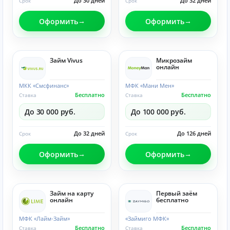
До 30 дней
До 32 дней
Срок
Срок
Оформить
Оформить
Займ Vivus
Микрозайм
онлайн
МКК «Смсфинанс»
МФК «Мани Мен»
Бесплатно
Бесплатно
Ставка
Ставка
До 30 000 руб.
До 100 000 руб.
До 32 дней
До 126 дней
Срок
Срок
Оформить
Оформить
Займ на карту
Первый заём
онлайн
бесплатно
МФК «Лайм-Займ»
«Займиго МФК»
Бесплатно
Бесплатно
Ставка
Ставка