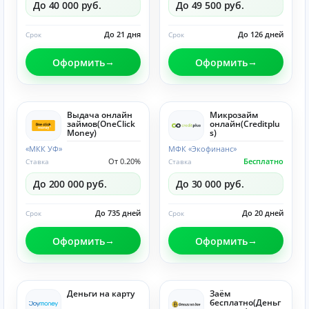
До 40 000 руб.
До 49 500 руб.
До 21 дня
До 126 дней
Срок
Срок
Оформить
Оформить
Выдача онлайн
Микрозайм
займов(OneClick
онлайн(Creditplu
Money)
s)
«МКК УФ»
МФК «Экофинанс»
От 0.20%
Бесплатно
Ставка
Ставка
До 200 000 руб.
До 30 000 руб.
До 735 дней
До 20 дней
Срок
Срок
Оформить
Оформить
Деньги на карту
Заём
бесплатно(Деньг