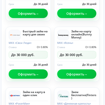
До 30 дней
До 30 дней
Срок
Срок
Оформить
Оформить
Быстрый займ на
Займ на карту
карту для своих
онлайн(Bunny
Money)
МКК «Свои Люди»
МКК «Ясень»
От 0.80%
От 0.80%
Ставка
Ставка
До 30 000 руб.
До 30 000 руб.
До 30 дней
До 30 дней
Срок
Срок
Оформить
Оформить
Займ на карту в
Заем
один клик
бесплатно(Finters
)
МКК «РокетМэн»
МКК «Денежная крепость»