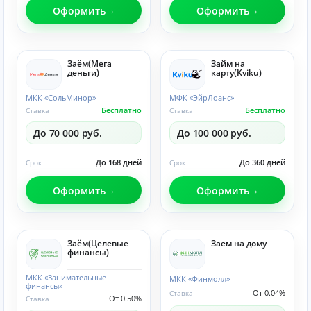
Оформить
Оформить
Заём(Мега
Займ на
деньги)
карту(Kviku)
МКК «СольМинор»
МФК «ЭйрЛоанс»
Бесплатно
Бесплатно
Ставка
Ставка
До 70 000 руб.
До 100 000 руб.
До 168 дней
До 360 дней
Срок
Срок
Оформить
Оформить
Заём(Целевые
Заем на дому
финансы)
МКК «Занимательные
МКК «Финмолл»
финансы»
От 0.04%
Ставка
От 0.50%
Ставка