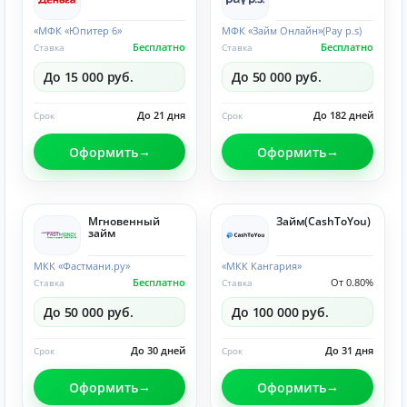
«МФК «Юпитер 6»
МФК «Займ Онлайн»(Pay p.s)
Бесплатно
Бесплатно
Ставка
Ставка
До 15 000 руб.
До 50 000 руб.
До 21 дня
До 182 дней
Срок
Срок
Оформить
Оформить
Мгновенный
Займ(CashToYou)
займ
МКК «Фастмани.ру»
«МКК Кангария»
Бесплатно
От 0.80%
Ставка
Ставка
До 50 000 руб.
До 100 000 руб.
До 30 дней
До 31 дня
Срок
Срок
Оформить
Оформить