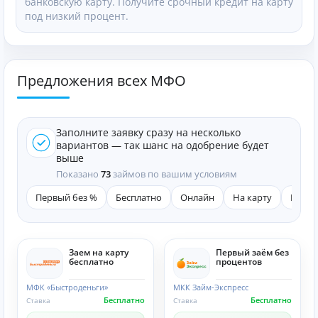
банковскую карту. Получите срочный кредит на карту
под низкий процент.
Предложения всех МФО
Заполните заявку сразу на несколько
вариантов — так шанс на одобрение будет
выше
Показано
73
займов по вашим условиям
Первый без %
Бесплатно
Онлайн
На карту
Быст
Заем на карту
Первый заём без
бесплатно
процентов
МФК «Быстроденьги»
МКК Займ-Экспресс
Бесплатно
Бесплатно
Ставка
Ставка