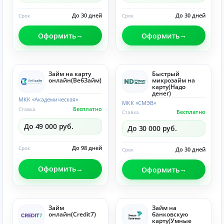
До 30 дней
До 30 дней
Срок
Срок
Оформить
Оформить
Займ на карту
Быстрый
онлайн(ВебЗайм)
микрозайм на
карту(Надо
денег)
МКК «Академическая»
МКК «СМЭВ»
Бесплатно
Ставка
Бесплатно
Ставка
До 49 000 руб.
До 30 000 руб.
До 98 дней
Срок
До 30 дней
Срок
Оформить
Оформить
Займ
Займ на
онлайн(Credit7)
банковскую
карту(Умные