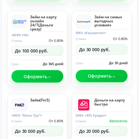
Займ на карту
Заём на самых
онлайн
выгодных
24/7(Деньги
условиях
сразу)
МКК «Кэшмагнит»
«МФК НФ»
От 0.80%
Ставка
От 0.80%
Ставка
До 30 000 руб.
До 100 000 руб.
До 30 дней
Срок
До 365 дней
Срок
Оформить
Оформить
Займ(Fin5)
Деньги на карту
быстро
«МКК "Мани Три"»
МФК «495 Кредит»
От 0.80%
Бесплатно
Ставка
Ставка
До 30 000 руб.
До 20 000 руб.