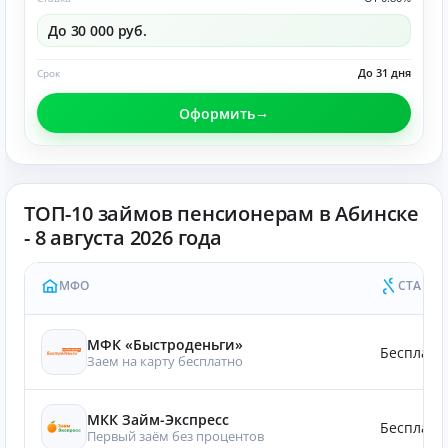
До 30 000 руб.
До 31 дня
Срок
Оформить
ТОП-10 займов пенсионерам в Абинске
- 8 августа 2026 года
МФО
СТАВКА
МФК «Быстроденьги»
Бесплатн
Заем на карту бесплатно
МКК Займ-Экспресс
Бесплатн
Первый заём без процентов