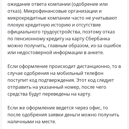
ожидание ответа компании (одобрение или
отказ). Микрофинансовые организации и
микрокредитные компании часто не учитывают
плохую кредитную историю и отсутствие
официального трудоустройства, поэтому отказ
по пенсионному кредиту на карту Сбербанка
можно получить, главным образом, из-за ошибок
или недостоверной информации в анкете.
Если оформление происходит дистанционно, то в
случае одобрения на мобильный телефон
поступит код подтверждения. Этот код следует
отправить на указанный номер, после чего
средства будут переведены на карту.
Если же оформление ведется через офис, то
после одобрения заявки деньги можно получить
наличными на месте.