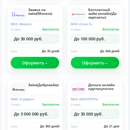
Заявка на
Бесплатный
заём(Moneza)
займ онлайн(До
зарплаты)
МКК «Макро»
МКК «Союз 5»
Бесплатно
Бесплатно
Ставка
Ставка
До 30 000 руб.
До 100 000 руб.
До 35 дней
До 364 дней
Срок
Срок
Оформить
Оформить
Заём(Доброзайм)
Деньги онлайн
круглосуточно
МФК «Саммит»
МКК «ФИНТЕРРА»
Бесплатно
Бесплатно
Ставка
Ставка
До 3 000 000 руб.
До 30 000 руб.
До 365 дней
До 21 дня
Срок
Срок