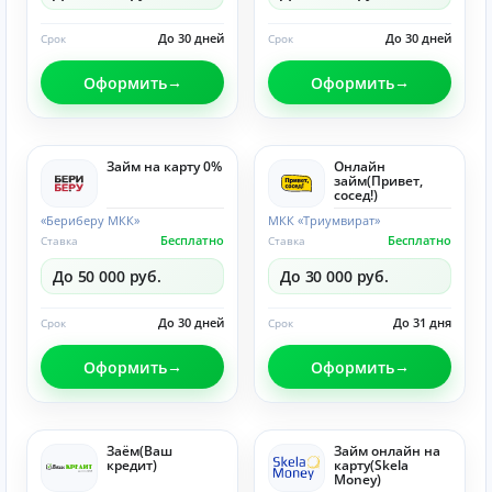
До 30 дней
До 30 дней
Срок
Срок
Оформить
Оформить
Займ на карту 0%
Онлайн
займ(Привет,
сосед!)
«Бериберу МКК»
МКК «Триумвират»
Бесплатно
Бесплатно
Ставка
Ставка
До 50 000 руб.
До 30 000 руб.
До 30 дней
До 31 дня
Срок
Срок
Оформить
Оформить
Заём(Ваш
Займ онлайн на
кредит)
карту(Skela
Money)