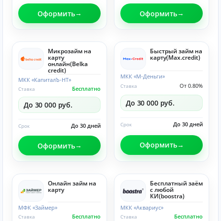
Оформить
Оформить
Микрозайм на
Быстрый займ на
карту
карту(Max.credit)
онлайн(Belka
credit)
МКК «М-Деньги»
МКК «КапиталЪ-НТ»
От 0.80%
Ставка
Бесплатно
Ставка
До 30 000 руб.
До 30 000 руб.
До 30 дней
Срок
До 30 дней
Срок
Оформить
Оформить
Онлайн займ на
Бесплатный заём
карту
с любой
КИ(boostra)
МФК «Займер»
МКК «Аквариус»
Бесплатно
Бесплатно
Ставка
Ставка