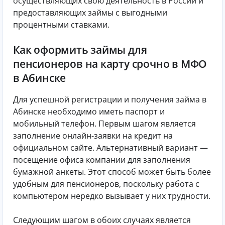
осуществляющих свою деятельность в России и
предоставляющих займы с выгодными
процентными ставками.
Как оформить займы для
пенсионеров на карту срочно в МФО
в Абинске
Для успешной регистрации и получения займа в
Абинске необходимо иметь паспорт и
мобильный телефон. Первым шагом является
заполнение онлайн-заявки на кредит на
официальном сайте. Альтернативный вариант —
посещение офиса компании для заполнения
бумажной анкеты. Этот способ может быть более
удобным для пенсионеров, поскольку работа с
компьютером нередко вызывает у них трудности.
Следующим шагом в обоих случаях является