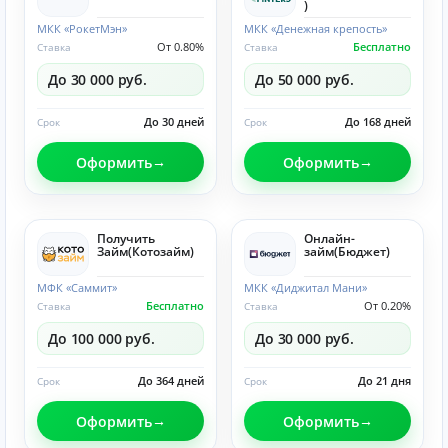
)
МКК «РокетМэн»
МКК «Денежная крепость»
От 0.80%
Бесплатно
Ставка
Ставка
До 30 000 руб.
До 50 000 руб.
До 30 дней
До 168 дней
Срок
Срок
Оформить
Оформить
Получить
Онлайн-
Займ(Котозайм)
займ(Бюджет)
МФК «Саммит»
МКК «Диджитал Мани»
Бесплатно
От 0.20%
Ставка
Ставка
До 100 000 руб.
До 30 000 руб.
До 364 дней
До 21 дня
Срок
Срок
Оформить
Оформить