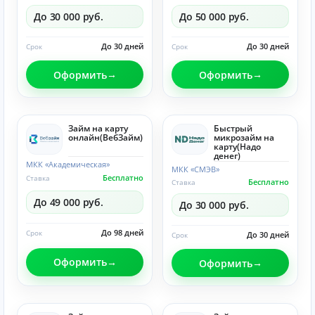
До 30 000 руб.
До 50 000 руб.
До 30 дней
До 30 дней
Срок
Срок
Оформить
Оформить
Займ на карту
Быстрый
онлайн(ВебЗайм)
микрозайм на
карту(Надо
денег)
МКК «Академическая»
МКК «СМЭВ»
Бесплатно
Ставка
Бесплатно
Ставка
До 49 000 руб.
До 30 000 руб.
До 98 дней
Срок
До 30 дней
Срок
Оформить
Оформить