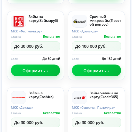
Займ на
Срочный
карту(Займируб)
микрозайм(Прост
ой вопрос)
МКК «Фастмани.ру»
МКК «Аделаида»
Бесплатно
Бесплатно
Ставка
Ставка
До 30 000 руб.
До 100 000 руб.
До 30 дней
До 182 дней
Срок
Срок
Оформить
Оформить
Заём на
Займ онлайн на
карту(Cashiro)
карту(Credit365)
МКК «Декада»
МКК «Северная Пальмира»
Бесплатно
Бесплатно
Ставка
Ставка
До 30 000 руб.
До 30 000 руб.