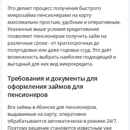
Это делает процесс получения быстрого
микрозайма пенсионерами на карту
максимально простым, удобным и оперативным.
Указанные выше условия кредитования
позволяют пенсионерам получить займ на
различные сроки - от краткосрочных до
полугодовых или даже годовых ссуд. Это даёт
возможность выбрать наиболее подходящий и
выгодный для них вид микрокредита.
Требования и документы для
оформления займов для
пенсионеров
Все займы в Абинске для пенсионеров,
выдаваемые на карту, оперативно
обрабатываются автоматически в режиме 24/7.
Поэтому решение становится известным уже