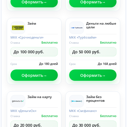
Оформить
Оформить
Заём
Деньги на любые
цели
МКК «Срочноденьги»
МКК «Турбозайм»
Бесплатно
Бесплатно
Ставка
Ставка
До 100 000 руб.
До 50 000 руб.
До 180 дней
До 168 дней
Срок
Срок
Оформить
Оформить
Займ на карту
Займ без
процентов
МКК «ДеньгиОк»
МКК «Смсфинанс»
Бесплатно
Бесплатно
Ставка
Ставка
До 20 000 руб.
До 30 000 руб.