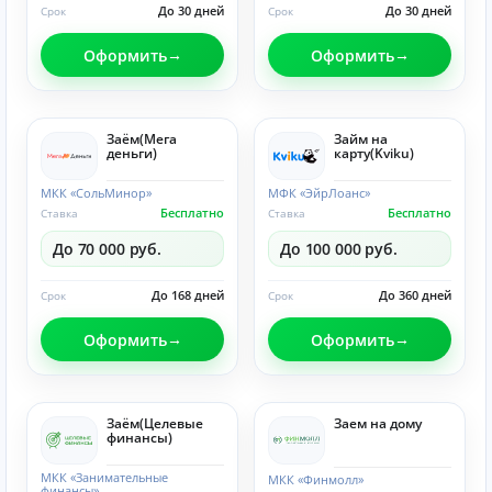
До 30 дней
До 30 дней
Срок
Срок
Оформить
Оформить
Заём(Мега
Займ на
деньги)
карту(Kviku)
МКК «СольМинор»
МФК «ЭйрЛоанс»
Бесплатно
Бесплатно
Ставка
Ставка
До 70 000 руб.
До 100 000 руб.
До 168 дней
До 360 дней
Срок
Срок
Оформить
Оформить
Заём(Целевые
Заем на дому
финансы)
МКК «Занимательные
МКК «Финмолл»
финансы»