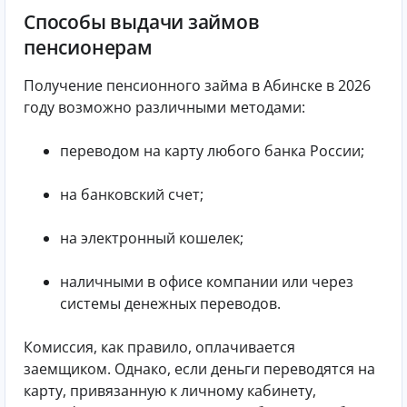
Способы выдачи займов
пенсионерам
Получение пенсионного займа в Абинске в 2026
году возможно различными методами:
переводом на карту любого банка России;
на банковский счет;
на электронный кошелек;
наличными в офисе компании или через
системы денежных переводов.
Комиссия, как правило, оплачивается
заемщиком. Однако, если деньги переводятся на
карту, привязанную к личному кабинету,