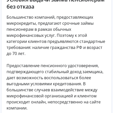
без отказа
Большинство компаний, предоставляющих
микрокредиты, предлагают срочные займы
пенсионерам в рамках обычных
микрофинансовых услуг. Поэтому к этой
категории клиентов предъявляются стандартные
требования: наличие гражданства РФ и возраст
до 70 лет.
Предоставление пенсионного удостоверения,
подтверждающего стабильный доход заемщика,
дает возможность воспользоваться более
выгодными условиями кредитования. В
большинстве случаев взаимодействие между
микрофинансовой организацией и клиентом
происходит онлайн, непосредственно на сайте
компании.