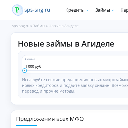
Кредиты
Займы
Ка
sps-sng.ru
»
Займы
»
Новые в Агиделе
П
Новые займы в Агиделе
о
т
р
е
Сумма
б
1 000 руб.
и
т
Исследуйте свежие предложения новых микрозаймов
е
новых кредиторов и подайте заявку онлайн. Возможн
л
перевод и прочие методы.
ь
с
к
и
е
Предложения всех МФО
к
р