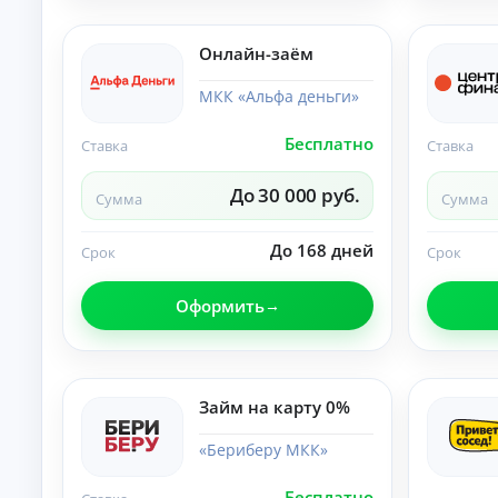
б
ан
ия
е
.
з
Онлайн-заём
п
е
МКК «Альфа деньги»
р
в
Бесплатно
Ставка
Ставка
о
н
До 30 000 руб.
а
Сумма
Сумма
ч
а
До 168 дней
Срок
Срок
л
ь
н
Оформить
о
г
о
в
Займ на карту 0%
з
н
«Бериберу МКК»
о
с
а
Бесплатно