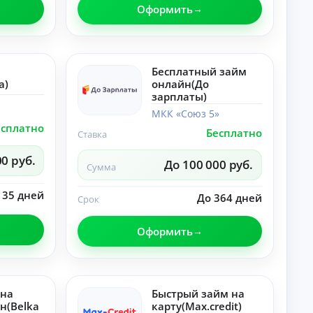
и
Оформить
о
до
т
ку
а
ме
нт
Ка
ы
рь
Бесплатный займ
по
ер
a)
онлайн(До
не
а,
У
дв
зарплаты)
до
и
хо
м
МКК «Союз 5»
ж
д
н
есплатно
и
и
Бесплатно
ы
Ставка
мо
ф
й
ст
ин
00 руб.
п
и.
До 100 000 руб.
ан
Сумма
о
со
вы
т
 35 дней
е
До 364 дней
Срок
р
пр
е
ив
б
ыч
Оформить
и
ки
.
т
е
л
 на
Быстрый займ на
ь
н(Belka
карту(Max.credit)
Ка