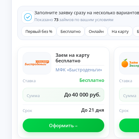
е
д
Заполните заявку сразу на несколько варианто
и
т
Показано
73
займов по вашим условиям
ы
Первый без %
Бесплатно
Онлайн
На карту
На
л
ю
бы
К
е
Заем на карту
це
р
бесплатно
ли
е
:
д
МФК «Быстроденьги»
ст
и
ав
Бесплатно
т
Ставка
Ставка
ки
ы
,
ср
н
До 40 000 руб.
Сумма
Сумма
ок
а
и
л
и
и
До 21 дня
Срок
Срок
тр
ч
еб
ов
н
Оформить
ан
ы
ия
м
.