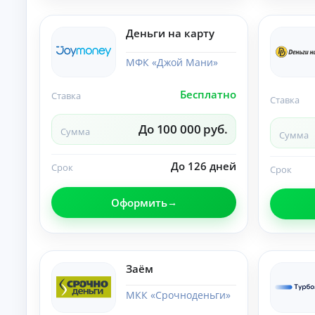
и
По
лу
Деньги на карту
че
ни
К
е
МФК «Джой Мани»
на
р
ли
е
Бесплатно
чн
Ставка
д
Ставка
ы
и
м
т
До 100 000 руб.
и:
Сумма
Сумма
ы
су
м
о
м
До 126 дней
н
Срок
Срок
ы,
л
ст
а
ав
Оформить
й
ка
и
н
ср
н
ок.
а
к
Заём
а
р
МКК «Срочноденьги»
т
у