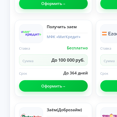
п
Оформить
р
а
в
о
Получить заем
к
М
МФК «МигКредит»
ин
и
му
Бесплатно
Ставка
Ставка
К
м
до
р
ку
е
До 100 000 руб.
Сумма
Сумма
ме
д
нт
и
ов
До 364 дней
Срок
Срок
т
:
ы
за
яв
о
Оформить
ка
н
бе
л
з
а
сп
й
ра
во
н
Заём(Доброзайм)
к о
Ди
до