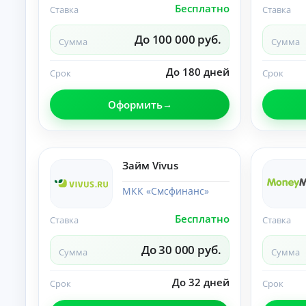
Бесплатно
Ставка
Ставка
О
нл
ай
До 100 000 руб.
Сумма
Сумма
н-
К
за
яв
р
До 180 дней
Срок
Срок
ка
е
и
д
за
Оформить
и
чи
т
сл
ы
ен
ие
н
ср
а
Займ Vivus
ед
л
ст
и
в
МКК «Смсфинанс»
ч
на
ка
н
Бесплатно
Ставка
Ставка
рт
ы
у.
м
До 30 000 руб.
и
Сумма
Сумма
б
е
До 32 дней
Срок
Срок
з
с