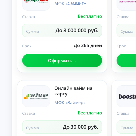
ст
МФК «Саммит»
хо
ан
да
ци
х.
Бесплатно
К
Ставка
Ставка
он
но
р
е
е
До 3 000 000 руб.
оф
Сумма
Сумма
д
ор
и
мл
т
До 365 дней
ен
Срок
Срок
ы
ие
бе
б
Оформить
з
е
ви
з
зи
о
та
т
в
оф
к
Онлайн займ на
ис
а
карту
.
з
а
МФК «Займер»
По
Бесплатно
Ставка
Ставка
дб
ор
ва
До 30 000 руб.
А
Сумма
Сумма
ри
ан
в