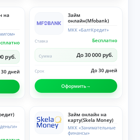
лы
со
по
ве
те
ты
н на
Займ
ме
,
онлайн(Mfobank)
«Н
ра
ей
зб
МКК «БалтКредит»
ро
ор
мигом»
се
ы.
Бесплатно
Ставка
ти
есплатно
»:
но
До 30 000 руб.
00 руб.
Сумма
во
ст
и,
До 30 дней
Срок
 30 дней
со
ве
ты
Оформить
,
ра
зб
ор
ы.
редит)
Займ онлайн на
карту(Skela Money)
деньги»
МКК «Занимательные
финансы»
есплатно