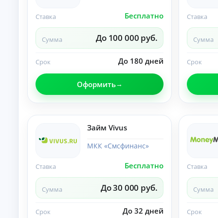
О
Бесплатно
Ставка
Ставка
нл
ай
н-
До 100 000 руб.
К
Сумма
Сумма
за
яв
р
ка
е
До 180 дней
Срок
Срок
и
д
за
и
чи
Оформить
т
сл
ы
ен
ие
н
ср
а
ед
л
ст
Займ Vivus
и
в
ч
на
МКК «Смсфинанс»
ка
н
рт
ы
у.
Бесплатно
Ставка
Ставка
м
и
До 30 000 руб.
б
Сумма
Сумма
е
з
До 32 дней
Срок
Срок
с