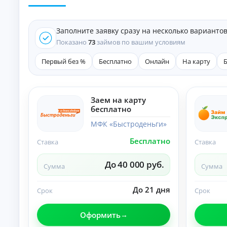
е
д
и
Заполните заявку сразу на несколько варианто
т
ы
Показано
73
займов по вашим условиям
На
л
Первый без %
Бесплатно
Онлайн
На карту
ю
бы
К
е
це
р
Заем на карту
ли
е
бесплатно
:
д
ст
и
МФК «Быстроденьги»
ав
т
ки
Бесплатно
ы
,
Ставка
Ставка
ср
н
ок
а
До 40 000 руб.
и
Сумма
Сумма
л
и
и
тр
ч
До 21 дня
еб
Срок
Срок
ов
н
ан
ы
ия
Оформить
м
.