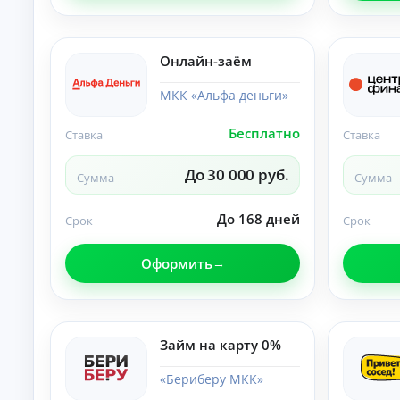
б
ан
ия
е
.
з
п
Онлайн-заём
е
р
МКК «Альфа деньги»
в
о
Бесплатно
Ставка
Ставка
н
а
До 30 000 руб.
ч
Сумма
Сумма
а
л
До 168 дней
Срок
Срок
ь
н
о
Оформить
г
о
в
з
Займ на карту 0%
н
о
с
«Бериберу МКК»
а