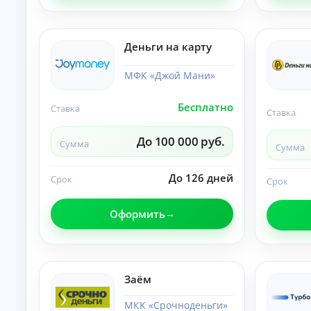
и
По
лу
че
Деньги на карту
ни
К
е
на
р
МФК «Джой Мани»
ли
е
чн
д
ы
Бесплатно
Ставка
и
Ставка
м
т
и:
ы
су
До 100 000 руб.
Сумма
Сумма
м
о
м
н
ы,
л
До 126 дней
Срок
Срок
ст
а
ав
й
ка
Оформить
и
н
ср
н
ок.
а
к
а
Заём
р
т
МКК «Срочноденьги»
у