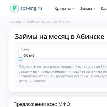
Кредиты
Займы
Ка
sps-sng.ru
»
Займы
»
На месяц в Абинске
П
Займы на месяц в Абинске
о
т
р
е
Сумма
б
1 000 руб.
и
т
Подыщите оптимальные микрозаймы на срок до 30 д
е
различными предложениями и подайте заявку на по
л
независимо от вашей кредитной истории. Займы дос
ь
месяц — просто.
с
к
и
е
к
Предложения всех МФО
р