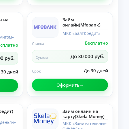
лы
со
по
ве
те
ты
ме
,
н на
Займ
«Н
ра
онлайн(Mfobank)
ей
зб
ро
ор
МКК «БалтКредит»
се
ы.
мигом»
ти
Бесплатно
»:
Ставка
есплатно
но
во
До 30 000 руб.
ст
00 руб.
Сумма
и,
со
До 30 дней
ве
Срок
 30 дней
ты
,
Оформить
ра
зб
ор
ы.
редит)
Займ онлайн на
карту(Skela Money)
деньги»
МКК «Занимательные
финансы»