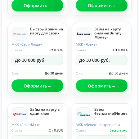
Оформить
Оформить
Быстрый займ на
Займ на карту
карту для своих
онлайн(Bunny
Money)
МКК «Свои Люди»
МКК «Ясень»
От 0.80%
От 0.80%
Ставка
Ставка
До 30 000 руб.
До 30 000 руб.
До 30 дней
До 30 дней
Срок
Срок
Оформить
Оформить
Займ на карту в
Заем
один клик
бесплатно(Finters
)
МКК «РокетМэн»
МКК «Денежная крепость»
От 0.80%
Бесплатно
Ставка
Ставка