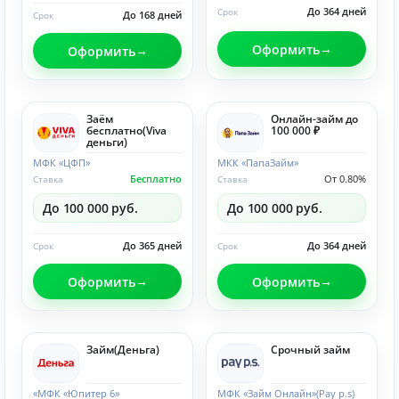
До 364 дней
Срок
До 168 дней
Срок
Оформить
Оформить
Заём
Онлайн-займ до
бесплатно(Viva
100 000 ₽
деньги)
МФК «ЦФП»
МКК «ПапаЗайм»
Бесплатно
От 0.80%
Ставка
Ставка
До 100 000 руб.
До 100 000 руб.
До 365 дней
До 364 дней
Срок
Срок
Оформить
Оформить
Займ(Деньга)
Срочный займ
«МФК «Юпитер 6»
МФК «Займ Онлайн»(Pay p.s)