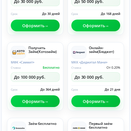
До 30 000 руб.
До 50 000 руб.
До 30 дней
До 168 дней
Срок
Срок
Оформить
Оформить
Получить
Онлайн-
Займ(Котозайм)
займ(Бюджет)
МФК «Саммит»
МКК «Диджитал Мани»
Бесплатно
От 0.20%
Ставка
Ставка
До 100 000 руб.
До 30 000 руб.
До 364 дней
До 21 дня
Срок
Срок
Оформить
Оформить
Заём бесплатно
Первый заём
бесплатно