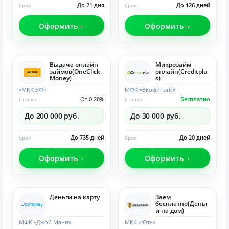
До 21 дня
До 126 дней
Срок
Срок
Оформить
Оформить
Выдача онлайн
Микрозайм
займов(OneClick
онлайн(Creditplu
Money)
s)
«МКК УФ»
МФК «Экофинанс»
От 0.20%
Бесплатно
Ставка
Ставка
До 200 000 руб.
До 30 000 руб.
До 735 дней
До 20 дней
Срок
Срок
Оформить
Оформить
Деньги на карту
Заём
бесплатно(Деньг
и на дом)
МФК «Джой Мани»
МКК «Юта»