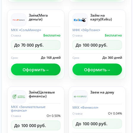
Заём(Мега
Займ на
деньги)
карту(Kviku)
МКК «СольМинор»
МФК «ЭйрЛоанс»
Бесплатно
Бесплатно
Ставка
Ставка
До 70 000 руб.
До 100 000 руб.
До 168 дней
До 360 дней
Срок
Срок
Оформить
Оформить
Заём(Целевые
Заем на дому
финансы)
МКК «Занимательные
МКК «Финмолл»
финансы»
От 0.04%
Ставка
От 0.50%
Ставка
До 100 000 руб.
До 100 000 руб.