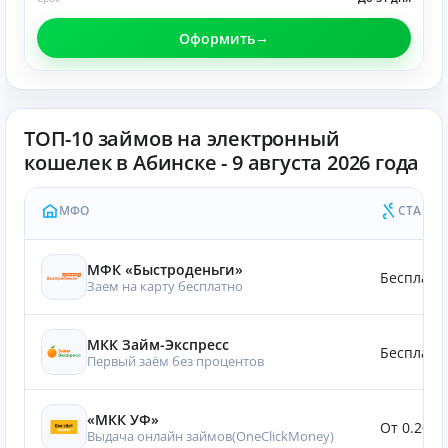
Оформить
ТОП-10 займов на электронный
кошелек в Абинске - 9 августа 2026 года
МФО
СТАВКА
МФК «Быстроденьги»
Бесплатн
Заем на карту бесплатно
МКК Займ-Экспресс
Бесплатн
Первый заём без процентов
«МКК УФ»
От 0.20%
Выдача онлайн займов(OneClickMoney)