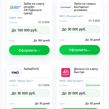
Займ на карту
Заём на самых
онлайн
выгодных
24/7(Деньги
условиях
сразу)
МКК «Кэшмагнит»
«МФК НФ»
От 0.80%
Ставка
От 0.80%
Ставка
До 30 000 руб.
До 100 000 руб.
До 30 дней
Срок
До 365 дней
Срок
Оформить
Оформить
Займ(Fin5)
Деньги на карту
быстро
«МКК "Мани Три"»
МФК «495 Кредит»
От 0.80%
Бесплатно
Ставка
Ставка
До 30 000 руб.
До 20 000 руб.
До 30 дней
До 30 дней
Срок
Срок