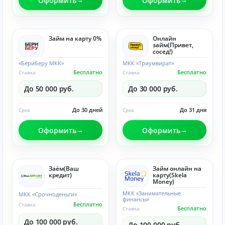
Оформить
Оформить
Займ на карту 0%
Онлайн
займ(Привет,
сосед!)
«Бериберу МКК»
МКК «Триумвират»
Бесплатно
Бесплатно
Ставка
Ставка
До 50 000 руб.
До 30 000 руб.
До 30 дней
До 31 дня
Срок
Срок
Оформить
Оформить
Заём(Ваш
Займ онлайн на
кредит)
карту(Skela
Money)
МКК «Занимательные
МКК «Срочноденьги»
финансы»
Бесплатно
Ставка
Бесплатно
Ставка
До 100 000 руб.
До 100 000 руб.