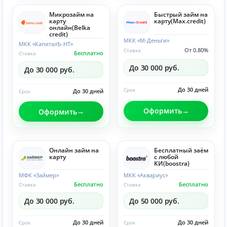
Микрозайм на
Быстрый займ на
карту
карту(Max.credit)
онлайн(Belka
credit)
МКК «М-Деньги»
МКК «КапиталЪ-НТ»
От 0.80%
Ставка
Бесплатно
Ставка
До 30 000 руб.
До 30 000 руб.
До 30 дней
Срок
До 30 дней
Срок
Оформить
Оформить
Онлайн займ на
Бесплатный заём
карту
с любой
КИ(boostra)
МФК «Займер»
МКК «Аквариус»
Бесплатно
Бесплатно
Ставка
Ставка
До 30 000 руб.
До 50 000 руб.
До 30 дней
До 30 дней
Срок
Срок