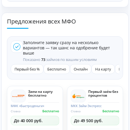
Предложения всех МФО
Заполните заявку сразу на несколько
вариантов — так шанс на одобрение будет
выше
Показано
73
займов по вашим условиям
Первый без %
Бесплатно
Онлайн
На карту
Быст
Заем на карту
Первый заём без
бесплатно
процентов
МФК «Быстроденьги»
МКК Займ-Экспресс
Бесплатно
Бесплатно
Ставка
Ставка
До 40 000 руб.
До 49 500 руб.