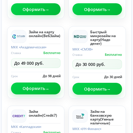
Оформить
Оформить
Займ на карту
Быстрый
онлайн(ВебЗайм)
микрозайм на
карту(Надо
денег)
МКК «Академическая»
МКК «СМЭВ»
Бесплатно
Ставка
Бесплатно
Ставка
До 49 000 руб.
До 30 000 руб.
До 98 дней
Срок
До 30 дней
Срок
Оформить
Оформить
Займ
Займ на
онлайн(Credit7)
банковскую
карту(Умные
наличные)
МКК «Каппадокия»
МКК «УН-Финанс»
Бесплатно
Ставка