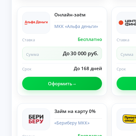
б
ан
ия
е
.
з
Онлайн-заём
п
е
МКК «Альфа деньги»
р
в
Бесплатно
Ставка
Ставка
о
н
До 30 000 руб.
а
Сумма
Сумма
ч
а
До 168 дней
Срок
Срок
л
ь
н
Оформить
о
г
о
в
Займ на карту 0%
з
н
«Бериберу МКК»
о
с
а
Бесплатно