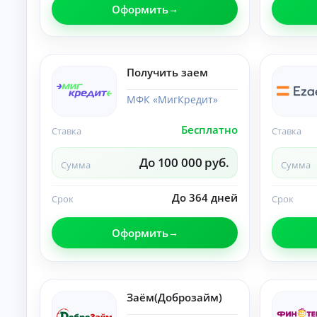
п
Оформить
р
а
в
о
Получить заем
к
М
МФК «МигКредит»
ин
и
му
Бесплатно
Ставка
Ставка
К
м
до
р
ку
е
До 100 000 руб.
Сумма
Сумма
ме
д
нт
и
ов
До 364 дней
Срок
Срок
т
:
ы
за
яв
о
Оформить
ка
н
бе
л
з
а
сп
й
ра
во
н
Заём(Доброзайм)
к о
Ди
до