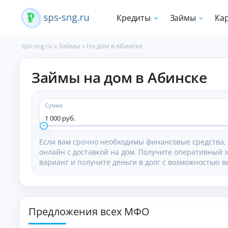
Кредиты
Займы
Ка
sps-sng.ru
»
Займы
»
На дом в Абинске
П
Займы на дом в Абинске
о
т
р
е
Сумма
б
1 000 руб.
и
т
Если вам срочно необходимы финансовые средства, 
е
онлайн с доставкой на дом. Получите оперативный 
л
вариант и получите деньги в долг с возможностью вы
ь
с
к
и
е
Предложения всех МФО
к
р