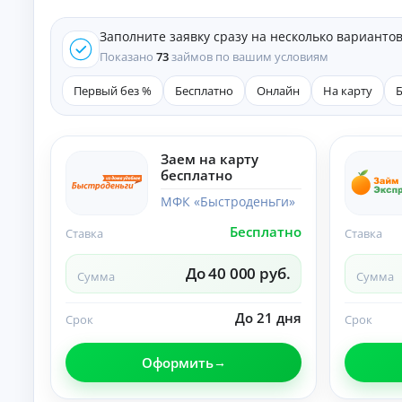
е
д
Заполните заявку сразу на несколько варианто
и
т
Показано
73
займов по вашим условиям
ы
Первый без %
Бесплатно
Онлайн
На карту
На
л
ю
бы
К
е
Заем на карту
це
р
бесплатно
ли
е
:
д
МФК «Быстроденьги»
ст
и
ав
Бесплатно
т
Ставка
Ставка
ки
ы
,
ср
н
До 40 000 руб.
Сумма
Сумма
ок
а
и
л
и
и
До 21 дня
Срок
Срок
тр
ч
еб
ов
н
Оформить
ан
ы
ия
м
.