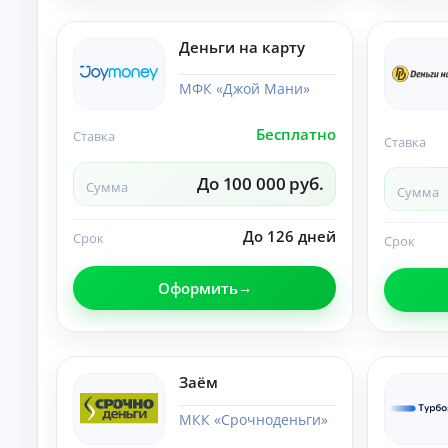
и
По
лу
Деньги на карту
че
ни
К
е
МФК «Джой Мани»
на
р
ли
е
Бесплатно
чн
Ставка
д
Ставка
ы
и
м
т
До 100 000 руб.
и:
Сумма
Сумма
ы
су
м
о
м
До 126 дней
н
Срок
Срок
ы,
л
ст
а
ав
Оформить
й
ка
и
н
ср
н
ок.
а
к
Заём
а
р
МКК «Срочноденьги»
т
у