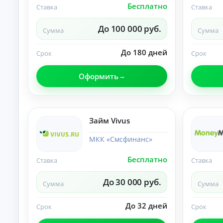
Бесплатно
Ставка
Ставка
О
нл
ай
До 100 000 руб.
Сумма
Сумма
н-
К
за
яв
р
До 180 дней
Срок
Срок
ка
е
и
д
за
Оформить
и
чи
т
сл
ы
ен
ие
н
ср
а
Займ Vivus
ед
л
ст
и
в
МКК «Смсфинанс»
ч
на
ка
н
Бесплатно
Ставка
Ставка
рт
ы
у.
м
До 30 000 руб.
и
Сумма
Сумма
б
е
До 32 дней
Срок
Срок
з
с