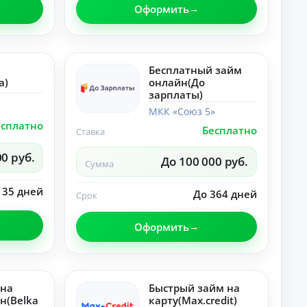
и
Оформить
о
до
т
ку
а
ме
нт
Ка
ы
рь
Бесплатный займ
по
ер
a)
онлайн(До
не
а,
У
дв
зарплаты)
до
и
хо
м
МКК «Союз 5»
ж
д
н
есплатно
и
и
Бесплатно
ы
Ставка
мо
ф
й
ст
ин
00 руб.
п
и.
До 100 000 руб.
ан
Сумма
о
со
вы
т
 35 дней
е
До 364 дней
Срок
р
пр
е
ив
б
ыч
Оформить
и
ки
.
т
е
л
 на
Быстрый займ на
ь
н(Belka
карту(Max.credit)
Ка