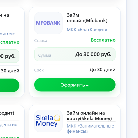
лы
со
по
ве
те
ты
н на
Займ
ме
,
онлайн(Mfobank)
«Н
ра
ей
зб
МКК «БалтКредит»
ро
ор
мигом»
се
ы.
Бесплатно
Ставка
ти
есплатно
»:
но
До 30 000 руб.
00 руб.
Сумма
во
ст
и,
До 30 дней
Срок
 30 дней
со
ве
ты
Оформить
,
ра
зб
ор
ы.
редит)
Займ онлайн на
карту(Skela Money)
деньги»
МКК «Занимательные
финансы»
есплатно