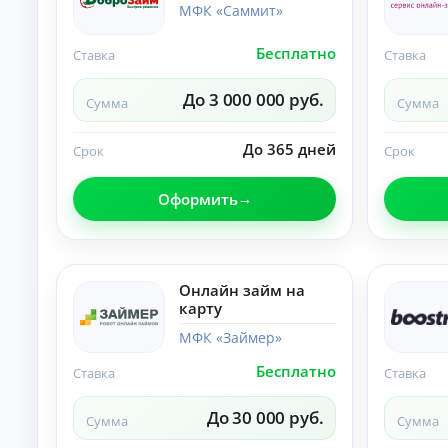
ст
МФК «Саммит»
хо
ан
да
ци
х.
Бесплатно
К
Ставка
Ставка
он
но
р
е
е
До 3 000 000 руб.
оф
Сумма
Сумма
д
ор
и
мл
т
До 365 дней
ен
Срок
Срок
ы
ие
бе
б
Оформить
з
е
ви
з
зи
о
та
т
в
оф
к
Онлайн займ на
ис
а
карту
.
з
а
МФК «Займер»
По
Бесплатно
Ставка
Ставка
дб
ор
ва
До 30 000 руб.
А
Сумма
Сумма
ри
ан
в