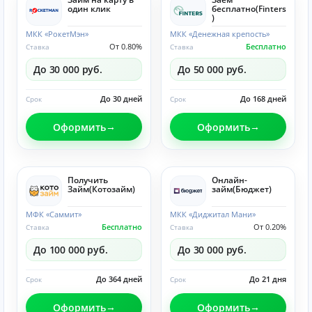
один клик
бесплатно(Finters
)
МКК «РокетМэн»
МКК «Денежная крепость»
От 0.80%
Бесплатно
Ставка
Ставка
До 30 000 руб.
До 50 000 руб.
До 30 дней
До 168 дней
Срок
Срок
Оформить
Оформить
Получить
Онлайн-
Займ(Котозайм)
займ(Бюджет)
МФК «Саммит»
МКК «Диджитал Мани»
Бесплатно
От 0.20%
Ставка
Ставка
До 100 000 руб.
До 30 000 руб.
До 364 дней
До 21 дня
Срок
Срок
Оформить
Оформить