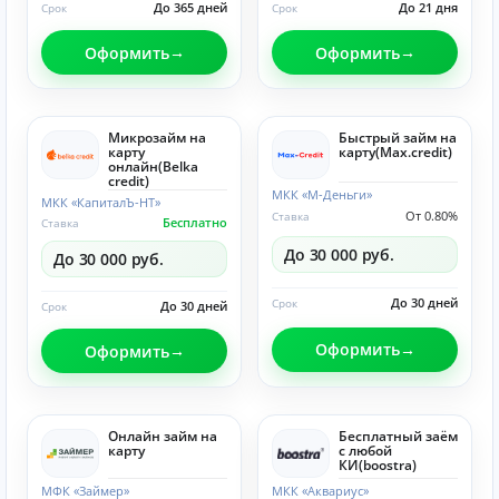
До 365 дней
До 21 дня
Срок
Срок
Оформить
Оформить
Микрозайм на
Быстрый займ на
карту
карту(Max.credit)
онлайн(Belka
credit)
МКК «М-Деньги»
МКК «КапиталЪ-НТ»
От 0.80%
Ставка
Бесплатно
Ставка
До 30 000 руб.
До 30 000 руб.
До 30 дней
Срок
До 30 дней
Срок
Оформить
Оформить
Онлайн займ на
Бесплатный заём
карту
с любой
КИ(boostra)
МФК «Займер»
МКК «Аквариус»