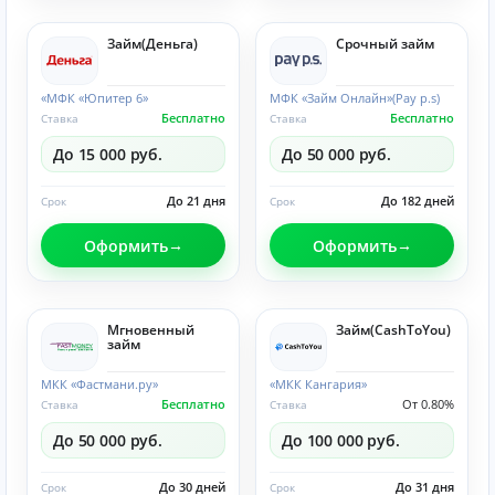
Займ(Деньга)
Срочный займ
«МФК «Юпитер 6»
МФК «Займ Онлайн»(Pay p.s)
Бесплатно
Бесплатно
Ставка
Ставка
До 15 000 руб.
До 50 000 руб.
До 21 дня
До 182 дней
Срок
Срок
Оформить
Оформить
Мгновенный
Займ(CashToYou)
займ
МКК «Фастмани.ру»
«МКК Кангария»
Бесплатно
От 0.80%
Ставка
Ставка
До 50 000 руб.
До 100 000 руб.
До 30 дней
До 31 дня
Срок
Срок