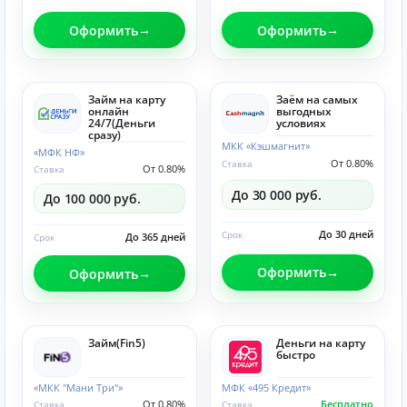
Оформить
Оформить
Займ на карту
Заём на самых
онлайн
выгодных
24/7(Деньги
условиях
сразу)
МКК «Кэшмагнит»
«МФК НФ»
От 0.80%
Ставка
От 0.80%
Ставка
До 30 000 руб.
До 100 000 руб.
До 30 дней
Срок
До 365 дней
Срок
Оформить
Оформить
Займ(Fin5)
Деньги на карту
быстро
«МКК "Мани Три"»
МФК «495 Кредит»
От 0.80%
Бесплатно
Ставка
Ставка