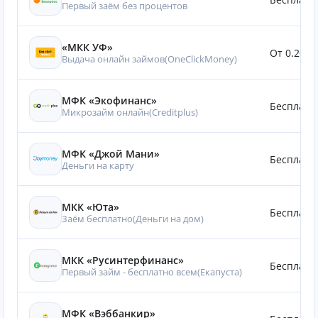
Первый заём без процентов
«МКК УФ»
От 0.20%
Выдача онлайн займов(OneClickMoney)
МФК «Экофинанс»
Бесплатн
Микрозайм онлайн(Creditplus)
МФК «Джой Мани»
Бесплатн
Деньги на карту
МКК «Юта»
Бесплатн
Заём бесплатно(Деньги на дом)
МКК «Русинтерфинанс»
Бесплатн
Первый займ - бесплатно всем(Eкапуста)
МФК «Вэббанкир»