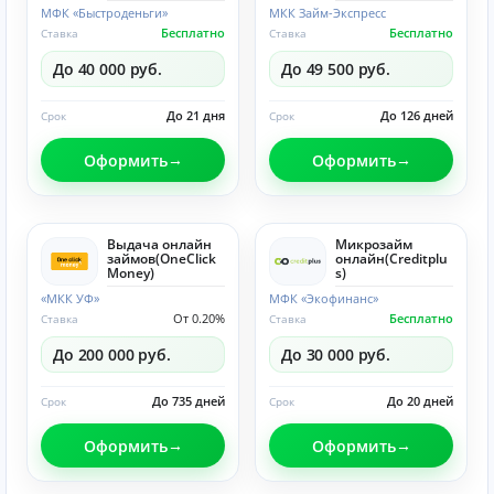
МФК «Быстроденьги»
МКК Займ-Экспресс
Бесплатно
Бесплатно
Ставка
Ставка
До 40 000 руб.
До 49 500 руб.
До 21 дня
До 126 дней
Срок
Срок
Оформить
Оформить
Выдача онлайн
Микрозайм
займов(OneClick
онлайн(Creditplu
Money)
s)
«МКК УФ»
МФК «Экофинанс»
От 0.20%
Бесплатно
Ставка
Ставка
До 200 000 руб.
До 30 000 руб.
До 735 дней
До 20 дней
Срок
Срок
Оформить
Оформить