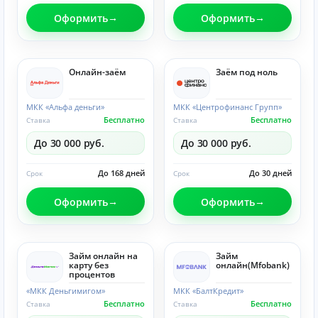
Оформить
Оформить
Онлайн-заём
Заём под ноль
МКК «Альфа деньги»
МКК «Центрофинанс Групп»
Бесплатно
Бесплатно
Ставка
Ставка
До 30 000 руб.
До 30 000 руб.
До 168 дней
До 30 дней
Срок
Срок
Оформить
Оформить
Займ онлайн на
Займ
карту без
онлайн(Mfobank)
процентов
«МКК Деньгимигом»
МКК «БалтКредит»
Бесплатно
Бесплатно
Ставка
Ставка