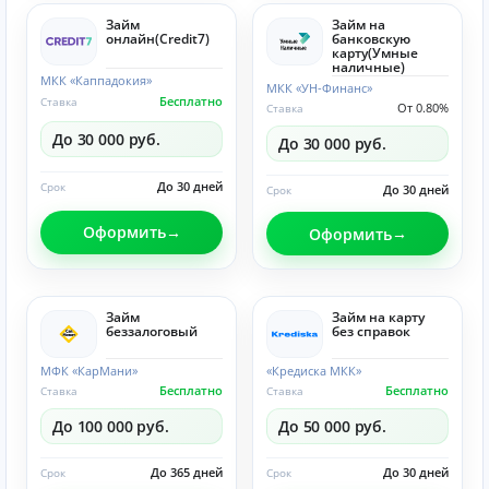
Займ
Займ на
онлайн(Credit7)
банковскую
карту(Умные
наличные)
МКК «Каппадокия»
МКК «УН-Финанс»
Бесплатно
Ставка
От 0.80%
Ставка
До 30 000 руб.
До 30 000 руб.
До 30 дней
Срок
До 30 дней
Срок
Оформить
Оформить
Займ
Займ на карту
беззалоговый
без справок
МФК «КарМани»
«Кредиска МКК»
Бесплатно
Бесплатно
Ставка
Ставка
До 100 000 руб.
До 50 000 руб.
До 365 дней
До 30 дней
Срок
Срок