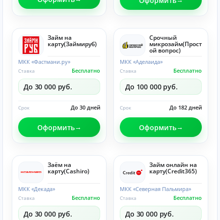
Оформить
Займ на
Срочный
карту(Займируб)
микрозайм(Прост
ой вопрос)
МКК «Фастмани.ру»
МКК «Аделаида»
Бесплатно
Бесплатно
Ставка
Ставка
До 30 000 руб.
До 100 000 руб.
До 30 дней
До 182 дней
Срок
Срок
Оформить
Оформить
Заём на
Займ онлайн на
карту(Cashiro)
карту(Credit365)
МКК «Декада»
МКК «Северная Пальмира»
Бесплатно
Бесплатно
Ставка
Ставка
До 30 000 руб.
До 30 000 руб.