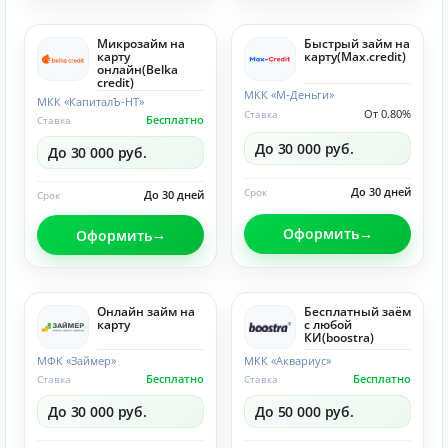
Микрозайм на
Быстрый займ на
карту
карту(Max.credit)
онлайн(Belka
credit)
МКК «М-Деньги»
МКК «КапиталЪ-НТ»
От 0.80%
Ставка
Бесплатно
Ставка
До 30 000 руб.
До 30 000 руб.
До 30 дней
Срок
До 30 дней
Срок
Оформить
Оформить
Онлайн займ на
Бесплатный заём
карту
с любой
КИ(boostra)
МФК «Займер»
МКК «Аквариус»
Бесплатно
Бесплатно
Ставка
Ставка
До 30 000 руб.
До 50 000 руб.