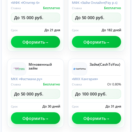
«МФК «Юпитер 6»
МФК «Займ Онлайн»(Pay p.s)
Бесплатно
Бесплатно
Ставка
Ставка
До 15 000 руб.
До 50 000 руб.
До 21 дня
До 182 дней
Срок
Срок
Оформить
Оформить
Мгновенный
Займ(CashToYou)
займ
МКК «Фастмани.ру»
«МКК Кангария»
Бесплатно
От 0.80%
Ставка
Ставка
До 50 000 руб.
До 100 000 руб.
До 30 дней
До 31 дня
Срок
Срок
Оформить
Оформить