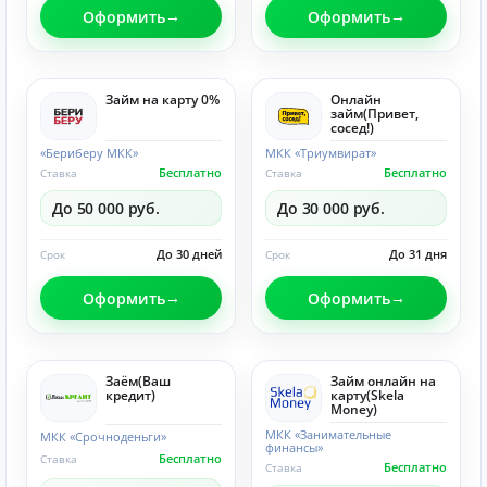
Оформить
Оформить
Займ на карту 0%
Онлайн
займ(Привет,
сосед!)
«Бериберу МКК»
МКК «Триумвират»
Бесплатно
Бесплатно
Ставка
Ставка
До 50 000 руб.
До 30 000 руб.
До 30 дней
До 31 дня
Срок
Срок
Оформить
Оформить
Заём(Ваш
Займ онлайн на
кредит)
карту(Skela
Money)
МКК «Занимательные
МКК «Срочноденьги»
финансы»
Бесплатно
Ставка
Бесплатно
Ставка