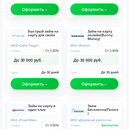
Оформить
Оформить
Быстрый займ на
Займ на карту
карту для своих
онлайн(Bunny
Money)
МКК «Свои Люди»
МКК «Ясень»
От 0.80%
От 0.80%
Ставка
Ставка
До 30 000 руб.
До 30 000 руб.
До 30 дней
До 30 дней
Срок
Срок
Оформить
Оформить
Займ на карту в
Заем
один клик
бесплатно(Finters
)
МКК «РокетМэн»
МКК «Денежная крепость»
От 0.80%
Бесплатно
Ставка
Ставка