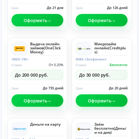
До 21 дня
До 126 дней
Срок
Срок
Оформить
Оформить
Выдача онлайн
Микрозайм
займов(OneClick
онлайн(Creditplu
Money)
s)
«МКК УФ»
МФК «Экофинанс»
От 0.20%
Бесплатно
Ставка
Ставка
До 200 000 руб.
До 30 000 руб.
До 735 дней
До 20 дней
Срок
Срок
Оформить
Оформить
Деньги на карту
Заём
бесплатно(Деньг
и на дом)