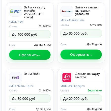
Займ на карту
Заём на самых
онлайн
выгодных
24/7(Деньги
условиях
сразу)
МКК «Кэшмагнит»
«МФК НФ»
От 0.80%
Ставка
От 0.80%
Ставка
До 30 000 руб.
До 100 000 руб.
До 30 дней
Срок
До 365 дней
Срок
Оформить
Оформить
Займ(Fin5)
Деньги на карту
быстро
«МКК "Мани Три"»
МФК «495 Кредит»
От 0.80%
Бесплатно
Ставка
Ставка
До 30 000 руб.
До 20 000 руб.
До 30 дней
До 30 дней
Срок
Срок