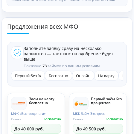
Предложения всех МФО
Заполните заявку сразу на несколько
вариантов — так шанс на одобрение будет
выше
Показано
73
займов по вашим условиям
Первый без %
Бесплатно
Онлайн
На карту
Быст
Заем на карту
Первый заём без
бесплатно
процентов
МФК «Быстроденьги»
МКК Займ-Экспресс
Бесплатно
Бесплатно
Ставка
Ставка
До 40 000 руб.
До 49 500 руб.