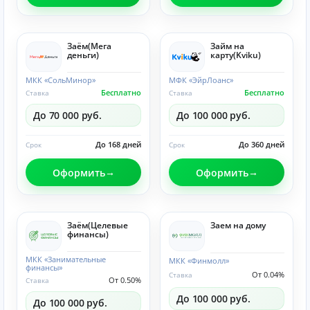
Заём(Мега
Займ на
деньги)
карту(Kviku)
МКК «СольМинор»
МФК «ЭйрЛоанс»
Бесплатно
Бесплатно
Ставка
Ставка
До 70 000 руб.
До 100 000 руб.
До 168 дней
До 360 дней
Срок
Срок
Оформить
Оформить
Заём(Целевые
Заем на дому
финансы)
МКК «Занимательные
МКК «Финмолл»
финансы»
От 0.04%
Ставка
От 0.50%
Ставка
До 100 000 руб.
До 100 000 руб.