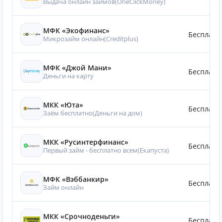
Выдача онлайн займов(OneClickMoney)
МФК «Экофинанс»
Бесплатн
Микрозайм онлайн(Creditplus)
МФК «Джой Мани»
Бесплатн
Деньги на карту
МКК «Юта»
Бесплатн
Заём бесплатно(Деньги на дом)
МКК «Русинтерфинанс»
Бесплатн
Первый займ - бесплатно всем(Eкапуста)
МФК «Вэббанкир»
Бесплатн
Займ онлайн
МКК «Срочноденьги»
Бесплатн