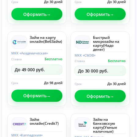
До 30 дней
До 30 дней
Срок
Срок
Оформить
Оформить
Займ на карту
Быстрый
онлайн(ВебЗайм)
микрозайм на
карту(Надо
денег)
МКК «Академическая»
МКК «СМЭВ»
Бесплатно
Ставка
Бесплатно
Ставка
До 49 000 руб.
До 30 000 руб.
До 98 дней
Срок
До 30 дней
Срок
Оформить
Оформить
Займ
Займ на
онлайн(Credit7)
банковскую
карту(Умные
наличные)
МКК «Каппадокия»