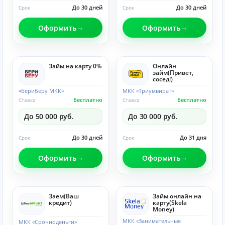
До 30 дней
До 30 дней
Срок
Срок
Оформить
Оформить
Займ на карту 0%
Онлайн
займ(Привет,
сосед!)
«Бериберу МКК»
МКК «Триумвират»
Бесплатно
Бесплатно
Ставка
Ставка
До 50 000 руб.
До 30 000 руб.
До 30 дней
До 31 дня
Срок
Срок
Оформить
Оформить
Заём(Ваш
Займ онлайн на
кредит)
карту(Skela
Money)
МКК «Занимательные
МКК «Срочноденьги»