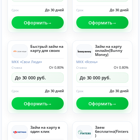
До 30 дней
До 30 дней
Срок
Срок
Оформить
Оформить
Быстрый займ на
Займ на карту
карту для своих
онлайн(Bunny
Money)
МКК «Свои Люди»
МКК «Ясень»
От 0.80%
От 0.80%
Ставка
Ставка
До 30 000 руб.
До 30 000 руб.
До 30 дней
До 30 дней
Срок
Срок
Оформить
Оформить
Займ на карту в
Заем
один клик
бесплатно(Finters
)