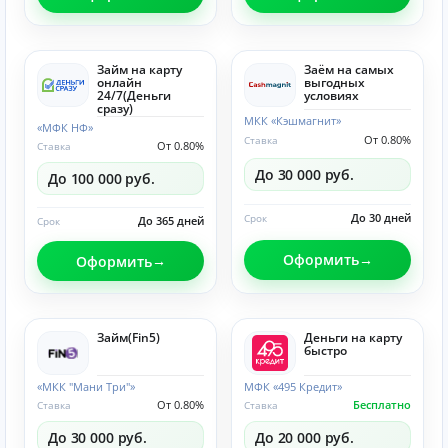
Займ на карту
Заём на самых
онлайн
выгодных
24/7(Деньги
условиях
сразу)
МКК «Кэшмагнит»
«МФК НФ»
От 0.80%
Ставка
От 0.80%
Ставка
До 30 000 руб.
До 100 000 руб.
До 30 дней
Срок
До 365 дней
Срок
Оформить
Оформить
Займ(Fin5)
Деньги на карту
быстро
«МКК "Мани Три"»
МФК «495 Кредит»
От 0.80%
Бесплатно
Ставка
Ставка
До 30 000 руб.
До 20 000 руб.