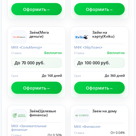
Оформить
Оформить
Заём(Мега
Займ на
деньги)
карту(Kviku)
МКК «СольМинор»
МФК «ЭйрЛоанс»
Бесплатно
Бесплатно
Ставка
Ставка
До 70 000 руб.
До 100 000 руб.
До 168 дней
До 360 дней
Срок
Срок
Оформить
Оформить
Заём(Целевые
Заем на дому
финансы)
МКК «Занимательные
МКК «Финмолл»
финансы»
От 0.04%
Ставка
От 0.50%
Ставка