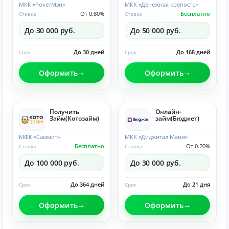
МКК «РокетМэн»
МКК «Денежная крепость»
От 0.80%
Бесплатно
Ставка
Ставка
До 30 000 руб.
До 50 000 руб.
До 30 дней
До 168 дней
Срок
Срок
Оформить
Оформить
Получить
Онлайн-
Займ(Котозайм)
займ(Бюджет)
МФК «Саммит»
МКК «Диджитал Мани»
Бесплатно
От 0.20%
Ставка
Ставка
До 100 000 руб.
До 30 000 руб.
До 364 дней
До 21 дня
Срок
Срок
Оформить
Оформить