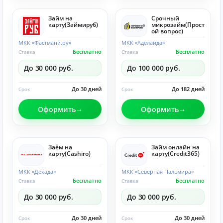
Займ на
Срочный
карту(Займируб)
микрозайм(Прост
ой вопрос)
МКК «Фастмани.ру»
МКК «Аделаида»
Бесплатно
Бесплатно
Ставка
Ставка
До 30 000 руб.
До 100 000 руб.
До 30 дней
До 182 дней
Срок
Срок
Оформить
Оформить
Заём на
Займ онлайн на
карту(Cashiro)
карту(Credit365)
МКК «Декада»
МКК «Северная Пальмира»
Бесплатно
Бесплатно
Ставка
Ставка
До 30 000 руб.
До 30 000 руб.
До 30 дней
До 30 дней
Срок
Срок