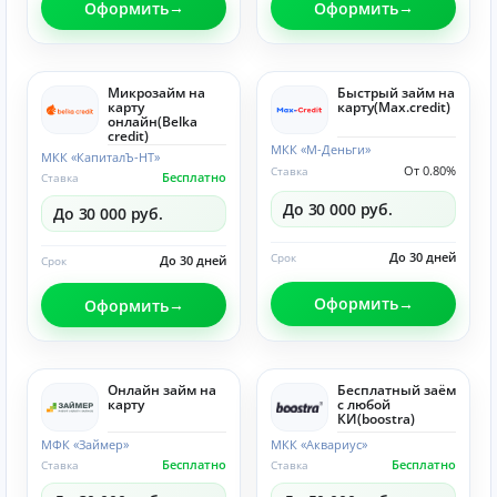
Оформить
Оформить
Микрозайм на
Быстрый займ на
карту
карту(Max.credit)
онлайн(Belka
credit)
МКК «М-Деньги»
МКК «КапиталЪ-НТ»
От 0.80%
Ставка
Бесплатно
Ставка
До 30 000 руб.
До 30 000 руб.
До 30 дней
Срок
До 30 дней
Срок
Оформить
Оформить
Онлайн займ на
Бесплатный заём
карту
с любой
КИ(boostra)
МФК «Займер»
МКК «Аквариус»
Бесплатно
Бесплатно
Ставка
Ставка