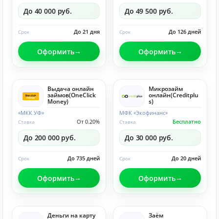
До 40 000 руб.
До 49 500 руб.
До 21 дня
До 126 дней
Срок
Срок
Оформить
Оформить
Выдача онлайн
Микрозайм
займов(OneClick
онлайн(Creditplu
Money)
s)
«МКК УФ»
МФК «Экофинанс»
От 0.20%
Бесплатно
Ставка
Ставка
До 200 000 руб.
До 30 000 руб.
До 735 дней
До 20 дней
Срок
Срок
Оформить
Оформить
Деньги на карту
Заём