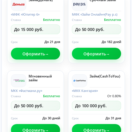
«МФК «Юпитер 6»
МФК «Займ Онлайн»(Pay p.s)
Бесплатно
Бесплатно
Ставка
Ставка
До 15 000 руб.
До 50 000 руб.
До 21 дня
До 182 дней
Срок
Срок
Оформить
Оформить
Мгновенный
Займ(CashToYou)
займ
МКК «Фастмани.ру»
«МКК Кангария»
Бесплатно
От 0.80%
Ставка
Ставка
До 50 000 руб.
До 100 000 руб.
До 30 дней
До 31 дня
Срок
Срок
Оформить
Оформить