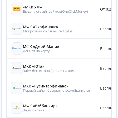
«МКК УФ»
От 0.20%
Выдача онлайн займов(OneClickMoney)
МФК «Экофинанс»
Бесплатн
Микрозайм онлайн(Creditplus)
МФК «Джой Мани»
Бесплатн
Деньги на карту
МКК «Юта»
Бесплатн
Заём бесплатно(Деньги на дом)
МКК «Русинтерфинанс»
Бесплатн
Первый займ - бесплатно всем(Eкапуста)
МФК «Вэббанкир»
Бесплатн
Займ онлайн