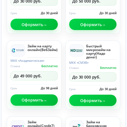
До 30 000 руб.
До 50 000 руб.
До 30 дней
До 30 дней
Срок
Срок
Оформить
Оформить
Займ на карту
Быстрый
онлайн(ВебЗайм)
микрозайм на
карту(Надо
денег)
МКК «Академическая»
МКК «СМЭВ»
Бесплатно
Ставка
Бесплатно
Ставка
До 49 000 руб.
До 30 000 руб.
До 98 дней
Срок
До 30 дней
Срок
Оформить
Оформить
Займ
Займ на
онлайн(Credit7)
банковскую