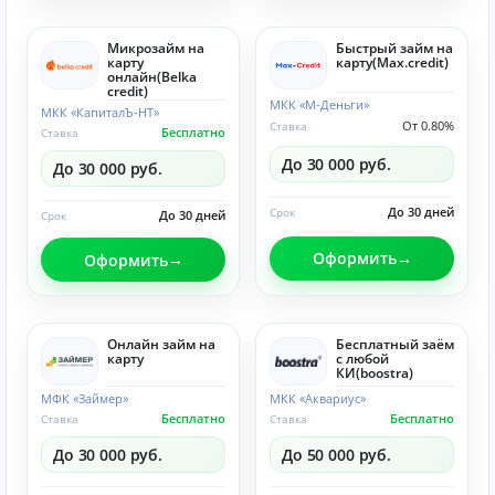
Микрозайм на
Быстрый займ на
карту
карту(Max.credit)
онлайн(Belka
credit)
МКК «М-Деньги»
МКК «КапиталЪ-НТ»
От 0.80%
Ставка
Бесплатно
Ставка
До 30 000 руб.
До 30 000 руб.
До 30 дней
Срок
До 30 дней
Срок
Оформить
Оформить
Онлайн займ на
Бесплатный заём
карту
с любой
КИ(boostra)
МФК «Займер»
МКК «Аквариус»
Бесплатно
Бесплатно
Ставка
Ставка
До 30 000 руб.
До 50 000 руб.