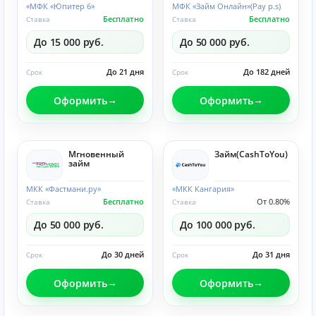
«МФК «Юпитер 6»
МФК «Займ Онлайн»(Pay p.s)
Бесплатно
Бесплатно
Ставка
Ставка
До 15 000 руб.
До 50 000 руб.
До 21 дня
До 182 дней
Срок
Срок
Оформить
Оформить
Мгновенный
Займ(CashToYou)
займ
МКК «Фастмани.ру»
«МКК Кангария»
Бесплатно
От 0.80%
Ставка
Ставка
До 50 000 руб.
До 100 000 руб.
До 30 дней
До 31 дня
Срок
Срок
Оформить
Оформить