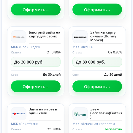
Оформить
Оформить
Быстрый займ на
Займ на карту
карту для своих
онлайн(Bunny
Money)
МКК «Свои Люди»
МКК «Ясень»
От 0.80%
От 0.80%
Ставка
Ставка
До 30 000 руб.
До 30 000 руб.
До 30 дней
До 30 дней
Срок
Срок
Оформить
Оформить
Займ на карту в
Заем
один клик
бесплатно(Finters
)
МКК «РокетМэн»
МКК «Денежная крепость»
От 0.80%
Бесплатно
Ставка
Ставка