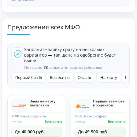
Предложения всех МФО
Заполните заявку сразу на несколько
вариантов — так шанс на одобрение будет
выше
Показано
73
займов по вашим условиям
Первый без %
Бесплатно
Онлайн
На карту
Быст
Заем на карту
Первый заём без
бесплатно
процентов
МФК «Быстроденьги»
МКК Займ-Экспресс
Бесплатно
Бесплатно
Ставка
Ставка
До 40 000 руб.
До 49 500 руб.