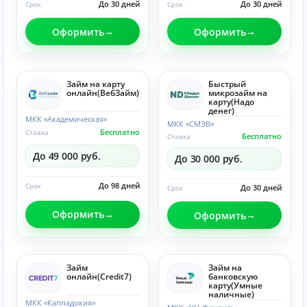
До 30 дней
До 30 дней
Срок
Срок
Оформить
Оформить
Займ на карту
Быстрый
онлайн(ВебЗайм)
микрозайм на
карту(Надо
денег)
МКК «Академическая»
МКК «СМЭВ»
Бесплатно
Ставка
Бесплатно
Ставка
До 49 000 руб.
До 30 000 руб.
До 98 дней
Срок
До 30 дней
Срок
Оформить
Оформить
Займ
Займ на
онлайн(Credit7)
банковскую
карту(Умные
наличные)
МКК «Каппадокия»