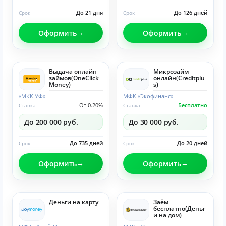
До 21 дня
До 126 дней
Срок
Срок
Оформить
Оформить
Выдача онлайн
Микрозайм
займов(OneClick
онлайн(Creditplu
Money)
s)
«МКК УФ»
МФК «Экофинанс»
От 0.20%
Бесплатно
Ставка
Ставка
До 200 000 руб.
До 30 000 руб.
До 735 дней
До 20 дней
Срок
Срок
Оформить
Оформить
Деньги на карту
Заём
бесплатно(Деньг
и на дом)