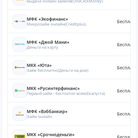
Выдача онлайн займов(OneClickMoney)
МФК «Экофинанс»
Бесплатн
Микрозайм онлайн(Creditplus)
МФК «Джой Мани»
Бесплатн
Деньги на карту
МКК «Юта»
Бесплатн
Заём бесплатно(Деньги на дом)
МКК «Русинтерфинанс»
Бесплатн
Первый займ - бесплатно всем(Eкапуста)
МФК «Вэббанкир»
Бесплатн
Займ онлайн
МКК «Срочноденьги»
Бесплатн