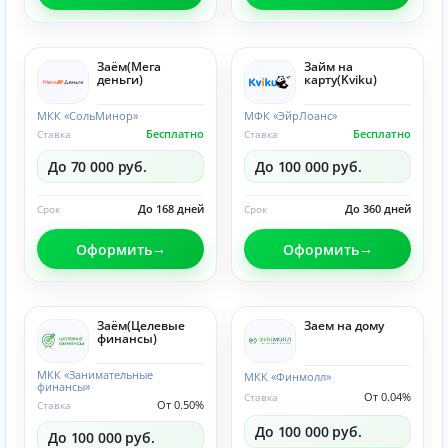
Заём(Мега
Займ на
деньги)
карту(Kviku)
МКК «СольМинор»
МФК «ЭйрЛоанс»
Бесплатно
Бесплатно
Ставка
Ставка
До 70 000 руб.
До 100 000 руб.
До 168 дней
До 360 дней
Срок
Срок
Оформить
Оформить
Заём(Целевые
Заем на дому
финансы)
МКК «Занимательные
МКК «Финмолл»
финансы»
От 0.04%
Ставка
От 0.50%
Ставка
До 100 000 руб.
До 100 000 руб.