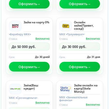
Оформить
Оформить
Займ на карту 0%
Онлайн
займ(Привет,
сосед!)
«Бериберу МКК»
МКК «Триумвират»
Бесплатно
Бесплатно
Ставка
Ставка
До 50 000 руб.
До 30 000 руб.
До 30 дней
До 31 дня
Срок
Срок
Оформить
Оформить
Заём(Ваш
Займ онлайн на
кредит)
карту(Skela
Money)
МКК «Занимательные
МКК «Срочноденьги»
финансы»
Бесплатно
Ставка
Бесплатно
Ставка