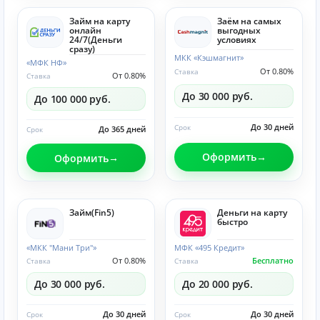
Займ на карту
Заём на самых
онлайн
выгодных
24/7(Деньги
условиях
сразу)
МКК «Кэшмагнит»
«МФК НФ»
От 0.80%
Ставка
От 0.80%
Ставка
До 30 000 руб.
До 100 000 руб.
До 30 дней
Срок
До 365 дней
Срок
Оформить
Оформить
Займ(Fin5)
Деньги на карту
быстро
«МКК "Мани Три"»
МФК «495 Кредит»
От 0.80%
Бесплатно
Ставка
Ставка
До 30 000 руб.
До 20 000 руб.
До 30 дней
До 30 дней
Срок
Срок