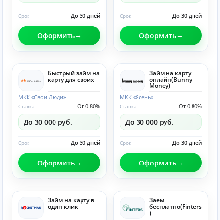
До 30 дней
До 30 дней
Срок
Срок
Оформить
Оформить
Быстрый займ на
Займ на карту
карту для своих
онлайн(Bunny
Money)
МКК «Свои Люди»
МКК «Ясень»
От 0.80%
От 0.80%
Ставка
Ставка
До 30 000 руб.
До 30 000 руб.
До 30 дней
До 30 дней
Срок
Срок
Оформить
Оформить
Займ на карту в
Заем
один клик
бесплатно(Finters
)