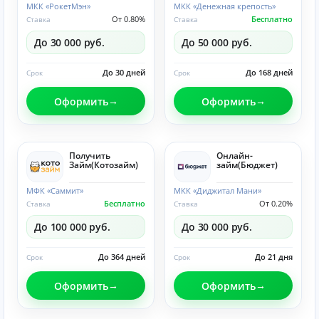
МКК «РокетМэн»
МКК «Денежная крепость»
От 0.80%
Бесплатно
Ставка
Ставка
До 30 000 руб.
До 50 000 руб.
До 30 дней
До 168 дней
Срок
Срок
Оформить
Оформить
Получить
Онлайн-
Займ(Котозайм)
займ(Бюджет)
МФК «Саммит»
МКК «Диджитал Мани»
Бесплатно
От 0.20%
Ставка
Ставка
До 100 000 руб.
До 30 000 руб.
До 364 дней
До 21 дня
Срок
Срок
Оформить
Оформить