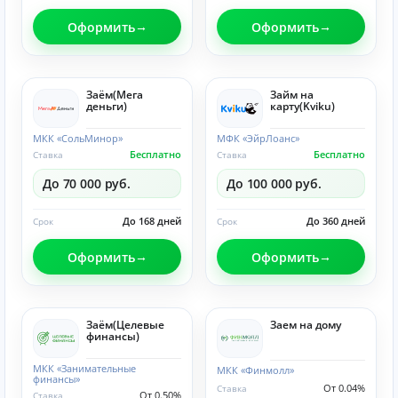
Оформить
Оформить
Заём(Мега
Займ на
деньги)
карту(Kviku)
МКК «СольМинор»
МФК «ЭйрЛоанс»
Бесплатно
Бесплатно
Ставка
Ставка
До 70 000 руб.
До 100 000 руб.
До 168 дней
До 360 дней
Срок
Срок
Оформить
Оформить
Заём(Целевые
Заем на дому
финансы)
МКК «Занимательные
МКК «Финмолл»
финансы»
От 0.04%
Ставка
От 0.50%
Ставка