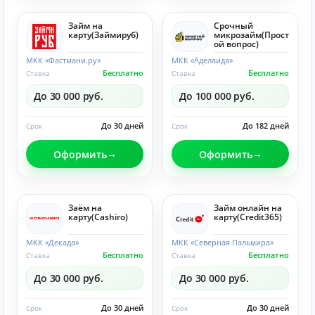
Займ на
Срочный
карту(Займируб)
микрозайм(Прост
ой вопрос)
МКК «Фастмани.ру»
МКК «Аделаида»
Бесплатно
Бесплатно
Ставка
Ставка
До 30 000 руб.
До 100 000 руб.
До 30 дней
До 182 дней
Срок
Срок
Оформить
Оформить
Заём на
Займ онлайн на
карту(Cashiro)
карту(Credit365)
МКК «Декада»
МКК «Северная Пальмира»
Бесплатно
Бесплатно
Ставка
Ставка
До 30 000 руб.
До 30 000 руб.
До 30 дней
До 30 дней
Срок
Срок