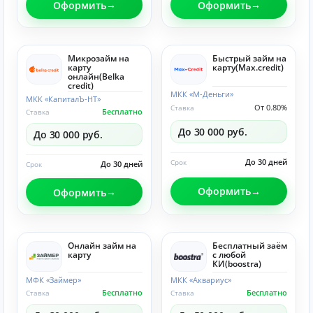
Оформить
Оформить
Микрозайм на
Быстрый займ на
карту
карту(Max.credit)
онлайн(Belka
credit)
МКК «М-Деньги»
МКК «КапиталЪ-НТ»
От 0.80%
Ставка
Бесплатно
Ставка
До 30 000 руб.
До 30 000 руб.
До 30 дней
Срок
До 30 дней
Срок
Оформить
Оформить
Онлайн займ на
Бесплатный заём
карту
с любой
КИ(boostra)
МФК «Займер»
МКК «Аквариус»
Бесплатно
Бесплатно
Ставка
Ставка