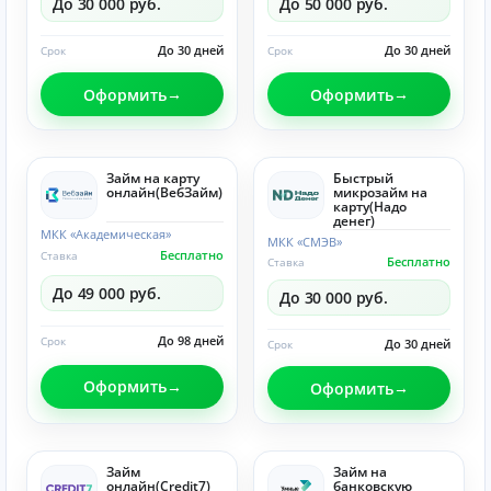
До 30 000 руб.
До 50 000 руб.
До 30 дней
До 30 дней
Срок
Срок
Оформить
Оформить
Займ на карту
Быстрый
онлайн(ВебЗайм)
микрозайм на
карту(Надо
денег)
МКК «Академическая»
МКК «СМЭВ»
Бесплатно
Ставка
Бесплатно
Ставка
До 49 000 руб.
До 30 000 руб.
До 98 дней
Срок
До 30 дней
Срок
Оформить
Оформить
Займ
Займ на
онлайн(Credit7)
банковскую