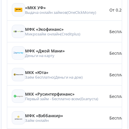
«МКК УФ»
От 0.20%
Выдача онлайн займов(OneClickMoney)
МФК «Экофинанс»
Бесплатн
Микрозайм онлайн(Creditplus)
МФК «Джой Мани»
Бесплатн
Деньги на карту
МКК «Юта»
Бесплатн
Заём бесплатно(Деньги на дом)
МКК «Русинтерфинанс»
Бесплатн
Первый займ - бесплатно всем(Eкапуста)
МФК «Вэббанкир»
Бесплатн
Займ онлайн