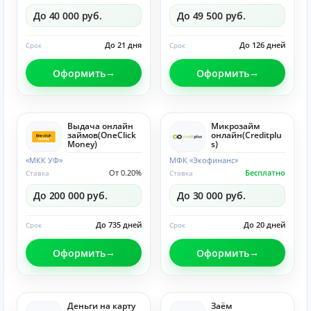
До 40 000 руб.
До 49 500 руб.
До 21 дня
До 126 дней
Срок
Срок
Оформить
Оформить
Выдача онлайн
Микрозайм
займов(OneClick
онлайн(Creditplu
Money)
s)
«МКК УФ»
МФК «Экофинанс»
От 0.20%
Бесплатно
Ставка
Ставка
До 200 000 руб.
До 30 000 руб.
До 735 дней
До 20 дней
Срок
Срок
Оформить
Оформить
Деньги на карту
Заём