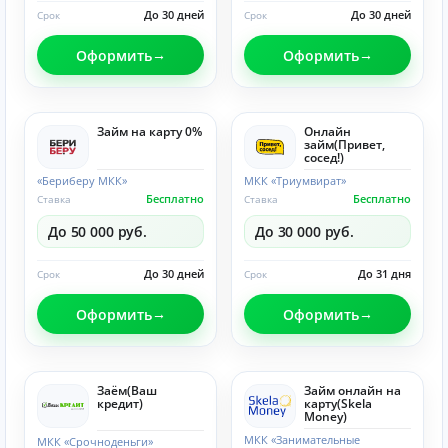
До 30 дней
До 30 дней
Срок
Срок
Оформить
Оформить
Займ на карту 0%
Онлайн
займ(Привет,
сосед!)
«Бериберу МКК»
МКК «Триумвират»
Бесплатно
Бесплатно
Ставка
Ставка
До 50 000 руб.
До 30 000 руб.
До 30 дней
До 31 дня
Срок
Срок
Оформить
Оформить
Заём(Ваш
Займ онлайн на
кредит)
карту(Skela
Money)
МКК «Занимательные
МКК «Срочноденьги»