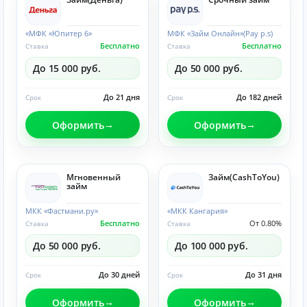
«МФК «Юпитер 6»
МФК «Займ Онлайн»(Pay p.s)
Бесплатно
Бесплатно
Ставка
Ставка
До 15 000 руб.
До 50 000 руб.
До 21 дня
До 182 дней
Срок
Срок
Оформить
Оформить
Мгновенный
Займ(CashToYou)
займ
МКК «Фастмани.ру»
«МКК Кангария»
Бесплатно
От 0.80%
Ставка
Ставка
До 50 000 руб.
До 100 000 руб.
До 30 дней
До 31 дня
Срок
Срок
Оформить
Оформить