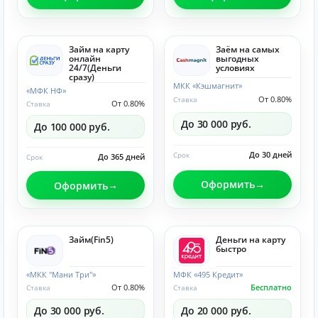
Займ на карту
Заём на самых
онлайн
выгодных
24/7(Деньги
условиях
сразу)
МКК «Кэшмагнит»
«МФК НФ»
От 0.80%
Ставка
От 0.80%
Ставка
До 30 000 руб.
До 100 000 руб.
До 30 дней
Срок
До 365 дней
Срок
Оформить
Оформить
Займ(Fin5)
Деньги на карту
быстро
«МКК "Мани Три"»
МФК «495 Кредит»
От 0.80%
Бесплатно
Ставка
Ставка
До 30 000 руб.
До 20 000 руб.