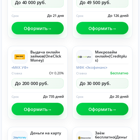
До 40 000 руб.
До 49 500 руб.
До 21 дня
До 126 дней
Срок
Срок
Оформить
Оформить
Выдача онлайн
Микрозайм
займов(OneClick
онлайн(Creditplu
Money)
s)
«МКК УФ»
МФК «Экофинанс»
От 0.20%
Бесплатно
Ставка
Ставка
До 200 000 руб.
До 30 000 руб.
До 735 дней
До 20 дней
Срок
Срок
Оформить
Оформить
Деньги на карту
Заём
бесплатно(Деньг