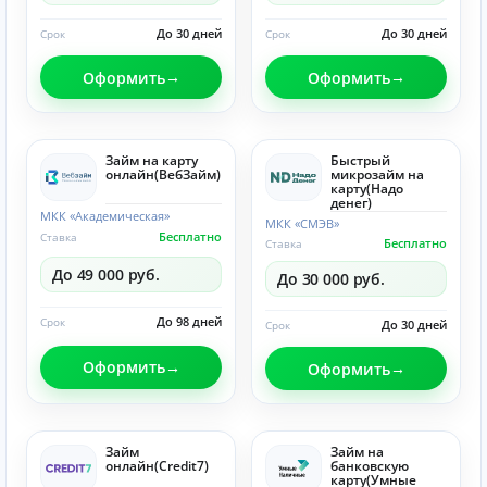
До 30 дней
До 30 дней
Срок
Срок
Оформить
Оформить
Займ на карту
Быстрый
онлайн(ВебЗайм)
микрозайм на
карту(Надо
денег)
МКК «Академическая»
МКК «СМЭВ»
Бесплатно
Ставка
Бесплатно
Ставка
До 49 000 руб.
До 30 000 руб.
До 98 дней
Срок
До 30 дней
Срок
Оформить
Оформить
Займ
Займ на
онлайн(Credit7)
банковскую
карту(Умные