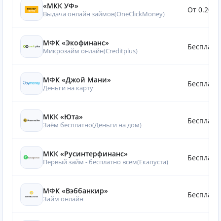
«МКК УФ»
От 0.20%
Выдача онлайн займов(OneClickMoney)
МФК «Экофинанс»
Бесплатн
Микрозайм онлайн(Creditplus)
МФК «Джой Мани»
Бесплатн
Деньги на карту
МКК «Юта»
Бесплатн
Заём бесплатно(Деньги на дом)
МКК «Русинтерфинанс»
Бесплатн
Первый займ - бесплатно всем(Eкапуста)
МФК «Вэббанкир»
Бесплатн
Займ онлайн