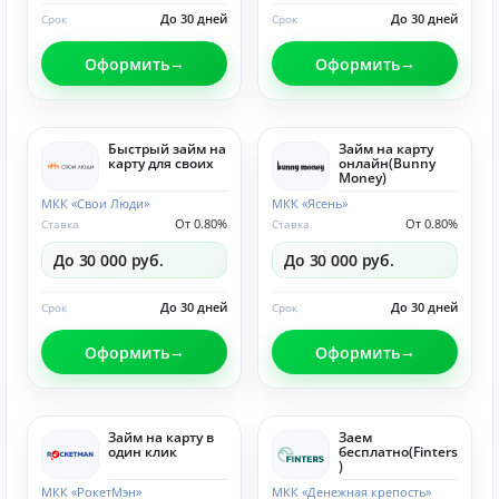
До 30 дней
До 30 дней
Срок
Срок
Оформить
Оформить
Быстрый займ на
Займ на карту
карту для своих
онлайн(Bunny
Money)
МКК «Свои Люди»
МКК «Ясень»
От 0.80%
От 0.80%
Ставка
Ставка
До 30 000 руб.
До 30 000 руб.
До 30 дней
До 30 дней
Срок
Срок
Оформить
Оформить
Займ на карту в
Заем
один клик
бесплатно(Finters
)
МКК «РокетМэн»
МКК «Денежная крепость»