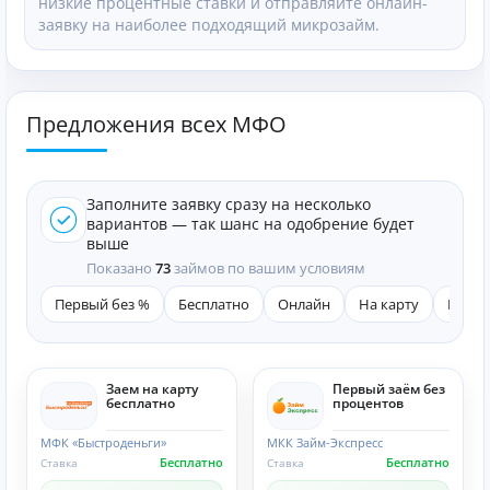
низкие процентные ставки и отправляйте онлайн-
заявку на наиболее подходящий микрозайм.
Предложения всех МФО
Заполните заявку сразу на несколько
вариантов — так шанс на одобрение будет
выше
Показано
73
займов по вашим условиям
Первый без %
Бесплатно
Онлайн
На карту
Быст
Заем на карту
Первый заём без
бесплатно
процентов
МФК «Быстроденьги»
МКК Займ-Экспресс
Бесплатно
Бесплатно
Ставка
Ставка