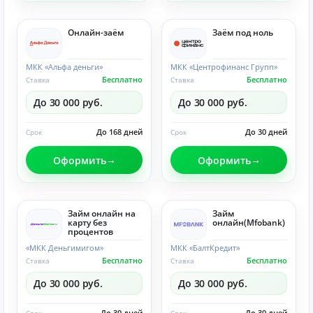
Онлайн-заём
Заём под ноль
МКК «Альфа деньги»
МКК «Центрофинанс Групп»
Бесплатно
Бесплатно
Ставка
Ставка
До 30 000 руб.
До 30 000 руб.
До 168 дней
До 30 дней
Срок
Срок
Оформить
Оформить
Займ онлайн на
Займ
карту без
онлайн(Mfobank)
процентов
«МКК Деньгимигом»
МКК «БалтКредит»
Бесплатно
Бесплатно
Ставка
Ставка
До 30 000 руб.
До 30 000 руб.
До 30 дней
До 30 дней