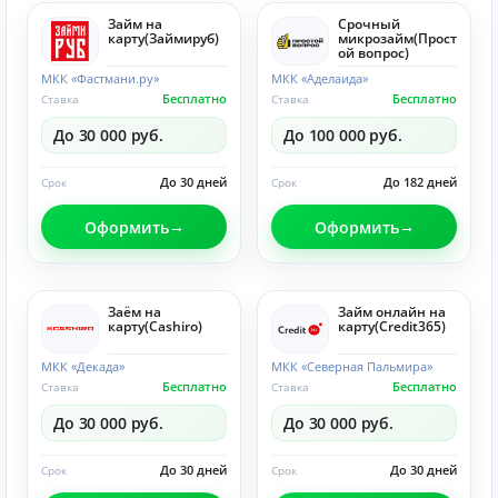
Займ на
Срочный
карту(Займируб)
микрозайм(Прост
ой вопрос)
МКК «Фастмани.ру»
МКК «Аделаида»
Бесплатно
Бесплатно
Ставка
Ставка
До 30 000 руб.
До 100 000 руб.
До 30 дней
До 182 дней
Срок
Срок
Оформить
Оформить
Заём на
Займ онлайн на
карту(Cashiro)
карту(Credit365)
МКК «Декада»
МКК «Северная Пальмира»
Бесплатно
Бесплатно
Ставка
Ставка
До 30 000 руб.
До 30 000 руб.
До 30 дней
До 30 дней
Срок
Срок