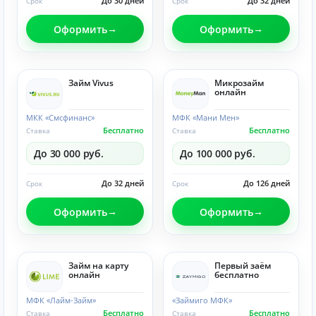
До 30 дней
До 32 дней
Срок
Срок
Оформить
Оформить
Займ Vivus
Микрозайм
онлайн
МКК «Смсфинанс»
МФК «Мани Мен»
Бесплатно
Бесплатно
Ставка
Ставка
До 30 000 руб.
До 100 000 руб.
До 32 дней
До 126 дней
Срок
Срок
Оформить
Оформить
Займ на карту
Первый заём
онлайн
бесплатно
МФК «Лайм-Займ»
«Займиго МФК»
Бесплатно
Бесплатно
Ставка
Ставка