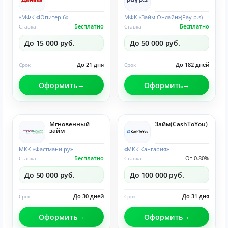
«МФК «Юпитер 6»
МФК «Займ Онлайн»(Pay p.s)
Бесплатно
Бесплатно
Ставка
Ставка
До 15 000 руб.
До 50 000 руб.
До 21 дня
До 182 дней
Срок
Срок
Оформить
Оформить
Мгновенный
Займ(CashToYou)
займ
МКК «Фастмани.ру»
«МКК Кангария»
Бесплатно
От 0.80%
Ставка
Ставка
До 50 000 руб.
До 100 000 руб.
До 30 дней
До 31 дня
Срок
Срок
Оформить
Оформить