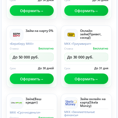
Срок
Срок
Оформить
Оформить
Займ на карту 0%
Онлайн
займ(Привет,
сосед!)
«Бериберу МКК»
МКК «Триумвират»
Бесплатно
Бесплатно
Ставка
Ставка
До 50 000 руб.
До 30 000 руб.
До 30 дней
До 31 дня
Срок
Срок
Оформить
Оформить
Заём(Ваш
Займ онлайн на
кредит)
карту(Skela
Money)
МКК «Занимательные
МКК «Срочноденьги»
финансы»
Бесплатно
Ставка