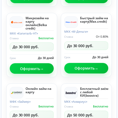
Микрозайм на
Быстрый займ на
карту
карту(Max.credit)
онлайн(Belka
credit)
МКК «М-Деньги»
МКК «КапиталЪ-НТ»
От 0.80%
Ставка
Бесплатно
Ставка
До 30 000 руб.
До 30 000 руб.
До 30 дней
Срок
До 30 дней
Срок
Оформить
Оформить
Онлайн займ на
Бесплатный заём
карту
с любой
КИ(boostra)
МФК «Займер»
МКК «Аквариус»
Бесплатно
Бесплатно
Ставка
Ставка
До 30 000 руб.
До 50 000 руб.