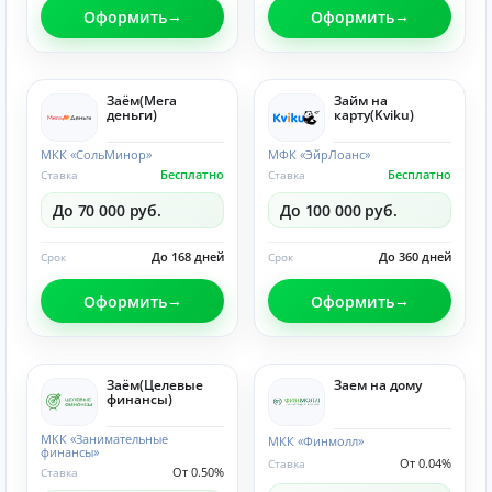
Оформить
Оформить
Заём(Мега
Займ на
деньги)
карту(Kviku)
МКК «СольМинор»
МФК «ЭйрЛоанс»
Бесплатно
Бесплатно
Ставка
Ставка
До 70 000 руб.
До 100 000 руб.
До 168 дней
До 360 дней
Срок
Срок
Оформить
Оформить
Заём(Целевые
Заем на дому
финансы)
МКК «Занимательные
МКК «Финмолл»
финансы»
От 0.04%
Ставка
От 0.50%
Ставка