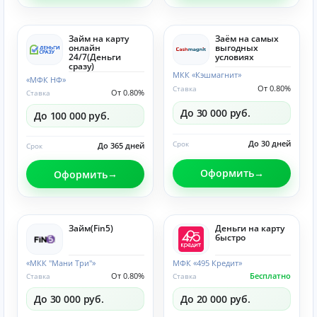
Займ на карту
Заём на самых
онлайн
выгодных
24/7(Деньги
условиях
сразу)
МКК «Кэшмагнит»
«МФК НФ»
От 0.80%
Ставка
От 0.80%
Ставка
До 30 000 руб.
До 100 000 руб.
До 30 дней
Срок
До 365 дней
Срок
Оформить
Оформить
Займ(Fin5)
Деньги на карту
быстро
«МКК "Мани Три"»
МФК «495 Кредит»
От 0.80%
Бесплатно
Ставка
Ставка
До 30 000 руб.
До 20 000 руб.