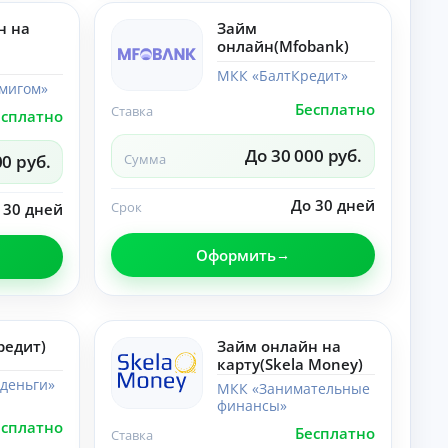
лы
со
по
н на
Займ
ве
те
ты
онлайн(Mfobank)
ме
,
«Н
ра
МКК «БалтКредит»
ей
мигом»
зб
ро
ор
Бесплатно
Ставка
есплатно
се
ы.
ти
»:
До 30 000 руб.
00 руб.
Сумма
но
во
ст
До 30 дней
Срок
 30 дней
и,
со
ве
Оформить
ты
,
ра
зб
ор
ы.
редит)
Займ онлайн на
карту(Skela Money)
деньги»
МКК «Занимательные
финансы»
есплатно
Бесплатно
Ставка