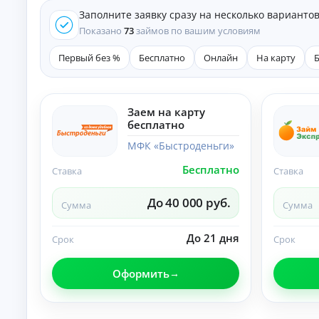
е
Заполните заявку сразу на несколько варианто
д
и
Показано
73
займов по вашим условиям
т
ы
Первый без %
Бесплатно
Онлайн
На карту
На
л
ю
бы
Заем на карту
К
е
бесплатно
це
р
ли
е
МФК «Быстроденьги»
:
д
ст
Бесплатно
и
Ставка
Ставка
ав
т
ки
ы
,
До 40 000 руб.
Сумма
Сумма
ср
н
ок
а
и
До 21 дня
л
Срок
Срок
и
и
тр
ч
еб
Оформить
ов
н
ан
ы
ия
м
.