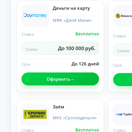
и
По
Деньги на карту
лу
че
МФК «Джой Мани»
ни
К
е
на
р
Бесплатно
Ставка
ли
е
Ставка
чн
д
ы
и
До 100 000 руб.
м
Сумма
Сумма
т
и:
ы
су
м
До 126 дней
о
Срок
Срок
м
н
ы,
л
ст
Оформить
а
ав
й
ка
и
н
ср
н
ок.
а
Заём
к
а
МКК «Срочноденьги»
р
т
Бесплатно
Ставка
Ставка
у