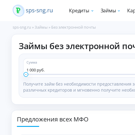
Кредиты
Займы
Ка
sps-sng.ru
»
Займы
»
Без электронной почты
П
Займы без электронной по
о
т
р
е
Сумма
б
1 000 руб.
и
т
Получите займ без необходимости предоставления 
е
различных кредиторов и мгновенно получите необх
л
ь
с
к
и
Предложения всех МФО
е
к
р