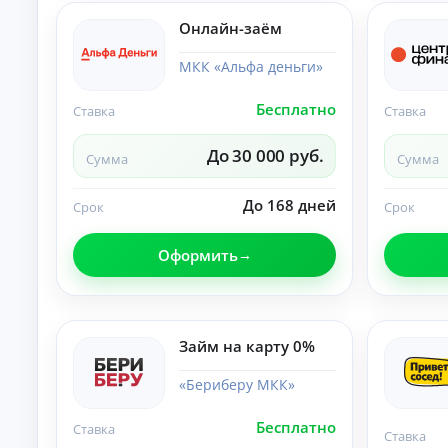
б
ан
ия
е
Онлайн-заём
.
з
п
МКК «Альфа деньги»
е
р
Бесплатно
Ставка
Ставка
в
о
До 30 000 руб.
н
Сумма
Сумма
а
ч
До 168 дней
Срок
Срок
а
л
ь
Оформить
н
о
г
о
Займ на карту 0%
в
з
«Бериберу МКК»
н
о
с
Бесплатно
Ставка
Ставка
а