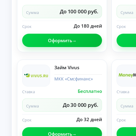
О
нл
До 100 000 руб.
Сумма
Сумма
ай
н-
К
за
До 180 дней
Срок
Срок
яв
р
ка
е
и
Оформить
д
за
и
чи
т
сл
ы
ен
ие
н
Займ Vivus
ср
а
ед
л
ст
МКК «Смсфинанс»
и
в
ч
на
Бесплатно
Ставка
Ставка
ка
н
рт
ы
у.
До 30 000 руб.
м
Сумма
Сумма
и
б
До 32 дней
Срок
Срок
е
з
Оформить
с