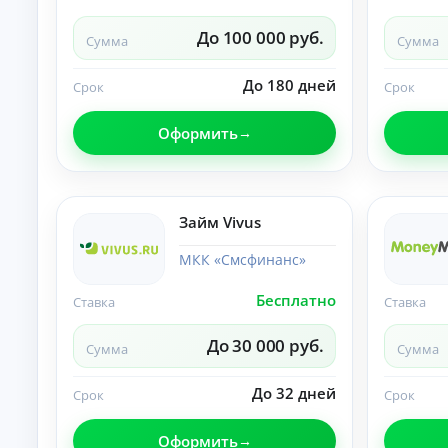
О
нл
До 100 000 руб.
Сумма
Сумма
ай
н-
К
за
До 180 дней
Срок
Срок
яв
р
ка
е
и
Оформить
д
за
и
чи
т
сл
ы
ен
ие
н
Займ Vivus
ср
а
ед
л
ст
МКК «Смсфинанс»
и
в
ч
на
Бесплатно
Ставка
Ставка
ка
н
рт
ы
у.
До 30 000 руб.
м
Сумма
Сумма
и
б
До 32 дней
Срок
Срок
е
з
Оформить
с