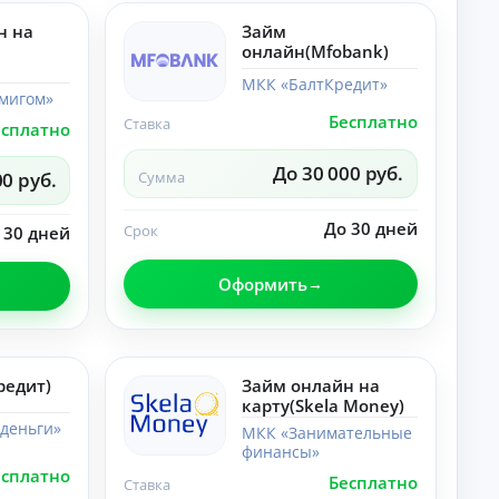
лы
со
по
н на
Займ
ве
те
ты
онлайн(Mfobank)
ме
,
«Н
ра
МКК «БалтКредит»
ей
мигом»
зб
ро
ор
Бесплатно
Ставка
есплатно
се
ы.
ти
»:
До 30 000 руб.
00 руб.
Сумма
но
во
ст
До 30 дней
Срок
 30 дней
и,
со
ве
Оформить
ты
,
ра
зб
ор
ы.
редит)
Займ онлайн на
карту(Skela Money)
деньги»
МКК «Занимательные
финансы»
есплатно
Бесплатно
Ставка