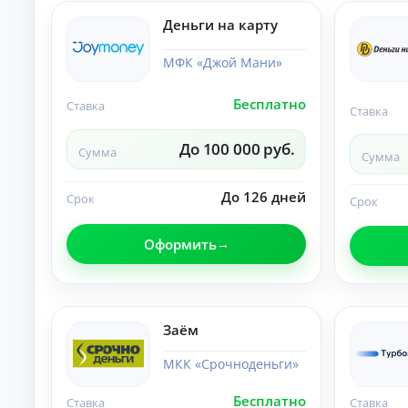
и
По
Деньги на карту
лу
че
МФК «Джой Мани»
ни
К
е
на
р
Бесплатно
Ставка
ли
е
Ставка
чн
д
ы
и
До 100 000 руб.
м
Сумма
Сумма
т
и:
ы
су
м
До 126 дней
о
Срок
Срок
м
н
ы,
л
ст
Оформить
а
ав
й
ка
и
н
ср
н
ок.
а
Заём
к
а
МКК «Срочноденьги»
р
т
Бесплатно
Ставка
Ставка
у