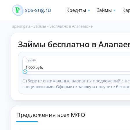
Кредиты
Займы
Ка
sps-sng.ru
»
Займы
»
Бесплатно в Алапаевске
П
Займы бесплатно в Алапае
о
т
р
е
Сумма
б
1 000 руб.
и
т
Отберите оптимальные варианты предложений с пе
е
специалистами. Оформите заявку и получите беспро
л
ь
с
к
и
Предложения всех МФО
е
к
р