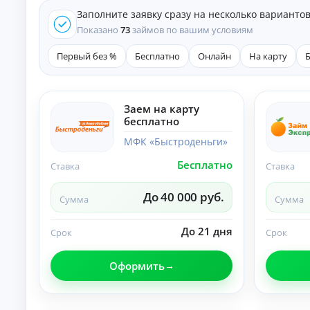
е
Заполните заявку сразу на несколько варианто
д
и
Показано
73
займов по вашим условиям
т
ы
Первый без %
Бесплатно
Онлайн
На карту
На
л
ю
бы
Заем на карту
К
е
бесплатно
це
р
ли
е
МФК «Быстроденьги»
:
д
ст
Бесплатно
и
Ставка
Ставка
ав
т
ки
ы
,
До 40 000 руб.
Сумма
Сумма
ср
н
ок
а
и
До 21 дня
л
Срок
Срок
и
и
тр
ч
еб
Оформить
ов
н
ан
ы
ия
м
.