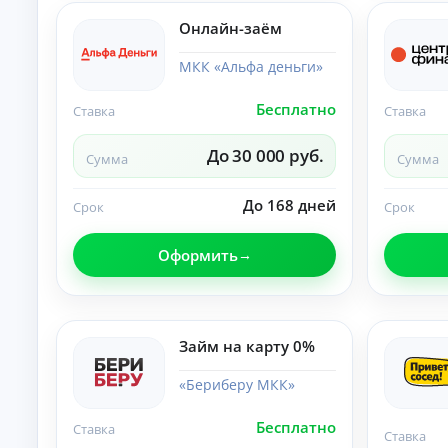
б
ан
ия
е
Онлайн-заём
.
з
п
МКК «Альфа деньги»
е
р
Бесплатно
Ставка
Ставка
в
о
До 30 000 руб.
н
Сумма
Сумма
а
ч
До 168 дней
Срок
Срок
а
л
ь
Оформить
н
о
г
о
Займ на карту 0%
в
з
«Бериберу МКК»
н
о
с
Бесплатно
Ставка
Ставка
а