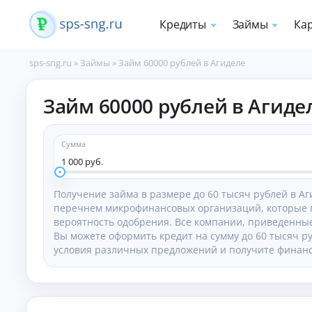
Кредиты
Займы
Ка
sps-sng.ru
»
Займы
»
Займ 60000 рублей в Агиделе
П
Займ 60000 рублей в Агиде
о
т
р
е
Сумма
б
1 000 руб.
и
т
Получение займа в размере до 60 тысяч рублей в А
е
перечнем микрофинансовых организаций, которые п
л
вероятность одобрения. Все компании, приведенные
ь
Вы можете оформить кредит на сумму до 60 тысяч ру
с
к
условия различных предложений и получите финанс
и
е
к
р