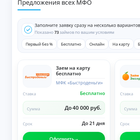
Предложения всех МФО
е
д
и
т
Заполните заявку сразу на несколько варианто
ы
На
Показано
73
займов по вашим условиям
л
ю
Первый без %
Бесплатно
Онлайн
На карту
бы
К
е
це
р
ли
е
:
Заем на карту
д
ст
бесплатно
и
ав
т
ки
МФК «Быстроденьги»
ы
,
ср
н
Бесплатно
Ставка
Ставка
ок
а
и
л
и
До 40 000 руб.
Сумма
Сумма
и
тр
ч
еб
ов
н
До 21 дня
Срок
Срок
ан
ы
ия
м
.
Оформить