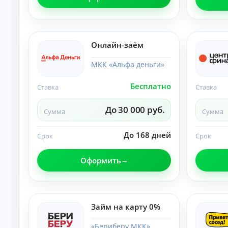
б
ан
ия
е
.
з
п
е
Онлайн-заём
р
в
МКК «Альфа деньги»
о
н
Бесплатно
Ставка
Ставка
а
ч
До 30 000 руб.
а
Сумма
Сумма
л
ь
До 168 дней
Срок
Срок
н
о
г
Оформить
о
в
з
н
Займ на карту 0%
о
с
а
«Бериберу МКК»