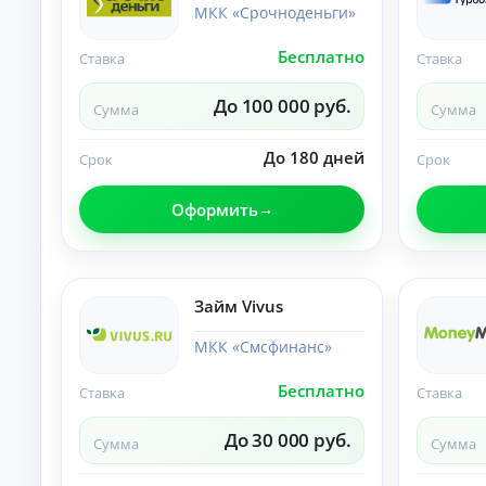
МКК «Срочноденьги»
О
нл
ай
Бесплатно
Ставка
Ставка
н-
К
за
До 100 000 руб.
яв
р
Сумма
Сумма
ка
е
и
д
До 180 дней
за
Срок
Срок
и
чи
т
сл
Оформить
ы
ен
ие
н
ср
а
ед
л
ст
и
в
Займ Vivus
ч
на
ка
н
МКК «Смсфинанс»
рт
ы
у.
м
Бесплатно
Ставка
Ставка
и
б
е
До 30 000 руб.
Сумма
Сумма
з
с