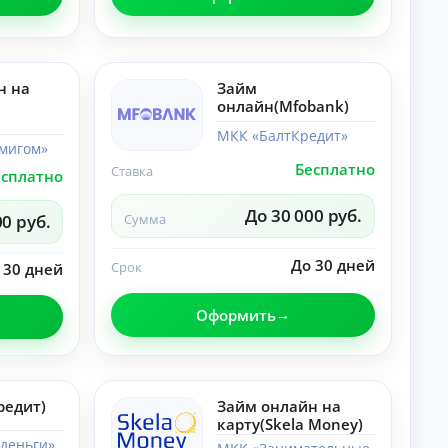
лы
со
по
ве
те
ты
ме
,
«Н
ра
ей
н на
Займ
зб
ро
онлайн(Mfobank)
ор
се
ы.
ти
МКК «БалтКредит»
мигом»
»:
но
Бесплатно
Ставка
есплатно
во
ст
До 30 000 руб.
и,
00 руб.
Сумма
со
ве
ты
До 30 дней
Срок
 30 дней
,
ра
зб
Оформить
ор
ы.
редит)
Займ онлайн на
карту(Skela Money)
деньги»