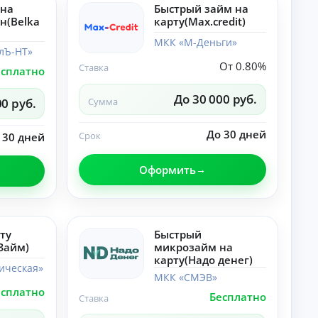
к
 на
Быстрый займ на
эк
н(Belka
карту(Max.credit)
он
А
ом
МКК «М-Деньги»
лЪ-НТ»
ит
в
ь,
От 0.80%
т
Ставка
есплатно
вы
о
би
М
ра
До 30 000 руб.
00 руб.
Сумма
ат
ть
ер
и
иа
не
До 30 дней
Срок
 30 дней
Р
лы
пе
по
а
ре
те
з
пл
Оформить
ме
ач
в
«А
ив
и
вт
ат
т
о»:
ь.
и
но
во
е
ту
Быстрый
ст
Займ)
микрозайм на
М
и,
карту(Надо денег)
ат
со
ическая»
ер
ве
МКК «СМЭВ»
иа
ты
есплатно
Б
лы
Бесплатно
Ставка
,
по
и
ра
те