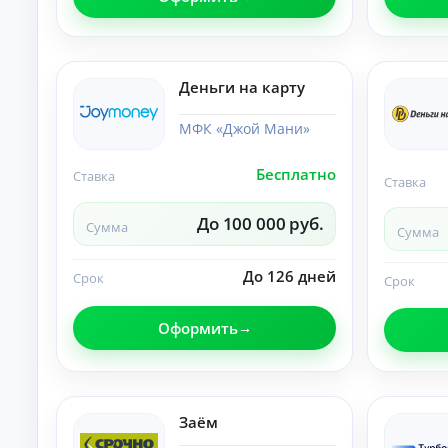
и
По
лу
че
ни
К
Деньги на карту
е
на
р
ли
е
МФК «Джой Мани»
чн
д
ы
и
м
Бесплатно
Ставка
т
и:
Ставка
ы
су
м
о
До 100 000 руб.
Сумма
м
Сумма
н
ы,
л
ст
а
До 126 дней
Срок
ав
Срок
й
ка
и
н
ср
Оформить
н
ок.
а
к
а
р
Заём
т
у