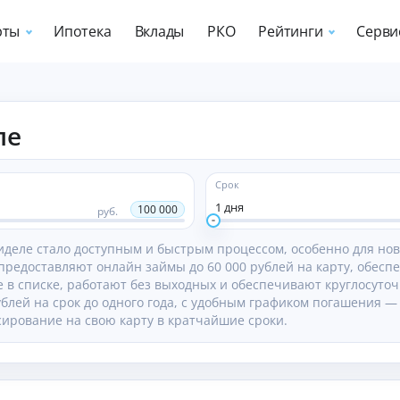
рты
Ипотека
Вклады
РКО
Рейтинги
Серви
З
К
Б
ле
а
р
а
й
е
н
м
д
к
ы
и
и
Срок
о
т
Р
1 дня
100 000
руб.
н
н
й
и
л
ы
г
гиделе стало доступным и быстрым процессом, особенно для но
а
е
б
редоставляют онлайн займы до 60 000 рублей на карту, обесп
й
к
н
 в списке, работают без выходных и обеспечивают круглосуточ
н
а
о
блей на срок до одного года, с удобным графиком погашения — 
р
с
О
Р
а
фо
т
ирование на свою карту в кратчайшие сроки.
й
н
рм
ы
и
н
ле
г
Ль
З
е
ни
го
п
е
а
Ф
т
тн
у
за
й
О
ый