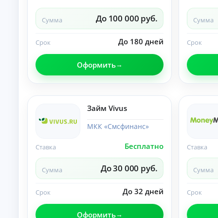
О
нл
До 100 000 руб.
Сумма
Сумма
ай
н-
К
за
До 180 дней
Срок
Срок
яв
р
ка
е
и
Оформить
д
за
и
чи
т
сл
ы
ен
ие
н
Займ Vivus
ср
а
ед
л
ст
МКК «Смсфинанс»
и
в
ч
на
Бесплатно
Ставка
Ставка
ка
н
рт
ы
у.
До 30 000 руб.
м
Сумма
Сумма
и
б
До 32 дней
Срок
Срок
е
з
Оформить
с