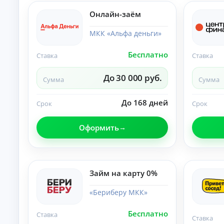
б
ан
ия
е
Онлайн-заём
.
з
п
МКК «Альфа деньги»
е
р
Бесплатно
Ставка
Ставка
в
о
До 30 000 руб.
н
Сумма
Сумма
а
ч
До 168 дней
Срок
Срок
а
л
ь
Оформить
н
о
г
о
Займ на карту 0%
в
з
«Бериберу МКК»
н
о
с
Бесплатно
Ставка
Ставка
а