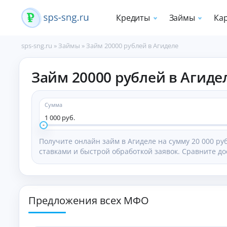
Кредиты
Займы
Ка
sps-sng.ru
»
Займы
»
Займ 20000 рублей в Агиделе
П
Займ 20000 рублей в Агиде
о
т
р
е
Сумма
б
1 000 руб.
и
т
Получите онлайн займ в Агиделе на сумму 20 000 р
е
ставками и быстрой обработкой заявок. Сравните до
л
ь
с
к
и
Предложения всех МФО
е
к
р