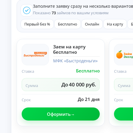
е
Заполните заявку сразу на несколько варианто
д
и
Показано
73
займов по вашим условиям
т
ы
Первый без %
Бесплатно
Онлайн
На карту
На
л
ю
бы
Заем на карту
К
е
бесплатно
це
р
ли
е
МФК «Быстроденьги»
:
д
ст
Бесплатно
и
Ставка
Ставка
ав
т
ки
ы
,
До 40 000 руб.
Сумма
Сумма
ср
н
ок
а
и
До 21 дня
л
Срок
Срок
и
и
тр
ч
еб
Оформить
ов
н
ан
ы
ия
м
.