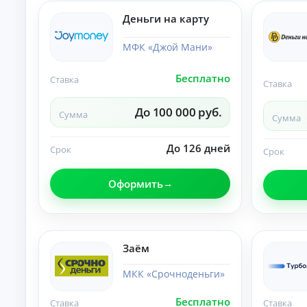
и
По
Деньги на карту
лу
че
МФК «Джой Мани»
ни
К
е
на
р
Бесплатно
Ставка
ли
е
Ставка
чн
д
ы
и
До 100 000 руб.
м
Сумма
Сумма
т
и:
ы
су
м
До 126 дней
о
Срок
Срок
м
н
ы,
л
ст
Оформить
а
ав
й
ка
и
н
ср
н
ок.
а
Заём
к
а
МКК «Срочноденьги»
р
т
Бесплатно
Ставка
Ставка
у