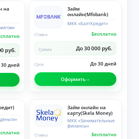
лы
со
по
н на
Займ
ве
те
ты
онлайн(Mfobank)
ме
,
«Н
ра
МКК «БалтКредит»
ей
мигом»
зб
ро
ор
Бесплатно
Ставка
есплатно
се
ы.
ти
»:
До 30 000 руб.
00 руб.
Сумма
но
во
ст
До 30 дней
Срок
 30 дней
и,
со
ве
Оформить
ты
,
ра
зб
ор
ы.
редит)
Займ онлайн на
карту(Skela Money)
деньги»
МКК «Занимательные
финансы»
есплатно
Бесплатно
Ставка