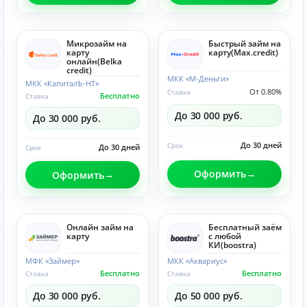
Микрозайм на
Быстрый займ на
карту
карту(Max.credit)
онлайн(Belka
credit)
МКК «М-Деньги»
МКК «КапиталЪ-НТ»
От 0.80%
Ставка
Бесплатно
Ставка
До 30 000 руб.
До 30 000 руб.
До 30 дней
Срок
До 30 дней
Срок
Оформить
Оформить
Онлайн займ на
Бесплатный заём
карту
с любой
КИ(boostra)
МФК «Займер»
МКК «Аквариус»
Бесплатно
Бесплатно
Ставка
Ставка
До 30 000 руб.
До 50 000 руб.