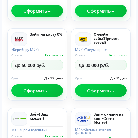
Оформить
Оформить
Займ на карту 0%
Онлайн
займ(Привет,
сосед!)
«Бериберу МКК»
МКК «Триумвират»
Бесплатно
Бесплатно
Ставка
Ставка
До 50 000 руб.
До 30 000 руб.
До 30 дней
До 31 дня
Срок
Срок
Оформить
Оформить
Заём(Ваш
Займ онлайн на
кредит)
карту(Skela
Money)
МКК «Занимательные
МКК «Срочноденьги»
финансы»
Бесплатно
Ставка