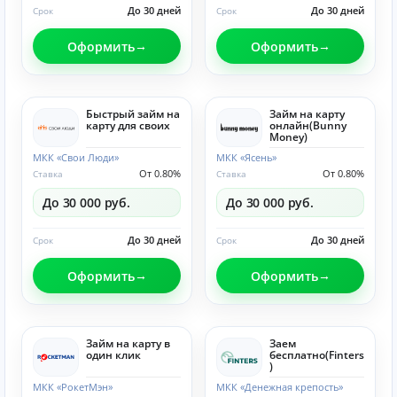
До 30 дней
До 30 дней
Срок
Срок
Оформить
Оформить
Быстрый займ на
Займ на карту
карту для своих
онлайн(Bunny
Money)
МКК «Свои Люди»
МКК «Ясень»
От 0.80%
От 0.80%
Ставка
Ставка
До 30 000 руб.
До 30 000 руб.
До 30 дней
До 30 дней
Срок
Срок
Оформить
Оформить
Займ на карту в
Заем
один клик
бесплатно(Finters
)
МКК «РокетМэн»
МКК «Денежная крепость»