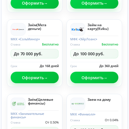
Оформить
Оформить
Заём(Мега
Займ на
деньги)
карту(Kviku)
МКК «СольМинор»
МФК «ЭйрЛоанс»
Бесплатно
Бесплатно
Ставка
Ставка
До 70 000 руб.
До 100 000 руб.
До 168 дней
До 360 дней
Срок
Срок
Оформить
Оформить
Заём(Целевые
Заем на дому
финансы)
МКК «Занимательные
МКК «Финмолл»
финансы»
От 0.04%
Ставка
От 0.50%
Ставка