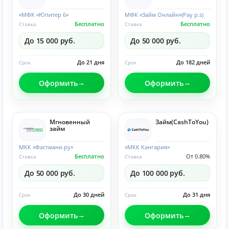
«МФК «Юпитер 6»
МФК «Займ Онлайн»(Pay p.s)
Бесплатно
Бесплатно
Ставка
Ставка
До 15 000 руб.
До 50 000 руб.
До 21 дня
До 182 дней
Срок
Срок
Оформить
Оформить
Мгновенный
Займ(CashToYou)
займ
МКК «Фастмани.ру»
«МКК Кангария»
Бесплатно
От 0.80%
Ставка
Ставка
До 50 000 руб.
До 100 000 руб.
До 30 дней
До 31 дня
Срок
Срок
Оформить
Оформить