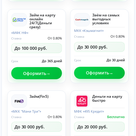
Займ на карту
Заём на самых
онлайн
выгодных
24/7(Деньги
условиях
сразу)
МКК «Кэшмагнит»
«МФК НФ»
От 0.80%
Ставка
От 0.80%
Ставка
До 30 000 руб.
До 100 000 руб.
До 30 дней
Срок
До 365 дней
Срок
Оформить
Оформить
Займ(Fin5)
Деньги на карту
быстро
«МКК "Мани Три"»
МФК «495 Кредит»
От 0.80%
Бесплатно
Ставка
Ставка
До 30 000 руб.
До 20 000 руб.