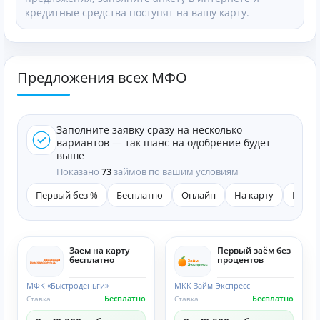
кредитные средства поступят на вашу карту.
Предложения всех МФО
Заполните заявку сразу на несколько
вариантов — так шанс на одобрение будет
выше
Показано
73
займов по вашим условиям
Первый без %
Бесплатно
Онлайн
На карту
Быст
Заем на карту
Первый заём без
бесплатно
процентов
МФК «Быстроденьги»
МКК Займ-Экспресс
Бесплатно
Бесплатно
Ставка
Ставка