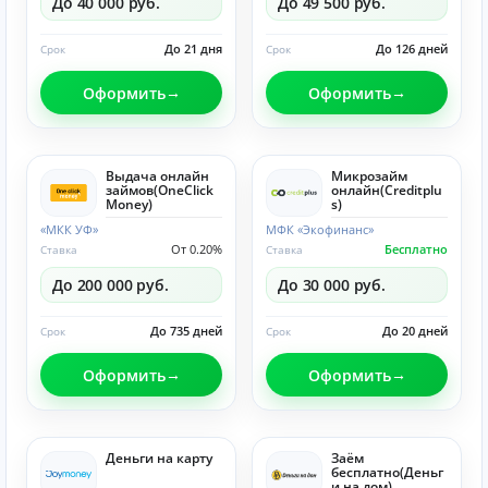
До 40 000 руб.
До 49 500 руб.
До 21 дня
До 126 дней
Срок
Срок
Оформить
Оформить
Выдача онлайн
Микрозайм
займов(OneClick
онлайн(Creditplu
Money)
s)
«МКК УФ»
МФК «Экофинанс»
От 0.20%
Бесплатно
Ставка
Ставка
До 200 000 руб.
До 30 000 руб.
До 735 дней
До 20 дней
Срок
Срок
Оформить
Оформить
Деньги на карту
Заём
бесплатно(Деньг
и на дом)