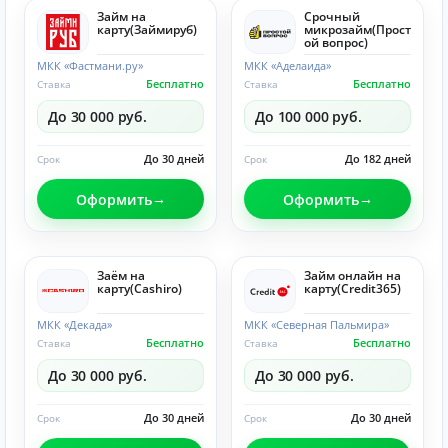
Займ на
Срочный
карту(Займируб)
микрозайм(Прост
ой вопрос)
МКК «Фастмани.ру»
МКК «Аделаида»
Бесплатно
Бесплатно
Ставка
Ставка
До 30 000 руб.
До 100 000 руб.
До 30 дней
До 182 дней
Срок
Срок
Оформить
Оформить
Заём на
Займ онлайн на
карту(Cashiro)
карту(Credit365)
МКК «Декада»
МКК «Северная Пальмира»
Бесплатно
Бесплатно
Ставка
Ставка
До 30 000 руб.
До 30 000 руб.
До 30 дней
До 30 дней
Срок
Срок