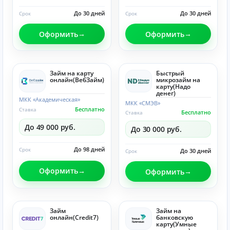
До 30 дней
До 30 дней
Срок
Срок
Оформить
Оформить
Займ на карту
Быстрый
онлайн(ВебЗайм)
микрозайм на
карту(Надо
денег)
МКК «Академическая»
МКК «СМЭВ»
Бесплатно
Ставка
Бесплатно
Ставка
До 49 000 руб.
До 30 000 руб.
До 98 дней
Срок
До 30 дней
Срок
Оформить
Оформить
Займ
Займ на
онлайн(Credit7)
банковскую
карту(Умные