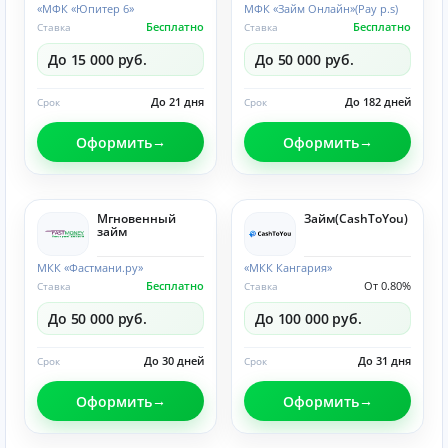
«МФК «Юпитер 6»
МФК «Займ Онлайн»(Pay p.s)
Бесплатно
Бесплатно
Ставка
Ставка
До 15 000 руб.
До 50 000 руб.
До 21 дня
До 182 дней
Срок
Срок
Оформить
Оформить
Мгновенный
Займ(CashToYou)
займ
МКК «Фастмани.ру»
«МКК Кангария»
Бесплатно
От 0.80%
Ставка
Ставка
До 50 000 руб.
До 100 000 руб.
До 30 дней
До 31 дня
Срок
Срок
Оформить
Оформить