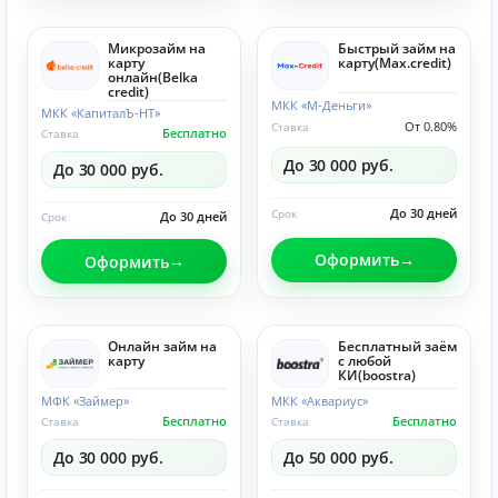
Микрозайм на
Быстрый займ на
карту
карту(Max.credit)
онлайн(Belka
credit)
МКК «М-Деньги»
МКК «КапиталЪ-НТ»
От 0.80%
Ставка
Бесплатно
Ставка
До 30 000 руб.
До 30 000 руб.
До 30 дней
Срок
До 30 дней
Срок
Оформить
Оформить
Онлайн займ на
Бесплатный заём
карту
с любой
КИ(boostra)
МФК «Займер»
МКК «Аквариус»
Бесплатно
Бесплатно
Ставка
Ставка
До 30 000 руб.
До 50 000 руб.