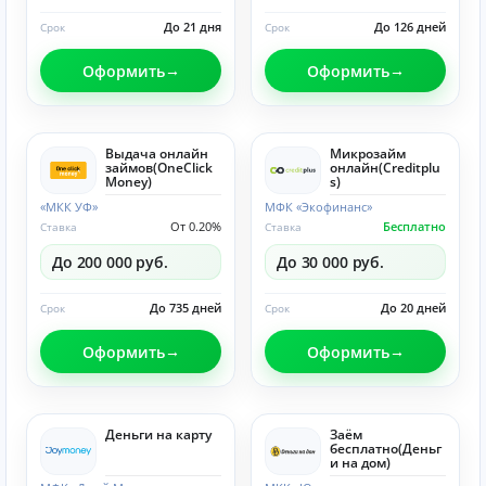
До 21 дня
До 126 дней
Срок
Срок
Оформить
Оформить
Выдача онлайн
Микрозайм
займов(OneClick
онлайн(Creditplu
Money)
s)
«МКК УФ»
МФК «Экофинанс»
От 0.20%
Бесплатно
Ставка
Ставка
До 200 000 руб.
До 30 000 руб.
До 735 дней
До 20 дней
Срок
Срок
Оформить
Оформить
Деньги на карту
Заём
бесплатно(Деньг
и на дом)