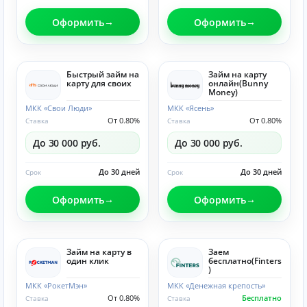
Оформить
Оформить
Быстрый займ на
Займ на карту
карту для своих
онлайн(Bunny
Money)
МКК «Свои Люди»
МКК «Ясень»
От 0.80%
От 0.80%
Ставка
Ставка
До 30 000 руб.
До 30 000 руб.
До 30 дней
До 30 дней
Срок
Срок
Оформить
Оформить
Займ на карту в
Заем
один клик
бесплатно(Finters
)
МКК «РокетМэн»
МКК «Денежная крепость»
От 0.80%
Бесплатно
Ставка
Ставка