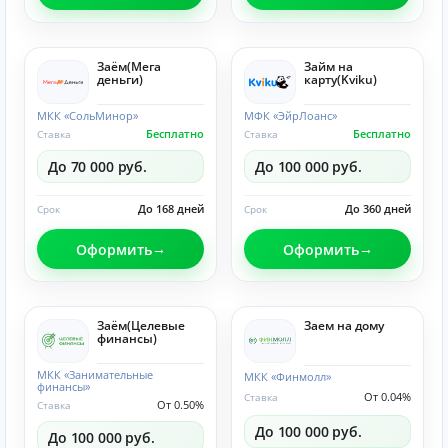
Заём(Мега
Займ на
деньги)
карту(Kviku)
МКК «СольМинор»
МФК «ЭйрЛоанс»
Бесплатно
Бесплатно
Ставка
Ставка
До 70 000 руб.
До 100 000 руб.
До 168 дней
До 360 дней
Срок
Срок
Оформить
Оформить
Заём(Целевые
Заем на дому
финансы)
МКК «Занимательные
МКК «Финмолл»
финансы»
От 0.04%
Ставка
От 0.50%
Ставка
До 100 000 руб.
До 100 000 руб.