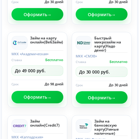
До 30 дней
До 30 дней
Срок
Срок
Оформить
Оформить
Займ на карту
Быстрый
онлайн(ВебЗайм)
микрозайм на
карту(Надо
денег)
МКК «Академическая»
МКК «СМЭВ»
Бесплатно
Ставка
Бесплатно
Ставка
До 49 000 руб.
До 30 000 руб.
До 98 дней
Срок
До 30 дней
Срок
Оформить
Оформить
Займ
Займ на
онлайн(Credit7)
банковскую
карту(Умные
наличные)
МКК «Каппадокия»