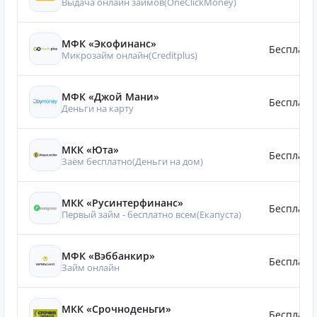
Выдача онлайн займов(OneClickMoney)
МФК «Экофинанс»
Бесплатн
Микрозайм онлайн(Creditplus)
МФК «Джой Мани»
Бесплатн
Деньги на карту
МКК «Юта»
Бесплатн
Заём бесплатно(Деньги на дом)
МКК «Русинтерфинанс»
Бесплатн
Первый займ - бесплатно всем(Eкапуста)
МФК «Вэббанкир»
Бесплатн
Займ онлайн
МКК «Срочноденьги»
Бесплатн