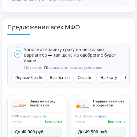
Предложения всех МФО
Заполните заявку сразу на несколько
вариантов — так шанс на одобрение будет
выше
Показано
73
займов по вашим условиям
Первый без %
Бесплатно
Онлайн
На карту
Быст
Заем на карту
Первый заём без
бесплатно
процентов
МФК «Быстроденьги»
МКК Займ-Экспресс
Бесплатно
Бесплатно
Ставка
Ставка
До 40 000 руб.
До 49 500 руб.