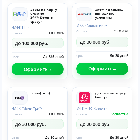
Займ на карту
Заём на самых
онлайн
выгодных
24/7(Деньги
условиях
сразу)
МКК «Кэшмагнит»
«МФК НФ»
От 0.80%
Ставка
От 0.80%
Ставка
До 30 000 руб.
До 100 000 руб.
До 30 дней
Срок
До 365 дней
Срок
Оформить
Оформить
Займ(Fin5)
Деньги на карту
быстро
«МКК "Мани Три"»
МФК «495 Кредит»
От 0.80%
Бесплатно
Ставка
Ставка
До 30 000 руб.
До 20 000 руб.
До 30 дней
До 30 дней
Срок
Срок