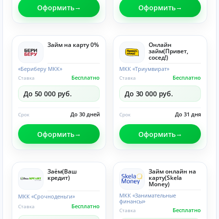
Оформить
Оформить
Займ на карту 0%
Онлайн
займ(Привет,
сосед!)
«Бериберу МКК»
МКК «Триумвират»
Бесплатно
Бесплатно
Ставка
Ставка
До 50 000 руб.
До 30 000 руб.
До 30 дней
До 31 дня
Срок
Срок
Оформить
Оформить
Заём(Ваш
Займ онлайн на
кредит)
карту(Skela
Money)
МКК «Занимательные
МКК «Срочноденьги»
финансы»
Бесплатно
Ставка
Бесплатно
Ставка