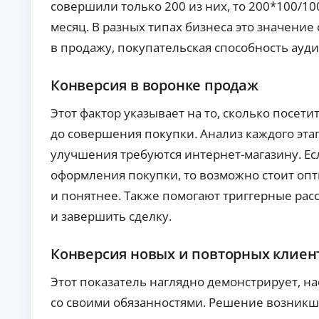
совершили только 200 из них, то 200*100/100
б
ан
ия
е
месяц. В разных типах бизнеса это значение
.
з
п
в продажу, покупательская способность ауд
е
р
Конверсия в воронке продаж
в
о
Этот фактор указывает на то, сколько посет
н
а
до совершения покупки. Анализ каждого эта
ч
улучшения требуются интернет-магазину. Е
а
л
оформления покупки, то возможно стоит опт
ь
и понятнее. Также помогают триггерные рас
н
о
и завершить сделку.
г
о
в
Конверсия новых и повторных клиен
з
н
Этот показатель наглядно демонстрирует, н
о
со своими обязанностями. Решение возникши
с
а