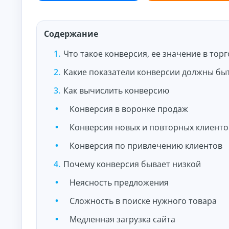
и
По
лу
че
Содержание
ни
К
е
на
р
Что такое конверсия, ее значение в тор
ли
е
чн
Какие показатели конверсии должны бы
д
ы
и
м
Как вычислить конверсию
т
и:
ы
су
Конверсия в воронке продаж
м
о
м
н
ы,
Конверсия новых и повторных клиенто
л
ст
а
ав
Конверсия по привлечению клиентов
й
ка
и
н
Почему конверсия бывает низкой
ср
н
ок.
а
Неясность предложения
к
а
Сложность в поиске нужного товара
р
т
Медленная загрузка сайта
у