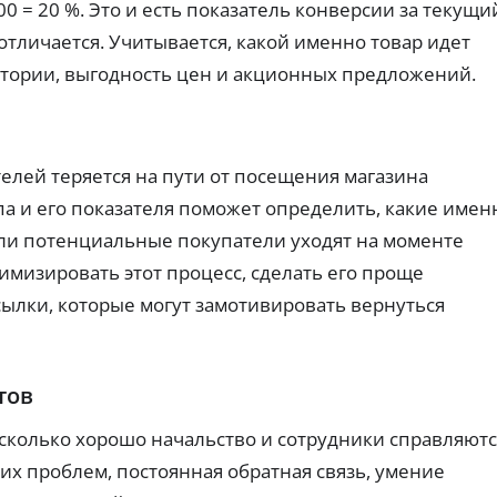
е
су
0 = 20 %. Это и есть показатель конверсии за текущи
х
сл
з
Сн
уг
 отличается. Учитывается, какой именно товар идет
з
ят
и
а
итории, выгодность цен и акционных предложений.
ие
дл
л
на
я
Д
о
ли
ус
чн
е
ко
г
ых
ре
б
а
:
ни
е
ителей теряется на пути от посещения магазина
Бе
ко
я
т
з
ми
оф
па и его показателя поможет определить, какие имен
об
о
сс
ор
ес
в
ии
мл
сли потенциальные покупатели уходят на моменте
З
пе
,
ен
ы
че
а
ли
ия
имизировать этот процесс, сделать его проще
е
ни
й
ми
.
к
я:
сылки, которые могут замотивировать вернуться
ты
м
тр
а
и
ы
еб
р
ль
б
ов
го
т
е
ан
тн
ы
ия
з
тов
ые
Кэ
и
п
ус
ш
ма
ло
о
асколько хорошо начальство и сотрудники справляютс
бэ
кс
ви
с
к,
и
я.
х проблем, постоянная обратная связь, умение
Б
р
пр
ма
оц
е
ль
е