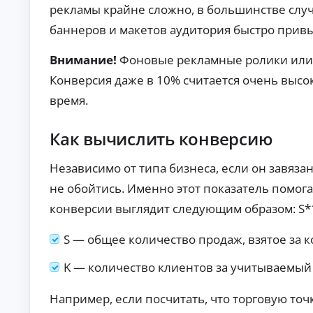
то
т
рекламы крайне сложно, в большинстве случ
в с
о
по
баннеров и макетов аудитория быстро привы
к
вы
р
ш
Внимание!
Фоновые рекламные ролики или 
е
ен
но
д
Конверсия даже в 10% считается очень высо
й
и
ве
время.
т
ро
ы
ят
но
Кр
Как вычислить конверсию
ст
ед
ь
ит
ю
на
Независимо от типа бизнеса, если он завяза
А
од
ав
об
то:
в
не обойтись. Именно этот показатель помог
ре
ус
т
ни
конверсии выглядит следующим образом: S*
ло
о
я.
ви
к
я,
S — общее количество продаж, взятое за 
р
ст
е
ав
ки
д
K — количество клиентов за учитываемый
и
и
тр
т
еб
Например, если посчитать, что торговую точк
ы
ов