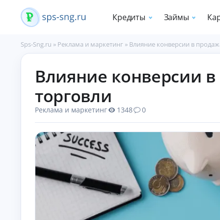
Кредиты
Займы
Ка
Sps-Sng.ru
»
Реклама и маркетинг
»
Влияние конверсии в продаж
П
Влияние конверсии в
о
т
торговли
р
е
Реклама и маркетинг
1348
0
б
и
т
е
л
ь
с
к
и
е
к
р