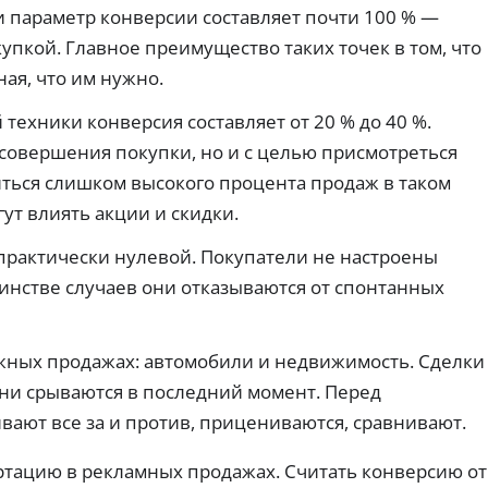
пл
е
ка
а
и параметр конверсии составляет почти 100 % —
ат
к
к
й
еж
упкой. Главное преимущество таких точек в том, что
вз
а
м
ей
ят
р
ы
и
ая, что им нужно.
ь
по
т
б
пе
дп
ы
е
рв
техники конверсия составляет от 20 % до 40 %.
ис
ы
с
з
ок.
 совершения покупки, но и с целью присмотреться
й
п
к
за
л
о
биться слишком высокого процента продаж в таком
й
о
м
м
ут влиять акции и скидки.
х
и
бе
о
з
с
практически нулевой. Покупатели не настроены
пе
й
с
ре
К
и
инстве случаев они отказываются от спонтанных
пл
И
и
ат
Ва
ы.
Бе
ри
з
ан
ложных продажах: автомобили и недвижимость. Сделки
ко
ты
м
К
они срываются в последний момент. Перед
З
пр
ис
и
р
си
а
ают все за и против, прицениваются, сравнивают.
пр
й
е
й
ос
и
д
м
ро
ск
тацию в рекламных продажах. Считать конверсию от
и
ы
чк
ры