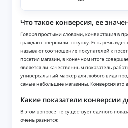
п
р
а
в
Что такое конверсия, ее значе
о
к
Говоря простыми словами, конвертация в пр
М
ин
граждан совершили покупку. Есть речь идет 
и
называют соотношение покупателей к посети
му
К
м
посетил магазин, в конечном итоге соверша
до
р
ку
е
является ли качественным показатель работ
ме
д
нт
универсальный маркер для любого вида про
и
ов
т
:
самые небольшие магазины. Конверсия это в
ы
за
яв
о
ка
Какие показатели конверсии 
н
бе
л
з
а
сп
В этом вопросе не существует единого показ
й
ра
во
очень разнится:
н
к о
Ди
до