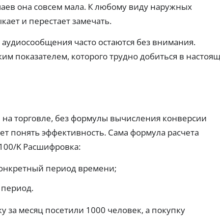
т
ч
ах:
ты
аев она совсем мала. К любому виду наружных
н
тр
е
х
еб
кает и перестает замечать.
пл
ы
р
ов
ат
е
е
ан
еж
к
з
аудиосообщения часто остаются без внимания.
ия
ей
а
Г
и
по
ким показателем, которого трудно добиться в настоя
р
о
ве
вы
ро
т
да
с
ят
че
ы
у
но
.
с
с
ст
о
л
ь
с
у
од
об
н
г
н на торговле, без формулы вычисления конверсии
ре
я
и
ни
ает понять эффективность. Сама формула расчета
т
Ид
я.
и
ен
100/K Расшифровка:
ти
я
ф
н
З
ик
конкретный период времени;
а
ац
а
л
ия
й
 период.
и
че
м
ре
ч
ы
з
н
у за месяц посетили 1000 человек, а покупку
б
Го
ы