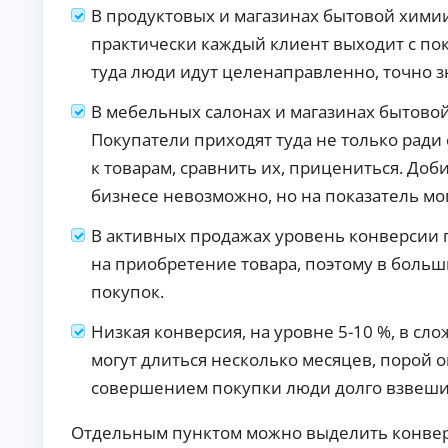
ст
В продуктовых и магазинах бытовой хими
хо
ан
да
ци
практически каждый клиент выходит с пок
х.
К
он
туда люди идут целенаправленно, точно зн
но
р
е
е
оф
В мебельных салонах и магазинах бытовой 
д
ор
и
мл
Покупатели приходят туда не только ради
т
ен
к товарам, сравнить их, прицениться. До
ы
ие
бе
б
бизнесе невозможно, но на показатель мог
з
е
ви
з
зи
В активных продажах уровень конверсии 
о
та
на приобретение товара, поэтому в больш
т
в
оф
к
покупок.
ис
а
.
з
Низкая конверсия, на уровне 5-10 %, в с
а
могут длиться несколько месяцев, порой 
По
дб
совершением покупки люди долго взвешив
ор
ва
А
ри
Отдельным пунктом можно выделить конвер
ан
в