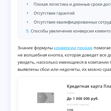
Плохая логистика и длинные сроки дос
О
нл
ай
Отсутствие гарантий
н-
К
за
Отсутствие квалифицированных сотру
яв
р
ка
е
Способы увеличение конверсии клиенто
и
д
за
и
чи
т
сл
Знание формулы
конверсии продаж
помогает
ы
ен
ие
н
не волшебная кнопка, которая доведет все 
ср
а
ед
увидеть, насколько имеющиеся в компании п
л
ст
и
в
выявлены сбои или недочеты, их можно сраз
ч
на
ка
н
рт
ы
у.
м
Кредитная карта Пл
и
сумма:
б
До 1 000 000 руб.
е
з
льготный период:
с
120