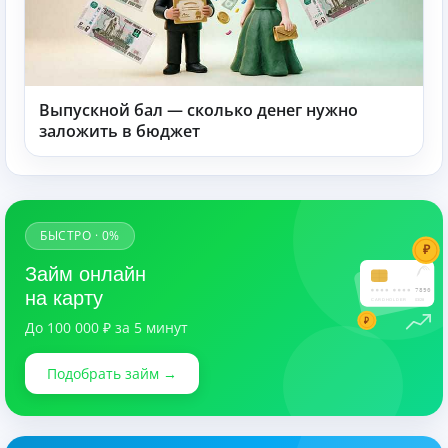
Выпускной бал — сколько денег нужно
заложить в бюджет
БЫСТРО · 0%
₽
Займ онлайн
7890
на карту
CARDHOLDER
03/28
₽
До 100 000 ₽ за 5 минут
Подобрать займ →