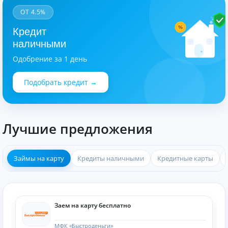
ОТ 4.5%
%
Кредит
наличными
Одобрение за 1 день
Подобрать кредит →
Лучшие предложения
Займы на карту
Кредиты наличными
Кредитные карты
Заем на карту бесплатно
МФК «Быстроденьги»