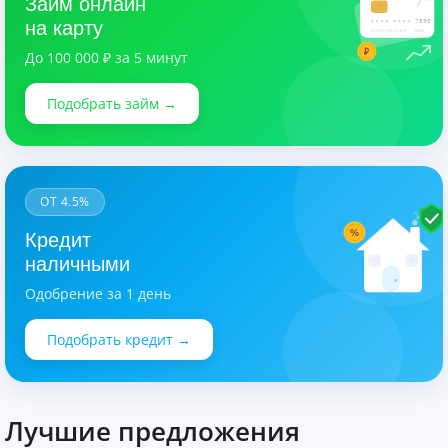
Займ онлайн
7890
на карту
CARDHOLDER
03/28
₽
До 100 000 ₽ за 5 минут
Подобрать займ →
ОТ 4.5%
%
Кредит
наличными
Одобрение за 1 день
Подобрать кредит →
Лучшие предложения