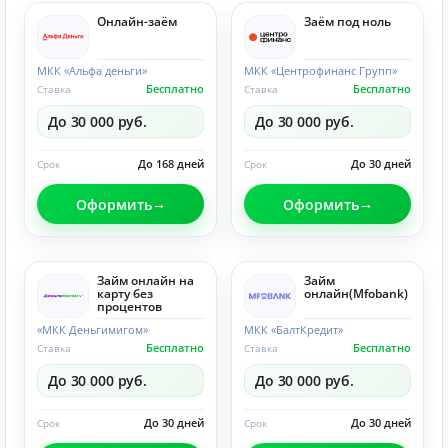
Онлайн-заём
Заём под ноль
МКК «Альфа деньги»
МКК «Центрофинанс Групп»
Бесплатно
Бесплатно
Ставка
Ставка
До 30 000 руб.
До 30 000 руб.
До 168 дней
До 30 дней
Срок
Срок
Оформить
Оформить
Займ онлайн на
Займ
карту без
онлайн(Mfobank)
процентов
«МКК Деньгимигом»
МКК «БалтКредит»
Бесплатно
Бесплатно
Ставка
Ставка
До 30 000 руб.
До 30 000 руб.
До 30 дней
До 30 дней
Срок
Срок