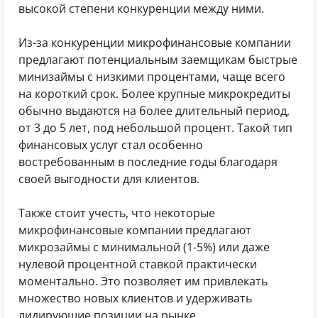
высокой степени конкуренции между ними.
Из-за конкуренции микрофинансовые компании
предлагают потенциальным заемщикам быстрые
минизаймы с низкими процентами, чаще всего
на короткий срок. Более крупные микрокредиты
обычно выдаются на более длительный период,
от 3 до 5 лет, под небольшой процент. Такой тип
финансовых услуг стал особенно
востребованным в последние годы благодаря
своей выгодности для клиентов.
Также стоит учесть, что некоторые
микрофинансовые компании предлагают
микрозаймы с минимальной (1-5%) или даже
нулевой процентной ставкой практически
моментально. Это позволяет им привлекать
множество новых клиентов и удерживать
лидирующие позиции на рынке.