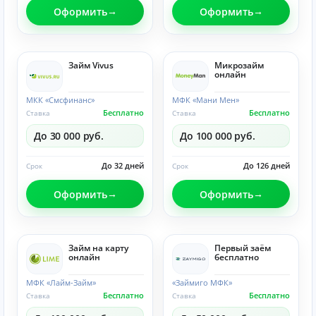
Оформить
Оформить
Займ Vivus
Микрозайм
онлайн
МКК «Смсфинанс»
МФК «Мани Мен»
Бесплатно
Бесплатно
Ставка
Ставка
До 30 000 руб.
До 100 000 руб.
До 32 дней
До 126 дней
Срок
Срок
Оформить
Оформить
Займ на карту
Первый заём
онлайн
бесплатно
МФК «Лайм-Займ»
«Займиго МФК»
Бесплатно
Бесплатно
Ставка
Ставка