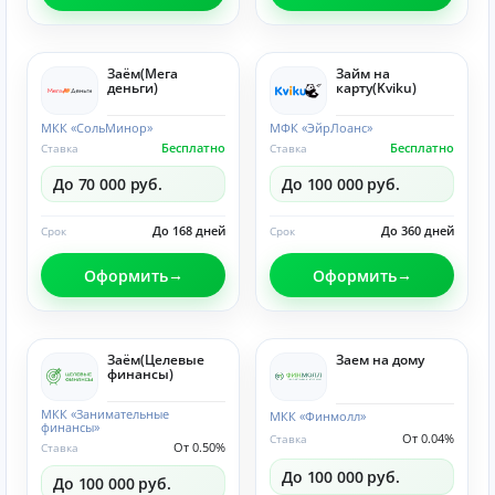
Заём(Мега
Займ на
деньги)
карту(Kviku)
МКК «СольМинор»
МФК «ЭйрЛоанс»
Бесплатно
Бесплатно
Ставка
Ставка
До 70 000 руб.
До 100 000 руб.
До 168 дней
До 360 дней
Срок
Срок
Оформить
Оформить
Заём(Целевые
Заем на дому
финансы)
МКК «Занимательные
МКК «Финмолл»
финансы»
От 0.04%
Ставка
От 0.50%
Ставка
До 100 000 руб.
До 100 000 руб.