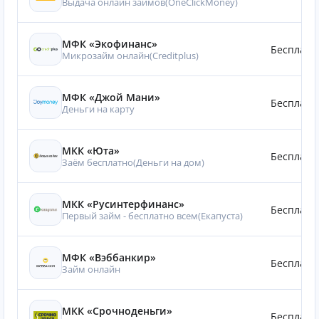
Выдача онлайн займов(OneClickMoney)
МФК «Экофинанс»
Бесплатн
Микрозайм онлайн(Creditplus)
МФК «Джой Мани»
Бесплатн
Деньги на карту
МКК «Юта»
Бесплатн
Заём бесплатно(Деньги на дом)
МКК «Русинтерфинанс»
Бесплатн
Первый займ - бесплатно всем(Eкапуста)
МФК «Вэббанкир»
Бесплатн
Займ онлайн
МКК «Срочноденьги»
Бесплатн