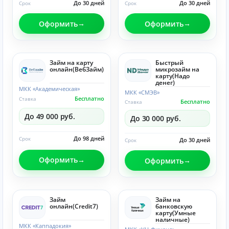
До 30 дней
До 30 дней
Срок
Срок
Оформить
Оформить
Займ на карту
Быстрый
онлайн(ВебЗайм)
микрозайм на
карту(Надо
денег)
МКК «Академическая»
МКК «СМЭВ»
Бесплатно
Ставка
Бесплатно
Ставка
До 49 000 руб.
До 30 000 руб.
До 98 дней
Срок
До 30 дней
Срок
Оформить
Оформить
Займ
Займ на
онлайн(Credit7)
банковскую
карту(Умные
наличные)
МКК «Каппадокия»