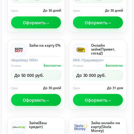
До 30 дней
До 30 дней
Срок
Срок
Оформить
Оформить
Займ на карту 0%
Онлайн
займ(Привет,
сосед!)
«Бериберу МКК»
МКК «Триумвират»
Бесплатно
Бесплатно
Ставка
Ставка
До 50 000 руб.
До 30 000 руб.
До 30 дней
До 31 дня
Срок
Срок
Оформить
Оформить
Заём(Ваш
Займ онлайн на
кредит)
карту(Skela
Money)