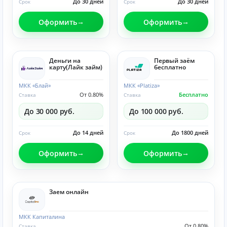
До 30 дней
До 30 дней
Срок
Срок
Оформить
Оформить
Деньги на
Первый заём
карту(Лайк займ)
бесплатно
МКК «Блай»
МКК «Platiza»
От 0.80%
Бесплатно
Ставка
Ставка
До 30 000 руб.
До 100 000 руб.
До 14 дней
До 1800 дней
Срок
Срок
Оформить
Оформить
Заем онлайн
МКК Капиталина
От 0.80%
Ставка