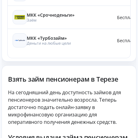
МКК «Срочноденьги»
Бесплатн
Заём
МКК «Турбозайм»
Бесплатн
Деньги на любые цели
Взять займ пенсионерам в Терезе
На сегодняшний день доступность займов для
пенсионеров значительно возросла. Теперь
достаточно подать онлайн-заявку в
микрофинансовую организацию для
оперативного получения денежных средств.
Условия выдачи займа пенсионерам