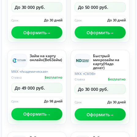
До 30 000 руб.
До 50 000 руб.
До 30 дней
До 30 дней
Срок
Срок
Оформить
Оформить
Займ на карту
Быстрый
онлайн(ВебЗайм)
микрозайм на
карту(Надо
денег)
МКК «Академическая»
МКК «СМЭВ»
Бесплатно
Ставка
Бесплатно
Ставка
До 49 000 руб.
До 30 000 руб.
До 98 дней
Срок
До 30 дней
Срок
Оформить
Оформить