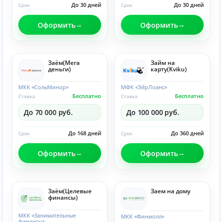
До 30 дней
До 30 дней
Срок
Срок
Оформить
Оформить
Заём(Мега
Займ на
деньги)
карту(Kviku)
МКК «СольМинор»
МФК «ЭйрЛоанс»
Бесплатно
Бесплатно
Ставка
Ставка
До 70 000 руб.
До 100 000 руб.
До 168 дней
До 360 дней
Срок
Срок
Оформить
Оформить
Заём(Целевые
Заем на дому
финансы)
МКК «Занимательные
МКК «Финмолл»
финансы»