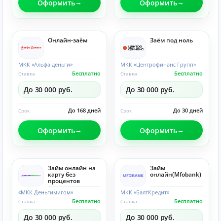
Оформить
Оформить
Онлайн-заём
Заём под ноль
МКК «Альфа деньги»
МКК «Центрофинанс Групп»
Бесплатно
Бесплатно
Ставка
Ставка
До 30 000 руб.
До 30 000 руб.
До 168 дней
До 30 дней
Срок
Срок
Оформить
Оформить
Займ онлайн на
Займ
карту без
онлайн(Mfobank)
процентов
«МКК Деньгимигом»
МКК «БалтКредит»
Бесплатно
Бесплатно
Ставка
Ставка
До 30 000 руб.
До 30 000 руб.