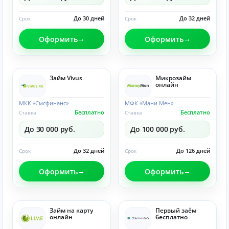
До 30 дней
До 32 дней
Срок
Срок
Оформить
Оформить
Займ Vivus
Микрозайм
онлайн
МКК «Смсфинанс»
МФК «Мани Мен»
Бесплатно
Бесплатно
Ставка
Ставка
До 30 000 руб.
До 100 000 руб.
До 32 дней
До 126 дней
Срок
Срок
Оформить
Оформить
Займ на карту
Первый заём
онлайн
бесплатно