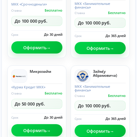
МКК «Занимательные
МКК «Срочноденьги»
финансы»
Бесплатно
Ставка
Бесплатно
Ставка
До 100 000 руб.
До 100 000 руб.
До 30 дней
Срок
До 365 дней
Срок
Оформить
Оформить
Микрозайм
Займ(у
Абрамовича)
МКК «Занимательные
«Хурма Кредит МКК»
финансы»
Бесплатно
Ставка
Бесплатно
Ставка
До 50 000 руб.
До 100 000 руб.
До 30 дней
Срок
До 365 дней
Срок
Оформить
Оформить