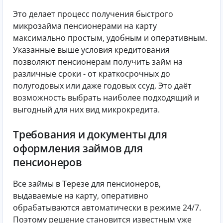
Это делает процесс получения быстрого
микрозайма пенсионерами на карту
максимально простым, удобным и оперативным.
Указанные выше условия кредитования
позволяют пенсионерам получить займ на
различные сроки - от краткосрочных до
полугодовых или даже годовых ссуд. Это даёт
возможность выбрать наиболее подходящий и
выгодный для них вид микрокредита.
Требования и документы для
оформления займов для
пенсионеров
Все займы в Терезе для пенсионеров,
выдаваемые на карту, оперативно
обрабатываются автоматически в режиме 24/7.
Поэтому решение становится известным уже