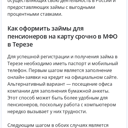
осуществляющих свою деятельность в России и
предоставляющих займы с выгодными
процентными ставками.
Как оформить займы для
пенсионеров на карту срочно в МФО
в Терезе
Для успешной регистрации и получения займа в
Терезе необходимо иметь паспорт и мобильный
телефон. Первым шагом является заполнение
онлайн-заявки на кредит на официальном сайте.
Альтернативный вариант — посещение офиса
компании для заполнения бумажной анкеты.
Этот способ может быть более удобным для
пенсионеров, поскольку работа с компьютером
нередко вызывает у них трудности.
Следующим шагом в обоих случаях является