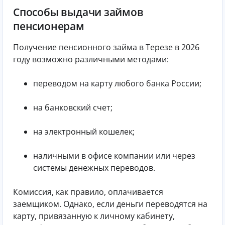
Способы выдачи займов
пенсионерам
Получение пенсионного займа в Терезе в 2026
году возможно различными методами:
переводом на карту любого банка России;
на банковский счет;
на электронный кошелек;
наличными в офисе компании или через
системы денежных переводов.
Комиссия, как правило, оплачивается
заемщиком. Однако, если деньги переводятся на
карту, привязанную к личному кабинету,