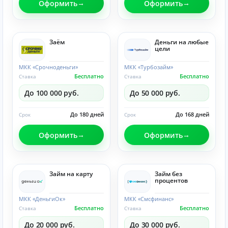
Оформить
Оформить
Заём
Деньги на любые
цели
МКК «Срочноденьги»
МКК «Турбозайм»
Бесплатно
Бесплатно
Ставка
Ставка
До 100 000 руб.
До 50 000 руб.
До 180 дней
До 168 дней
Срок
Срок
Оформить
Оформить
Займ на карту
Займ без
процентов
МКК «ДеньгиОк»
МКК «Смсфинанс»
Бесплатно
Бесплатно
Ставка
Ставка
До 20 000 руб.
До 30 000 руб.