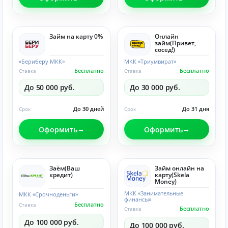
Займ на карту 0%
Онлайн
займ(Привет,
сосед!)
«Бериберу МКК»
МКК «Триумвират»
Бесплатно
Бесплатно
Ставка
Ставка
До 50 000 руб.
До 30 000 руб.
До 30 дней
До 31 дня
Срок
Срок
Оформить
Оформить
Заём(Ваш
Займ онлайн на
кредит)
карту(Skela
Money)
МКК «Занимательные
МКК «Срочноденьги»
финансы»
Бесплатно
Ставка
Бесплатно
Ставка
До 100 000 руб.
До 100 000 руб.