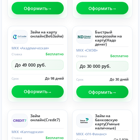
Оформить
Оформить
Займ на карту
Быстрый
онлайн(ВебЗайм)
микрозайм на
карту(Надо
денег)
МКК «Академическая»
МКК «СМЭВ»
Бесплатно
Ставка
Бесплатно
Ставка
До 49 000 руб.
До 30 000 руб.
До 98 дней
Срок
До 30 дней
Срок
Оформить
Оформить
Займ
Займ на
онлайн(Credit7)
банковскую
карту(Умные
наличные)
МКК «Каппадокия»
МКК «УН-Финанс»
Бесплатно
Ставка
От 0.80%
Ставка