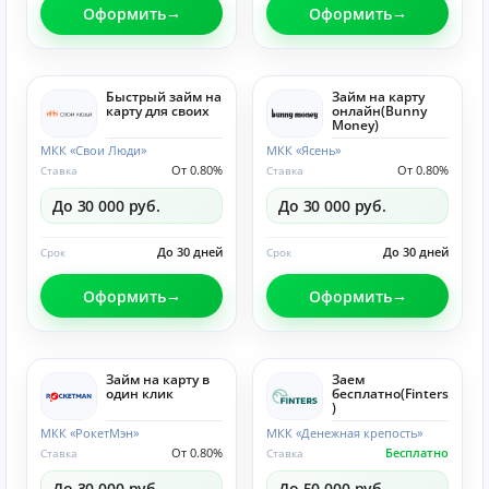
Оформить
Оформить
Быстрый займ на
Займ на карту
карту для своих
онлайн(Bunny
Money)
МКК «Свои Люди»
МКК «Ясень»
От 0.80%
От 0.80%
Ставка
Ставка
До 30 000 руб.
До 30 000 руб.
До 30 дней
До 30 дней
Срок
Срок
Оформить
Оформить
Займ на карту в
Заем
один клик
бесплатно(Finters
)
МКК «РокетМэн»
МКК «Денежная крепость»
От 0.80%
Бесплатно
Ставка
Ставка
До 30 000 руб.
До 50 000 руб.