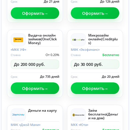
До 21 дня
До 126 дней
Срок
Срок
Оформить
Оформить
Выдача онлайн
Микрозайм
займов(OneClick
онлайн(Creditplu
Money)
s)
«МКК УФ»
МФК «Экофинанс»
От 0.20%
Бесплатно
Ставка
Ставка
До 200 000 руб.
До 30 000 руб.
До 735 дней
До 20 дней
Срок
Срок
Оформить
Оформить
Деньги на карту
Заём
бесплатно(Деньг
и на дом)
МФК «Джой Мани»
МКК «Юта»
Бесплатно
Бесплатно