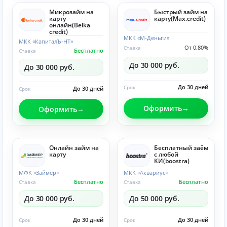
Микрозайм на
Быстрый займ на
карту
карту(Max.credit)
онлайн(Belka
credit)
МКК «М-Деньги»
МКК «КапиталЪ-НТ»
От 0.80%
Ставка
Бесплатно
Ставка
До 30 000 руб.
До 30 000 руб.
До 30 дней
Срок
До 30 дней
Срок
Оформить
Оформить
Онлайн займ на
Бесплатный заём
карту
с любой
КИ(boostra)
МФК «Займер»
МКК «Аквариус»
Бесплатно
Бесплатно
Ставка
Ставка
До 30 000 руб.
До 50 000 руб.
До 30 дней
До 30 дней
Срок
Срок