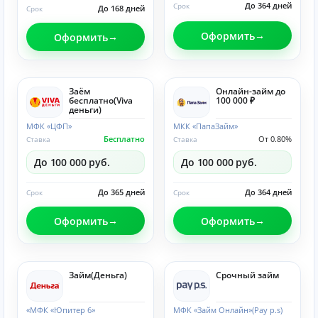
До 364 дней
Срок
До 168 дней
Срок
Оформить
Оформить
Заём
Онлайн-займ до
бесплатно(Viva
100 000 ₽
деньги)
МФК «ЦФП»
МКК «ПапаЗайм»
Бесплатно
От 0.80%
Ставка
Ставка
До 100 000 руб.
До 100 000 руб.
До 365 дней
До 364 дней
Срок
Срок
Оформить
Оформить
Займ(Деньга)
Срочный займ
«МФК «Юпитер 6»
МФК «Займ Онлайн»(Pay p.s)