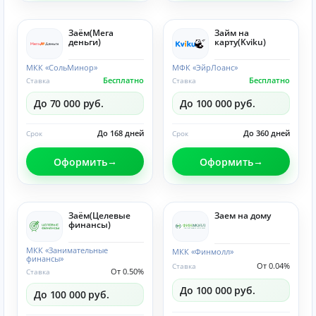
Заём(Мега
Займ на
деньги)
карту(Kviku)
МКК «СольМинор»
МФК «ЭйрЛоанс»
Бесплатно
Бесплатно
Ставка
Ставка
До 70 000 руб.
До 100 000 руб.
До 168 дней
До 360 дней
Срок
Срок
Оформить
Оформить
Заём(Целевые
Заем на дому
финансы)
МКК «Занимательные
МКК «Финмолл»
финансы»
От 0.04%
Ставка
От 0.50%
Ставка
До 100 000 руб.
До 100 000 руб.