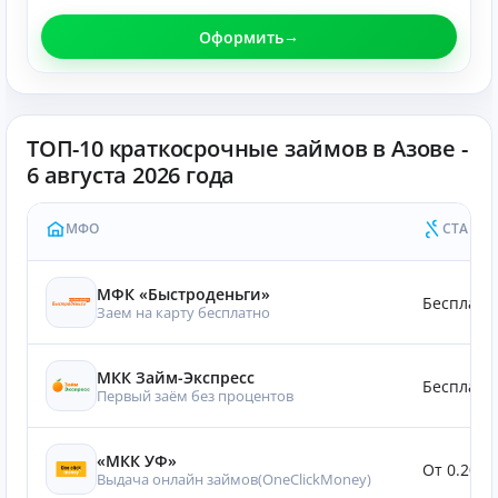
Оформить
ТОП-10 краткосрочные займов в Азове -
6 августа 2026 года
МФО
СТАВКА
МФК «Быстроденьги»
Бесплатн
Заем на карту бесплатно
МКК Займ-Экспресс
Бесплатн
Первый заём без процентов
«МКК УФ»
От 0.20%
Выдача онлайн займов(OneClickMoney)