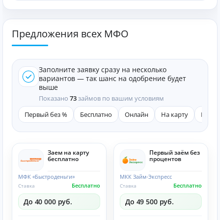
Предложения всех МФО
Заполните заявку сразу на несколько
вариантов — так шанс на одобрение будет
выше
Показано
73
займов по вашим условиям
Первый без %
Бесплатно
Онлайн
На карту
Быст
Заем на карту
Первый заём без
бесплатно
процентов
МФК «Быстроденьги»
МКК Займ-Экспресс
Бесплатно
Бесплатно
Ставка
Ставка
До 40 000 руб.
До 49 500 руб.