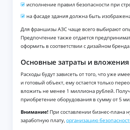
то
т
исполнение правил безопасности при стро
в с
о
по
к
на фасаде здания должна быть изображен
вы
р
ш
е
ен
Для франшизы АЗС чаще всего выбирают опыт
но
д
й
и
Предпочтение также отдается предпринимат
ве
т
ро
оформить в соответствии с дизайном бренда
ы
ят
но
Кр
ст
ед
Основные затраты и вложения
ь
ит
ю
на
А
од
ав
Расходы будут зависеть от того, что уже имее
об
то:
в
ре
ус
и готовый объект, ему остается только пере
т
ни
ло
о
вложить не менее 1 миллиона рублей. Получ
я.
ви
к
я,
приобретение оборудования в сумму от 5 м
р
ст
е
ав
ки
д
Внимание!
При составлении бизнес-плана н
и
и
тр
заработную плату,
организацию безопасност
т
еб
ы
ов