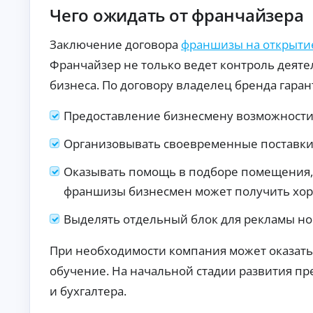
б
ан
Чего ожидать от франчайзера
ия
е
.
з
Заключение договора
франшизы на открыти
п
е
Франчайзер не только ведет контроль деяте
р
бизнеса. По договору владелец бренда гаран
в
о
н
Предоставление бизнесмену возможности 
а
ч
Организовывать своевременные поставки
а
л
Оказывать помощь в подборе помещения, 
ь
франшизы бизнесмен может получить хор
н
о
г
Выделять отдельный блок для рекламы но
о
в
При необходимости компания может оказать
з
обучение. На начальной стадии развития п
н
о
и бухгалтера.
с
а