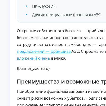
О
НК «Лукойл»
нл
ай
Другие официальные франшизы АЗС
н-
К
за
яв
р
ка
е
Открытие собственного бизнеса — прибыльно
и
д
за
и
бизнесмены начинают свою деятельность с
чи
т
сл
сотрудничества с известным брендом — гара
ы
ен
ие
н
предложений — франшиза
АЗС. Спрос на то
ср
а
ед
вложений очень
велика.
л
ст
и
в
{banner_zaem.ru}
ч
на
ка
н
рт
ы
Преимущества и возможные т
у.
м
и
Приобретение франшизы заправки известног
б
е
снизит риски возможных убытков. Подписани
з
с
или оказание услуг от имени знаменитой ко