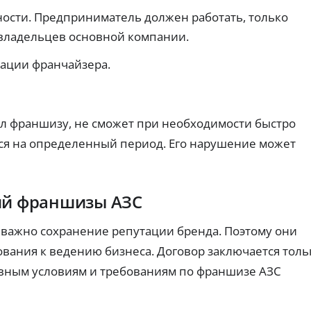
пл
е
ка
а
ат
ости. Предприниматель должен работать, только
к
к
й
еж
вз
а
м
владельцев основной компании.
ей
ят
р
ы
и
ь
по
т
б
пе
тации франчайзера.
дп
ы
е
рв
ис
ы
с
з
ок.
й
п
к
за
л
о
й
 франшизу, не сможет при необходимости быстро
о
м
м
х
и
бе
ется на определенный период. Его нарушение может
о
з
с
пе
й
с
ре
К
и
пл
И
и
ат
ий франшизы АЗС
Ва
ы.
Бе
ри
з
ан
ко
важно сохранение репутации бренда. Поэтому они
ты
м
К
З
вания к ведению бизнеса. Договор заключается толь
пр
ис
и
р
си
а
овным условиям и требованиям по франшизе АЗС
пр
й
е
й
ос
и
д
м
ро
ск
и
ы
чк
ры