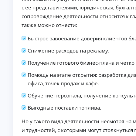
п
с ее представителями, юридическая, бухгал
р
а
сопровождение деятельности относится к гл
в
также можно отнести:
о
к
Быстрое завоевание доверия клиентов бл
М
ин
и
Снижение расходов на рекламу.
му
К
м
Получение готового бизнес-плана и четко
до
р
ку
е
ме
Помощь на этапе открытия: разработка ди
д
нт
и
офиса, точек продаж и кафе.
ов
т
:
ы
за
Обучение персонала, получение консульт
яв
о
ка
н
Выгодные поставки топлива.
бе
л
з
а
сп
Но у такого вида деятельности несмотря на
й
ра
во
н
и трудностей, с которыми могут столкнуться
к о
Ди
до