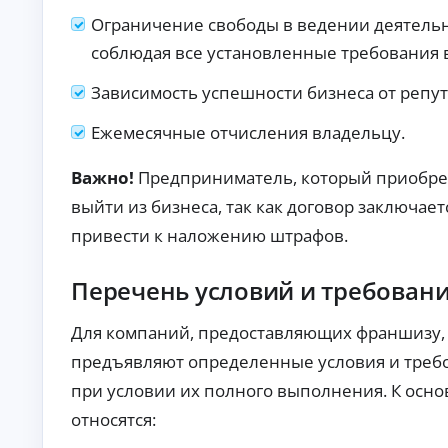
ст
хо
Ограничение свободы в ведении деятельн
ан
да
ци
х.
соблюдая все установленные требования 
К
он
но
р
е
Зависимость успешности бизнеса от репу
е
оф
д
ор
и
Ежемесячные отчисления владельцу.
мл
т
ен
ы
ие
Важно!
Предприниматель, который приобрел
бе
б
з
выйти из бизнеса, так как договор заключа
е
ви
з
зи
привести к наложению штрафов.
о
та
т
в
оф
к
Перечень условий и требован
ис
а
.
з
Для компаний, предоставляющих франшизу, 
а
предъявляют определенные условия и требо
По
дб
при условии их полного выполнения. К осн
ор
ва
относятся:
А
ри
ан
в