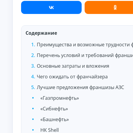
и
По
лу
че
ни
К
е
на
р
Содержание
ли
е
чн
д
Преимущества и возможные трудности 
ы
и
м
т
и:
Перечень условий и требований франш
ы
су
м
о
Основные затраты и вложения
м
н
ы,
л
Чего ожидать от франчайзера
ст
а
ав
Лучшие предложения франшизы АЗС
й
ка
и
н
ср
«Газпромнефть»
н
ок.
а
«Cибнефть»
к
а
«Башнефть»
р
т
НК Shell
у