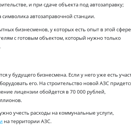
т
ч
ах:
ты
ительстве, и при сдаче объекта под автозаправку;
н
тр
е
х
еб
пл
ы
р
а символика автозаправочной станции.
ов
ат
е
е
ан
еж
к
з
ия
ей
ных бизнесменов, у которых есть опыт в этой сфере
а
Г
и
по
р
о
ве
вы
елям с готовым объектом, который нужно только
ро
т
да
с
ят
че
ы
.
у
но
.
с
с
ст
о
л
ь
с
у
од
об
н
г
ре
я
и
тся у будущего бизнесмена. Если у него уже есть учас
ни
т
Ид
я.
оборудовать его. На строительство новой АЗС придетс
и
ен
ти
я
ение лицензии обойдется в 70 000 рублей,
ф
н
З
ик
иллионов.
а
ац
а
л
ия
й
ужно учесть расходы на коммунальные услуги,
и
че
м
ре
ч
ы
и
на территории АЗС.
з
н
б
Го
ы