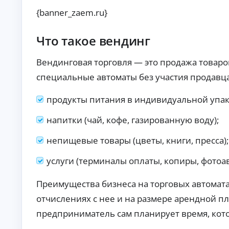
О
{banner_zaem.ru}
нл
ай
н-
Что такое вендинг
К
за
яв
р
ка
е
Вендинговая торговля — это продажа товаро
и
д
за
специальные автоматы без участия продавца
и
чи
т
сл
продукты питания в индивидуальной упаков
ы
ен
ие
н
ср
а
напитки (чай, кофе, газированную воду);
ед
л
ст
и
непищевые товары (цветы, книги, пресса);
в
ч
на
ка
н
услуги (терминалы оплаты, копиры, фотоа
рт
ы
у.
м
Преимущества бизнеса на торговых автомата
и
б
отчислениях с нее и на размере арендной пл
е
предприниматель сам планирует время, кото
з
с