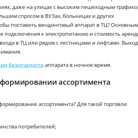
т
ч
ах:
ты
ниях, даже на улицах с высоким пешеходным трафико
н
тр
е
х
еб
пл
ы
р
льшим спросом в ВУЗах, больницах и других
ов
ат
е
е
ан
еж
обы поставить вендинговый аппарат в ТЦ? Основным
к
з
ия
ей
а
Г
и
по
ие подключения к электропитанию и стоимость аренд
р
о
ве
вы
ро
входа в ТЦ или рядом с лестницами и лифтами. Выход
т
да
с
ят
че
ы
у
нимания.
но
.
с
с
ст
о
л
ь
ции безопасности
аппарата в ночное время.
с
у
од
об
н
г
ре
я
и
 формировании ассортимента
ни
т
Ид
я.
и
ен
ти
я
ф
н
формирование ассортимента? Для такой торговли
З
ик
а
ац
а
л
ия
й
и
че
м
ре
ч
инства потребителей;
ы
з
н
б
Го
ы