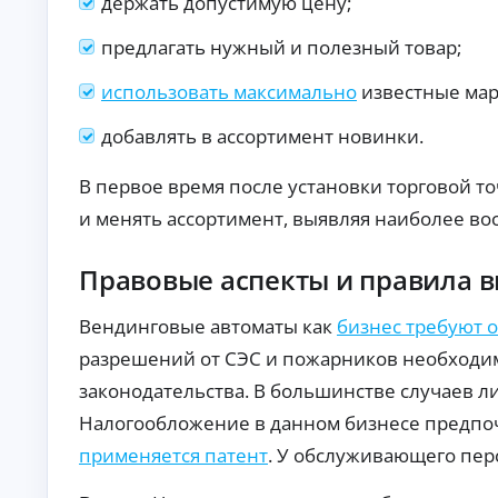
держать допустимую цену;
б
ан
ия
е
предлагать нужный и полезный товар;
.
з
п
использовать максимально
известные мар
е
р
добавлять в ассортимент новинки.
в
о
н
В первое время после установки торговой т
а
и менять ассортимент, выявляя наиболее во
ч
а
л
Правовые аспекты и правила 
ь
н
Вендинговые автоматы как
бизнес требуют 
о
г
разрешений от СЭС и пожарников необходим
о
в
законодательства. В большинстве случаев л
з
Налогообложение в данном бизнесе предпо
н
о
применяется патент
. У обслуживающего пер
с
а