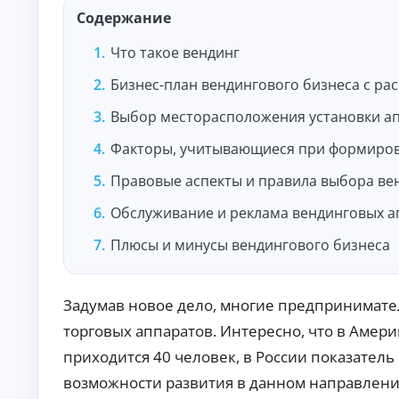
и
Содержание
По
лу
че
Что такое вендинг
ни
К
е
Бизнес-план вендингового бизнеса с ра
на
р
ли
е
Выбор месторасположения установки а
чн
д
ы
и
Факторы, учитывающиеся при формиров
м
т
и:
ы
су
Правовые аспекты и правила выбора ве
м
о
м
н
Обслуживание и реклама вендинговых а
ы,
л
ст
Плюсы и минусы вендингового бизнеса
а
ав
й
ка
и
н
ср
н
Задумав новое дело, многие предпринимате
ок.
а
к
торговых аппаратов. Интересно, что в Амери
а
приходится 40 человек, в России показатель
р
т
возможности развития в данном направлени
у