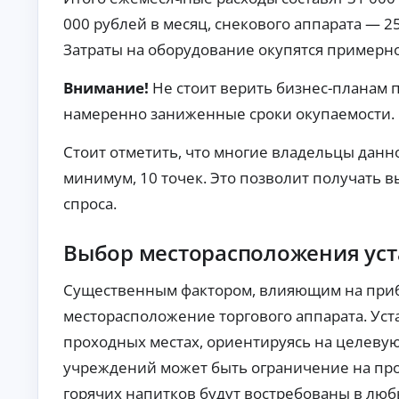
ст
хо
ан
000 рублей в месяц, снекового аппарата — 25
да
ци
х.
К
Затраты на оборудование окупятся примерно 
он
но
р
е
е
Внимание!
Не стоит верить бизнес-планам 
оф
д
ор
намеренно заниженные сроки окупаемости.
и
мл
т
ен
ы
ие
Стоит отметить, что многие владельцы данно
бе
б
минимум, 10 точек. Это позволит получать 
з
е
ви
з
спроса.
зи
о
та
т
в
Выбор месторасположения уст
оф
к
ис
а
.
з
Существенным фактором, влияющим на прибы
а
месторасположение торгового аппарата. Ус
По
дб
проходных местах, ориентируясь на целевую 
ор
ва
учреждений может быть ограничение на пр
А
ри
горячих напитков будут востребованы в лю
ан
в