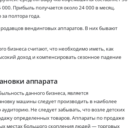
пл
е
ка
а
ат
 000. Прибыль получается около 24 000 в месяц.
к
к
й
еж
вз
а
м
ей
за полтора года.
ят
р
ы
и
ь
по
т
б
пе
продавцов вендинговых аппаратов. В них бывают
дп
ы
е
рв
ис
ы
с
з
ок.
й
п
к
за
л
о
го бизнеса считают, что необходимо иметь, как
й
о
м
м
высокий доход и компенсировать сезонное падение
х
и
бе
о
з
с
пе
й
с
ре
К
и
пл
И
и
ановки аппарата
ат
Ва
ы.
Бе
ри
з
льность данного бизнеса, является
ан
ко
ты
м
тановку машины следует производить в наиболее
К
З
пр
ис
и
р
си
а
аудиторию. Не следует забывать, что возле детских
пр
й
е
й
ос
и
одажу определенных товаров. Аппараты по продаже
д
м
ро
ск
и
ы
бых местах большого скопления людей — торговых
чк
ры