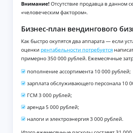
Внимание!
Отсутствие продавца в данном с
п
р
«человеческим фактором».
а
в
о
Бизнес-план вендингового биз
к
М
Как быстро окупятся два аппарата — если у
ин
и
оценки
рентабельности потребуется
написа
му
К
м
примерно 350 000 рублей. Ежемесячные затр
до
р
ку
е
пополнение ассортимента 10 000 рублей;
ме
д
нт
и
ов
зарплата обслуживающего персонала 10 0
т
:
ы
за
ГСМ 3 000 рублей;
яв
о
ка
н
бе
аренда 5 000 рублей;
л
з
а
сп
налоги и электроэнергия 3 000 рублей.
й
ра
во
н
к о
Ди
Итого ежемесячные расходы составят 31 000
до