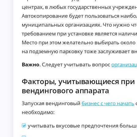
то
т
центрах, в любых государственных учрежде
в с
о
по
к
Автокопирование будет пользоваться наибо
вы
р
ш
муниципальных организациях. Что нужно чт
е
ен
но
д
требованием при установке является налич
й
и
ве
Место при этом желательно выбирать около 
т
ро
ы
на подземную парковку тоже заслуживает в
ят
но
Кр
ст
ед
Важно
. Следует учитывать вопрос
организа
ь
ит
ю
на
А
од
ав
Факторы, учитывающиеся при
об
то:
в
ре
ус
т
вендингового аппарата
ни
ло
о
я.
ви
к
я,
Запуская вендинговый
бизнес с чего начать
р
ст
е
ав
необходимо:
ки
д
и
и
учитывать вкусовые предпочтения больш
тр
т
еб
ы
ов