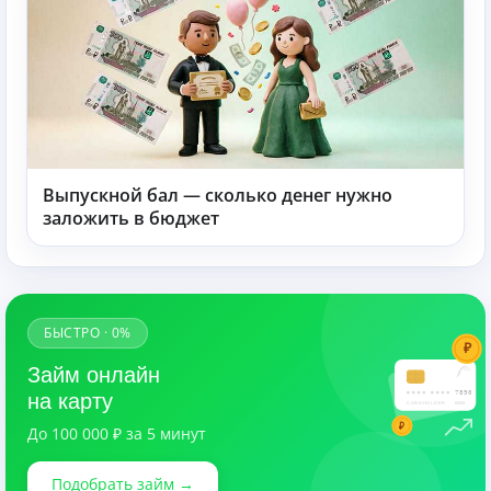
Выпускной бал — сколько денег нужно
заложить в бюджет
БЫСТРО · 0%
₽
Займ онлайн
7890
на карту
CARDHOLDER
03/28
₽
До 100 000 ₽ за 5 минут
Подобрать займ →