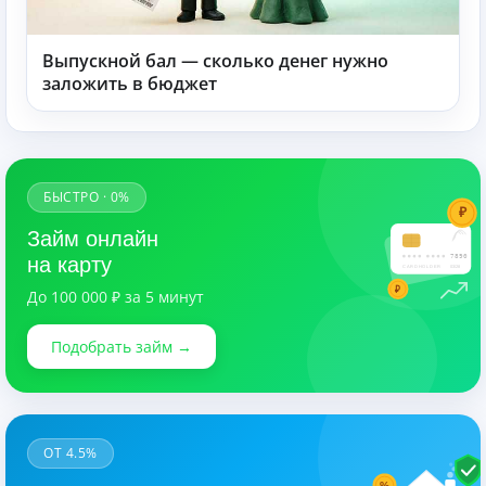
Выпускной бал — сколько денег нужно
заложить в бюджет
БЫСТРО · 0%
₽
Займ онлайн
7890
на карту
CARDHOLDER
03/28
₽
До 100 000 ₽ за 5 минут
Подобрать займ →
ОТ 4.5%
%