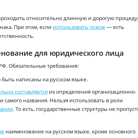
т
ч
ах:
ты
н
тр
е
х
еб
пл
ы
р
ов
проходить относительно длинную и дорогую процеду
ат
е
е
ан
еж
к
з
нака. При этом, если
использовать чужое
— есть
ия
ей
а
Г
и
по
етственность.
р
о
ве
вы
ро
т
да
с
ят
че
ы
у
нование для юридического лица
но
.
с
с
ст
о
л
ь
 РФ. Обязательные требования:
с
у
од
об
н
г
ре
я
и
ыть написаны на русском языке.
ни
т
Ид
я.
и
ен
льно составляется
из определения организационно-
ти
я
ф
и самого названия. Нельзя использовать в роли
н
З
ик
а
пании
. То есть, государственные структуры не пропуст
ац
а
л
ия
й
и
че
м
ре
ч
ы
з
н
ое
наименование на русском языке, кроме основного
б
Го
ы