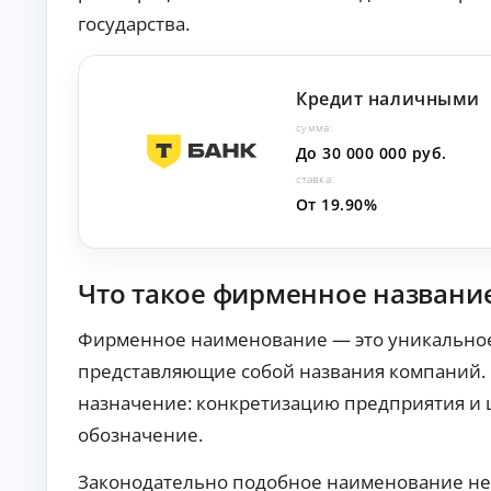
О
государства.
нл
ай
н-
К
за
Кредит наличными
яв
р
ка
е
сумма:
и
д
До 30 000 000 руб.
за
и
чи
ставка:
т
сл
От 19.90%
ы
ен
ие
н
ср
а
ед
л
ст
Что такое фирменное названи
и
в
ч
на
ка
Фирменное наименование — это уникальное
н
рт
ы
представляющие собой названия компаний. 
у.
м
и
назначение: конкретизацию предприятия и ц
б
обозначение.
е
з
Законодательно подобное наименование не
с