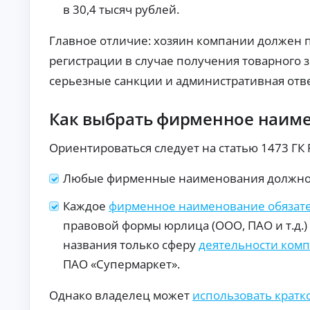
то
т
в 30,4 тысяч рублей.
в с
о
по
к
вы
Главное отличие: хозяин компании должен 
р
ш
регистрации в случае получения товарного з
е
ен
но
д
серьезные санкции и административная отв
й
и
ве
т
ро
ы
Как выбрать фирменное наиме
ят
но
Кр
ст
ед
Ориентироваться следует на статью 1473 ГК
ь
ит
ю
на
А
од
ав
Любые фирменные наименования должно б
об
то:
в
ре
ус
т
Каждое
фирменное наименование обязате
ни
ло
о
я.
ви
к
правовой формы юрлица (ООО, ПАО и т.д.) 
я,
р
ст
названия только сферу
деятельности ком
е
ав
ки
д
ПАО «Супермаркет».
и
и
тр
т
Однако владелец может
использовать кратк
еб
ы
ов