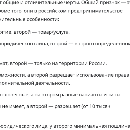
пл
 общие и отличительные черты. Общий признак — э
е
ка
а
ат
к
к
й
роме того, они в российском предпринимательстве
еж
вз
а
м
ей
ят
чительные особенности:
р
ы
и
ь
по
т
б
пе
дп
ы
е
рв
тие, второй — товар/услуга.
ис
ы
с
з
ок.
й
п
к
юридического лица, второй — в строго определенно
за
л
о
й
о
м
м
х
и
бе
т, второй — только на территории России.
о
з
с
пе
й
с
ре
К
зможности, а второй разрешает использование права
и
пл
И
и
ат
полнительной деятельности.
Ва
ы.
Бе
ри
з
словесные, а на втором разные варианты и типы.
ан
ко
ты
м
К
З
пр
ис
не имеет, а второй — разрешает (от 10 тысяч
и
р
си
а
пр
й
е
й
ос
и
д
м
ро
ск
 юридического лица, у второго минимальная пошлин
и
ы
чк
ры