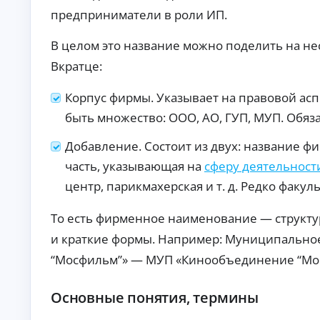
п
предприниматели в роли ИП.
р
а
В целом это название можно поделить на нес
в
о
Вкратце:
к
М
Корпус фирмы. Указывает на правовой ас
ин
и
быть множество: ООО, АО, ГУП, МУП. Обя
му
К
м
Добавление. Состоит из двух: название ф
до
р
ку
е
часть, указывающая на
сферу деятельност
ме
д
нт
центр, парикмахерская и т. д. Редко факу
и
ов
т
:
То есть фирменное наименование — структу
ы
за
яв
о
и краткие формы. Например: Муниципально
ка
н
бе
л
“Мосфильм”» — МУП «Кинообъединение “Мо
з
а
сп
й
ра
Основные понятия, термины
во
н
к о
Ди
до