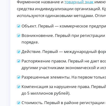
Фирменное название и
товарный знак
имеют
ст
хо
ан
да
средства индивидуализации организаций. К
ци
х.
К
он
используются одинаковыми методами. Отли
но
р
е
е
оф
Объект. Первый — коммерческое предприя
д
ор
и
мл
Возникновение. Первый при регистрации 
т
ен
ы
ие
порядке.
бе
б
з
е
Действие. Первый — международный форма
ви
з
зи
о
та
Распоряжение правом. Первый не дает во
т
в
оф
к
другими участниками экономической и ис
ис
а
.
з
Разрешенные элементы. На первом только 
а
По
Компенсация за нарушение права. Первый 
дб
до 5 миллионов рублей).
ор
ва
А
ри
Стоимость. Первый в районе регистрации
ан
в