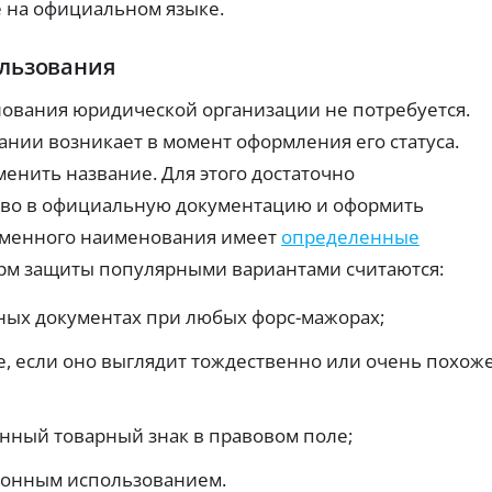
е
су
 на официальном языке.
х
сл
з
Сн
уг
з
ят
и
ользования
а
ие
дл
л
на
я
Д
о
ования юридической организации не потребуется.
ли
ус
чн
е
ко
г
нии возникает в момент оформления его статуса.
ых
ре
б
а
:
ни
е
менить название. Для этого достаточно
Бе
ко
я
т
з
ми
оф
тво в официальную документацию и оформить
об
о
сс
ор
ес
в
ии
мл
рменного наименования имеет
определенные
З
пе
,
ен
ы
че
а
ли
орм защиты популярными вариантами считаются:
ия
е
ни
й
ми
.
к
я:
ты
м
тр
а
ных документах при любых форс-мажорах;
и
ы
еб
р
ль
б
ов
го
т
е, если оно выглядит тождественно или очень похож
е
ан
тн
ы
ия
з
ые
Кэ
и
п
ус
ш
ма
ло
о
нный товарный знак в правовом поле;
бэ
кс
ви
с
к,
и
я.
Б
р
пр
ма
конным использованием.
оц
е
ль
е