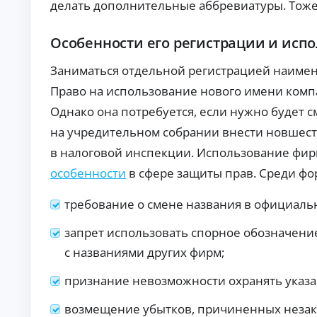
делать дополнительные аббревиатуры. Тоже
б
ан
ия
е
.
з
Особенности его регистрации и исп
п
е
Заниматься отдельной регистрацией наимен
р
в
Право на использование нового имени компа
о
Однако она потребуется, если нужно будет с
н
а
на учредительном собрании внести новшес
ч
в налоговой инспекции. Использование фи
а
л
особенности
в сфере защиты прав. Среди ф
ь
н
требование о смене названия в официаль
о
г
запрет использовать спорное обозначени
о
в
с названиями других фирм;
з
н
признание невозможности охранять указа
о
с
возмещение убытков, причиненных неза
а