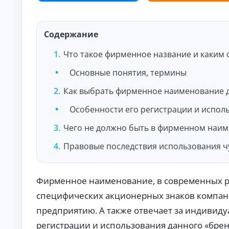
и
По
лу
че
Содержание
ни
К
е
на
р
Что такое фирменное название и каким
ли
е
чн
Основные понятия, термины
д
ы
и
м
Как выбрать фирменное наименование 
т
и:
ы
су
Особенности его регистрации и испол
м
о
м
н
ы,
Чего не должно быть в фирменном наи
л
ст
а
ав
Правовые последствия использования 
й
ка
и
н
ср
н
ок.
а
Фирменное наименование, в современных ре
к
специфических акционерных знаков компани
а
р
предприятию. А также отвечает за индивид
т
регистрации и использования данного «брен
у