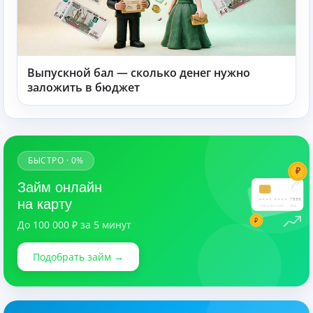
Выпускной бал — сколько денег нужно
заложить в бюджет
БЫСТРО · 0%
₽
Займ онлайн
7890
на карту
CARDHOLDER
03/28
₽
До 100 000 ₽ за 5 минут
Подобрать займ →